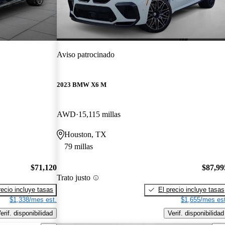
Aviso patrocinado
2023 BMW X6 M
AWD
15,115 millas
Houston, TX
79 millas
$71,120
$87,99
Trato justo
recio incluye tasas
El precio incluye tasas
$1,338/mes est.
$1,655/mes est
erif. disponibilidad
Verif. disponibilidad