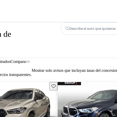
Describe el auto que quisieras
 de
trados
Compara
Mostrar solo avisos que incluyan tasas del concesio
cios transparentes.
Guarda este Aviso