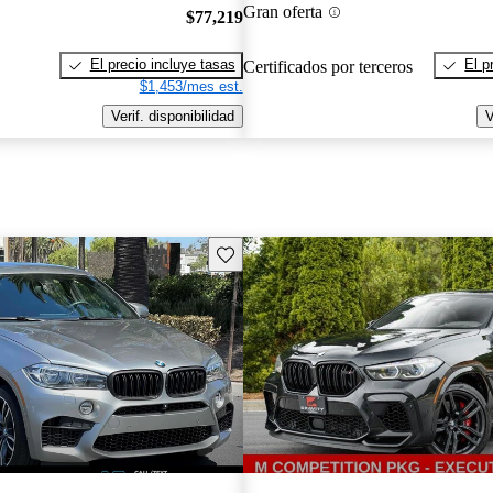
Gran oferta
$77,219
El precio incluye tasas
El p
Certificados por terceros
$1,453/mes est.
Verif. disponibilidad
V
Guarda este Aviso