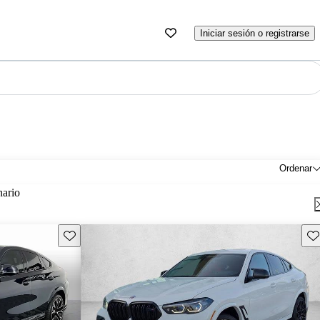
Iniciar sesión o registrarse
Ordenar
nario
Guarda este Aviso
Gu