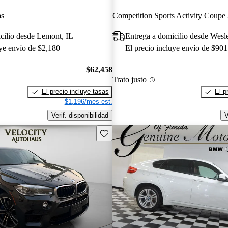
as
Compe
cilio desde Lemont, IL
Entrega a domicilio desde Wesl
uye envío de $2,180
El precio incluye envío de $901
$62,458
Trato justo
El precio incluye tasas
El p
$1,196/mes est.
Verif. disponibilidad
V
Guarda este Aviso