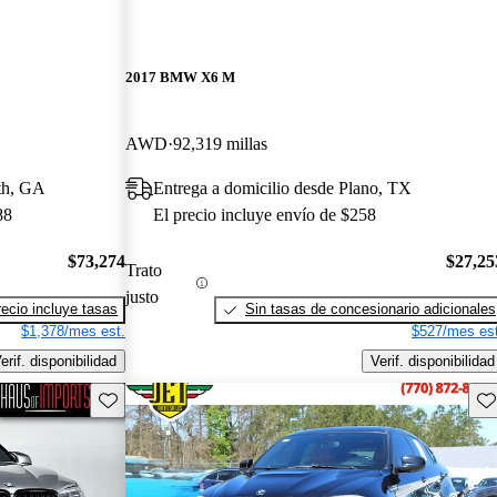
2017 BMW X6 M
AWD
92,319 millas
uth, GA
Entrega a domicilio desde Plano, TX
88
El precio incluye envío de $258
$73,274
$27,25
Trato
justo
recio incluye tasas
Sin tasas de concesionario adicionales
$1,378/mes est.
$527/mes est
erif. disponibilidad
Verif. disponibilidad
Guarda este Aviso
Gu