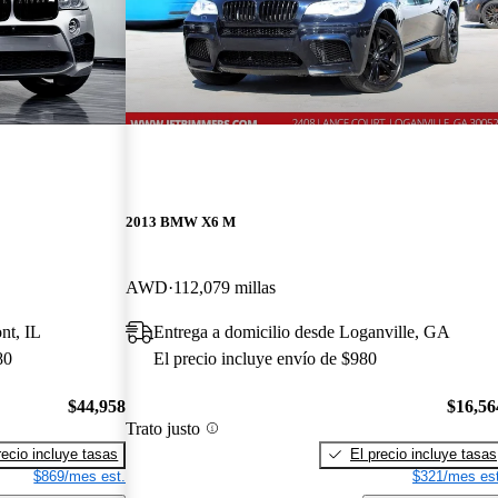
2013 BMW X6 M
AWD
112,079 millas
nt, IL
Entrega a domicilio desde Loganville, GA
80
El precio incluye envío de $980
$44,958
$16,56
Trato justo
recio incluye tasas
El precio incluye tasas
$869/mes est.
$321/mes est