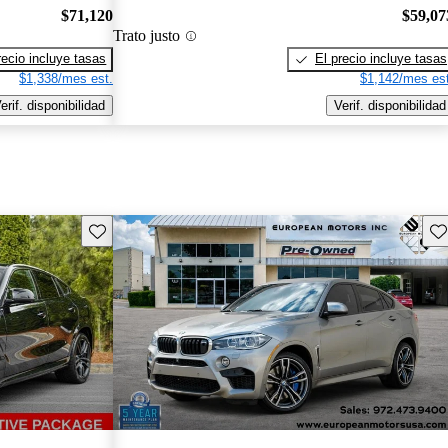
$71,120
$59,07
Trato justo
recio incluye tasas
El precio incluye tasas
$1,338/mes est.
$1,142/mes est
erif. disponibilidad
Verif. disponibilidad
Guarda este Aviso
Gu