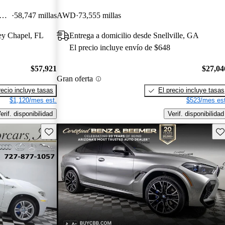
tition Sports Activity Coupe AWD
58,747 millas
AWD
73,555 millas
ey Chapel, FL
Entrega a domicilio desde Snellville, GA
El precio incluye envío de $648
$57,921
$27,04
Gran oferta
recio incluye tasas
El precio incluye tasas
$1,120/mes est.
$523/mes est
erif. disponibilidad
Verif. disponibilidad
Guarda este Aviso
Gu