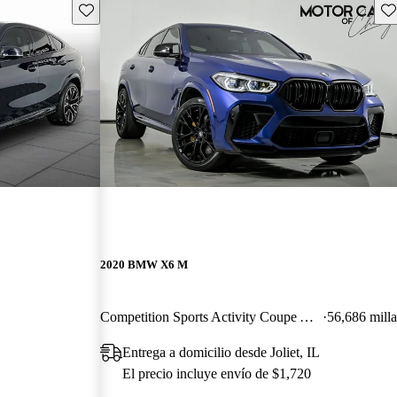
Guarda este Aviso
Gu
2020 BMW X6 M
Competition Sports Activity Coupe AWD
56,686 milla
Entrega a domicilio desde Joliet, IL
El precio incluye envío de $1,720