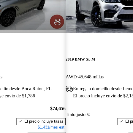
2019 BMW X6 M
as
AWD
45,648 millas
cilio desde Boca Raton, FL
Entrega a domicilio desde Lemo
uye envío de $1,786
El precio incluye envío de $2,1
$74,656
Trato justo
El precio incluye tasas
El p
$1,431/mes est.