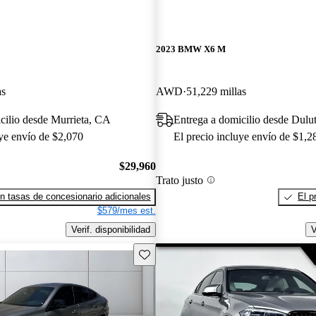
2023 BMW X6 M
as
AWD
51,229 millas
cilio desde Murrieta, CA
Entrega a domicilio desde Dul
uye envío de $2,070
El precio incluye envío de $1,2
$29,960
Trato justo
n tasas de concesionario adicionales
El p
$579/mes est.
Verif. disponibilidad
V
Guarda este Aviso