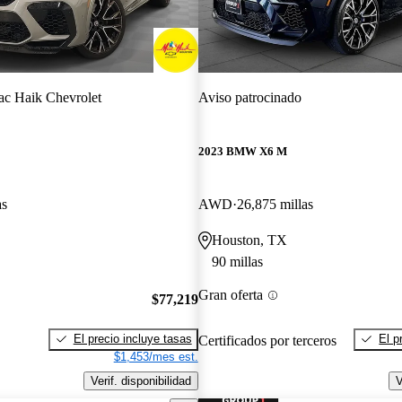
c Haik Chevrolet
Aviso patrocinado
2023 BMW X6 M
as
AWD
26,875 millas
Houston, TX
90 millas
Gran oferta
$77,219
El precio incluye tasas
El p
Certificados por terceros
$1,453/mes est.
Verif. disponibilidad
V