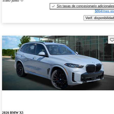
Trato justo
Sin tasas de concesionario adicionale
$864/mes es
Verif. disponibilidad
Gu
2026 BMW X5