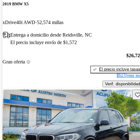
2019 BMW X5
xDrive40i AWD
52,574 millas
Entrega a domicilio desde Reidsville, NC
El precio incluye envío de $1,572
$26,7
Gran oferta
El precio incluye tasa
$517/mes es
Verif. disponibilidad
Gu