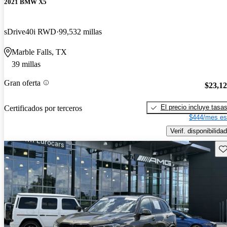
2021 BMW X5
sDrive40i RWD
99,532 millas
Marble Falls, TX
39 millas
Gran oferta
$23,1
El precio incluye tasa
Certificados por terceros
$444/mes es
Verif. disponibilidad
Gu