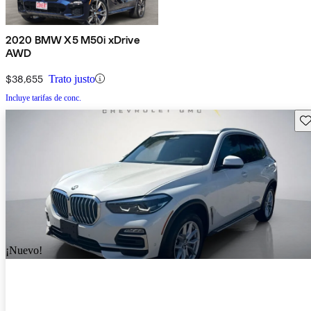
2020 BMW X5 M50i xDrive
AWD
$38,655
Trato justo
Incluye tarifas de conc.
Gu
¡Nuevo!