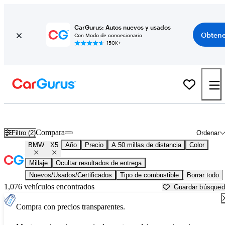
CarGurus: Autos nuevos y usados
Obtene
Con Modo de concesionario
150K+
BMW X5 usados en venta cerca de
Austin, TX
Compara
Filtro (2)
Ordenar
BMW
X5
Año
Precio
A 50 millas de distancia
Color
Millaje
Ocultar resultados de entrega
Nuevos/Usados/Certificados
Tipo de combustible
Borrar todo
1,076 vehículos encontrados
Guardar búsque
Compra con precios transparentes.