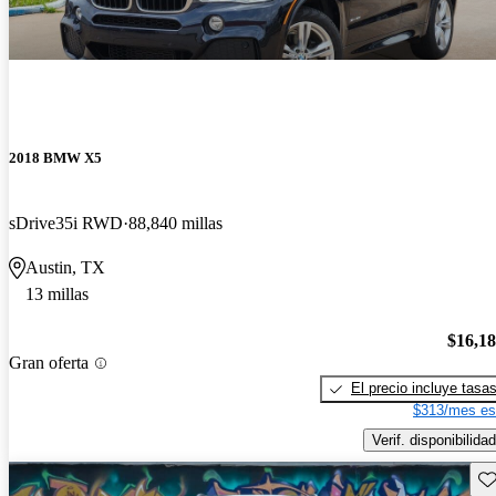
2018 BMW X5
sDrive35i RWD
88,840 millas
Austin, TX
13 millas
$16,1
Gran oferta
El precio incluye tasa
$313/mes es
Verif. disponibilidad
Gu