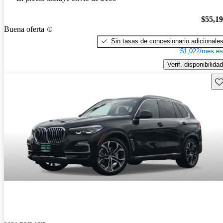
$55,1
Buena oferta
Sin tasas de concesionario adicionale
$1,022/mes es
Verif. disponibilidad
Gu