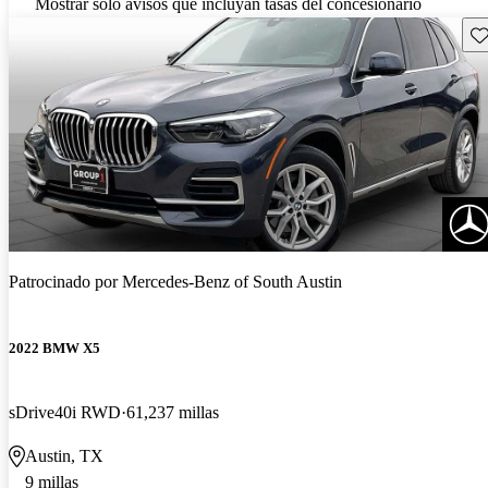
Mostrar solo avisos que incluyan tasas del concesionario
Gu
Patrocinado por
Mercedes-Benz of South Austin
2022 BMW X5
sDrive40i RWD
61,237 millas
Austin, TX
9 millas