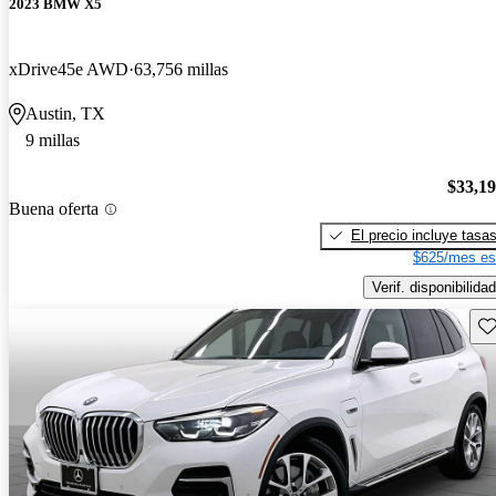
2023 BMW X5
xDrive45e AWD
63,756 millas
Austin, TX
9 millas
$33,1
Buena oferta
El precio incluye tasa
$625/mes es
Verif. disponibilidad
Gu