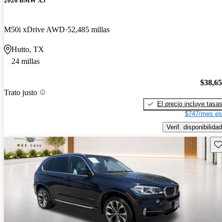
2020 BMW X5
M50i xDrive AWD
52,485 millas
Hutto, TX
24 millas
$38,6
Trato justo
El precio incluye tasa
$747/mes es
Verif. disponibilidad
Gu