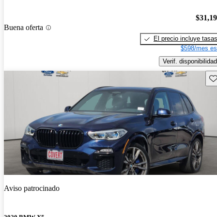
$31,1
Buena oferta
El precio incluye tasa
$598/mes es
Verif. disponibilidad
Gu
Aviso patrocinado