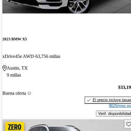
2023 BMW X5
xDrive45e AWD
63,756 millas
Austin, TX
9 millas
$33,1
Buena oferta
El precio incluye tasa
$625/mes es
Verif. disponibilidad
Gu