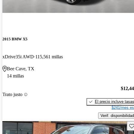
2015 BMW X5
xDrive35i AWD
115,561 millas
Bee Cave, TX
14 millas
$12,4
Trato justo
El precio incluye tasa
$241/mes es
Verif. disponibilidad
Gu