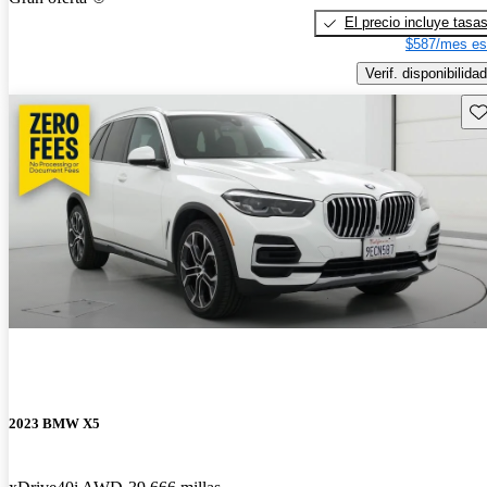
El precio incluye tasa
$587/mes es
Verif. disponibilidad
Gu
2023 BMW X5