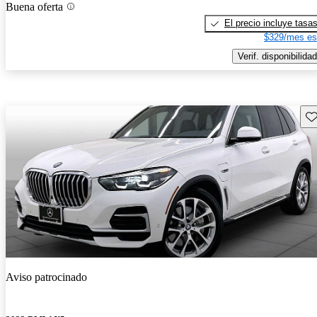
Buena oferta
El precio incluye tasa
$329/mes es
Verif. disponibilidad
Gu
Aviso patrocinado