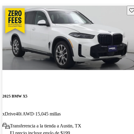
Gu
2025 BMW X5
xDrive40i AWD
15,045 millas
Transferencia a la tienda a Austin, TX
El precio incluye envío de $199