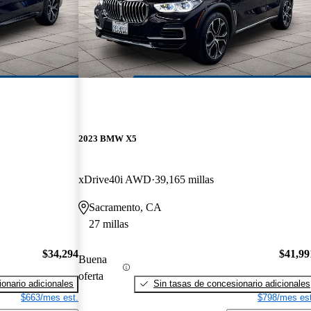
2023 BMW X5
xDrive40i AWD
39,165 millas
Sacramento, CA
27 millas
$34,294
$41,99
Buena
oferta
onario adicionales
Sin tasas de concesionario adicionales
$663/mes est.
$798/mes est