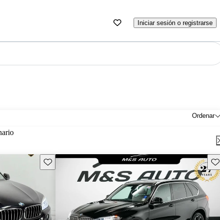
Iniciar sesión o registrarse
Ordenar
nario
Guarda este Aviso
Gu