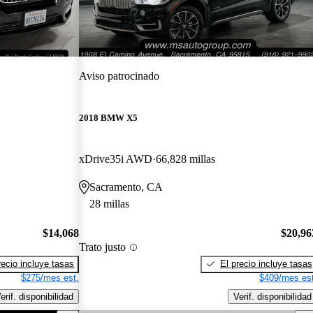
Aviso patrocinado
2018 BMW X5
xDrive35i AWD
66,828 millas
Sacramento, CA
28 millas
$14,068
$20,96
Trato justo
recio incluye tasas
El precio incluye tasas
$275/mes est.
$409/mes est
erif. disponibilidad
Verif. disponibilidad