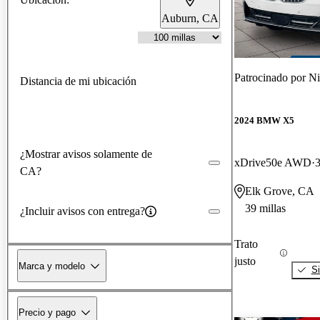
Auburn, CA
Patrocinado por
Ni
Distancia de mi ubicación
2024 BMW X5
¿Mostrar avisos solamente de
xDrive50e AWD
3
CA?
Elk Grove, CA
39 millas
¿Incluir avisos con entrega?
Trato
justo
Marca y modelo
Si
Precio y pago