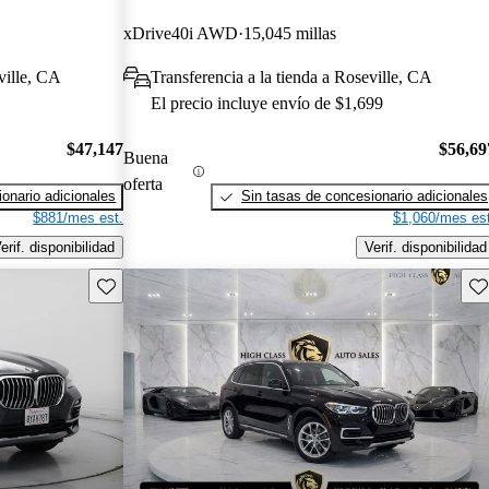
xDrive40i AWD
15,045 millas
ville, CA
Transferencia a la tienda a Roseville, CA
El precio incluye envío de $1,699
$47,147
$56,69
Buena
oferta
onario adicionales
Sin tasas de concesionario adicionales
$881/mes est.
$1,060/mes est
erif. disponibilidad
Verif. disponibilidad
Guarda este Aviso
Gu