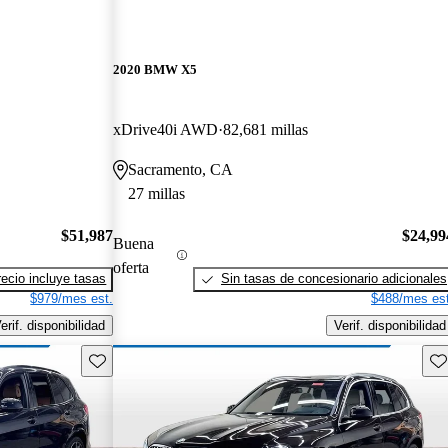
2020 BMW X5
xDrive40i AWD
82,681 millas
Sacramento, CA
27 millas
$51,987
$24,99
Buena
oferta
recio incluye tasas
Sin tasas de concesionario adicionales
$979/mes est.
$488/mes est
erif. disponibilidad
Verif. disponibilidad
Guarda este Aviso
Gu