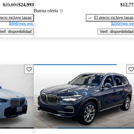
$25,691
$24,993
$12,77
Buena oferta
recio incluye tasas
El precio incluye tasas
$484/mes est.
$250/mes est
erif. disponibilidad
Verif. disponibilidad
Guarda este Aviso
Gu