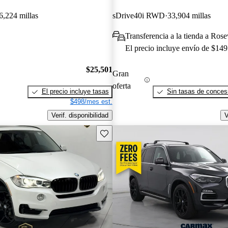
6,224 millas
sDrive40i RWD
33,904 millas
Transferencia a la tienda a Rose
El precio incluye envío de $149
$25,501
Gran
oferta
El precio incluye tasas
Sin tasas de concesi
$498/mes est.
Verif. disponibilidad
V
Guarda este Aviso