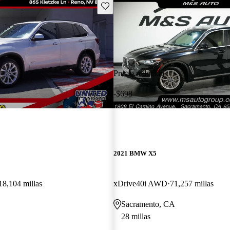
Guarda este Aviso
Precio reducido
-$698
2021 BMW X5
18,104 millas
xDrive40i AWD
71,257 millas
Sacramento, CA
28 millas