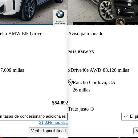
ello BMW Elk Grove
Aviso patrocinado
2016 BMW X5
7,609 millas
xDrive40e AWD
88,126 millas
Rancho Cordova, CA
26 millas
$54,892
Trato justo
n tasas de concesionario adicionales
El p
$1,034/mes est.
Verif. disponibilidad
V