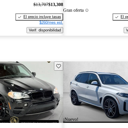
$13,707
$13,308
Gran oferta
El precio incluye tasas
El p
$260/mes est.
Verif. disponibilidad
V
Guarda este Aviso
¡Nuevo!