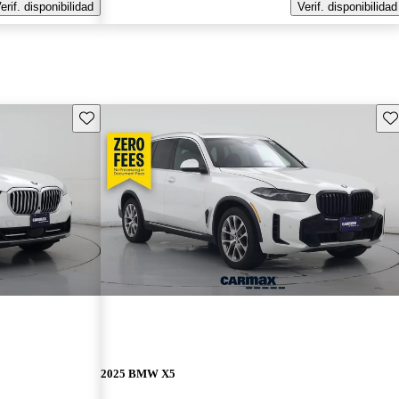
erif. disponibilidad
Verif. disponibilidad
Guarda este Aviso
Gu
2025 BMW X5