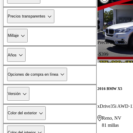
Precios transparentes
Millaje
Precio reducido
-$399
Años
Opciones de compra en línea
2016 BMW X5
Versión
xDrive35i AWD
1
Color del exterior
Reno, NV
81 millas
Color del interior