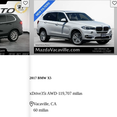
Guarda este Aviso
Gu
2017 BMW X5
xDrive35i AWD
119,707 millas
Vacaville, CA
60 millas