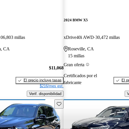
2024 BMW X5
106,803 millas
xDrive40i AWD
30,472 millas
a, CA
Roseville, CA
15 millas
Gran oferta
$11,068
Certificados por el
El precio incluye tasas
El p
fabricante
$216/mes est.
Verif. disponibilidad
V
Guarda este Aviso