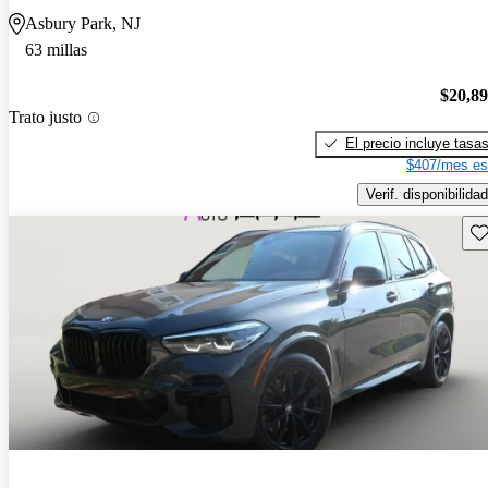
Asbury Park, NJ
63 millas
$20,8
Trato justo
El precio incluye tasa
$407/mes es
Verif. disponibilidad
Gu