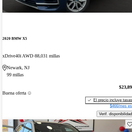
2020 BMW X5
xDrive40i AWD
88,031 millas
Newark, NJ
99 millas
$23,8
Buena oferta
El precio incluye tasa
$466/mes es
Verif. disponibilidad
Gu