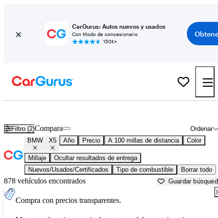
CarGurus: Autos nuevos y usados
Obtene
Con Modo de concesionario
150K+
BMW X5 usados en venta cerca de
Atlantic City, NJ
Compara
Filtro (2)
Ordenar
BMW
X5
Año
Precio
A 100 millas de distancia
Color
Millaje
Ocultar resultados de entrega
Nuevos/Usados/Certificados
Tipo de combustible
Borrar todo
878 vehículos encontrados
Guardar búsque
Compra con precios transparentes.