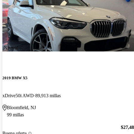
¡Nuevo!
2019 BMW X5
xDrive50i AWD
89,913 millas
Bloomfield, NJ
99 millas
$27,4
Buena oferta