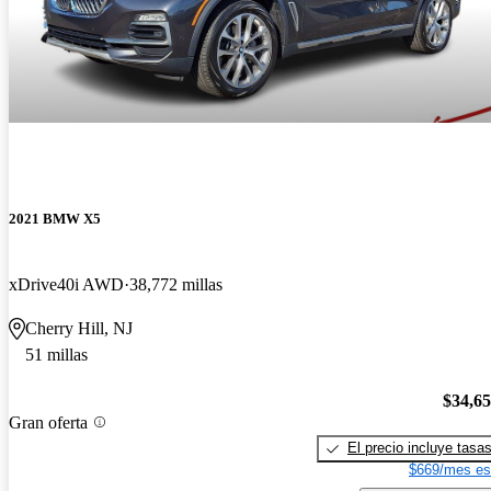
2021 BMW X5
xDrive40i AWD
38,772 millas
Cherry Hill, NJ
51 millas
$34,6
Gran oferta
El precio incluye tasa
$669/mes es