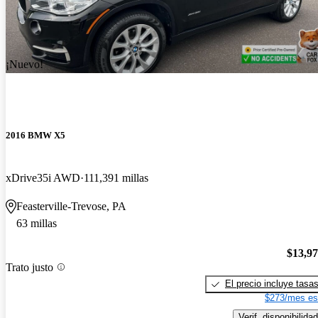
¡Nuevo!
2016 BMW X5
xDrive35i AWD
111,391 millas
Feasterville-Trevose, PA
63 millas
$13,9
Trato justo
El precio incluye tasa
$273/mes es
Verif. disponibilidad