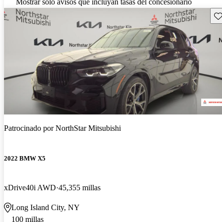
Mostrar solo avisos que incluyan tasas del concesionario
Gu
Patrocinado por
NorthStar Mitsubishi
2022 BMW X5
xDrive40i AWD
45,355 millas
Long Island City, NY
100 millas