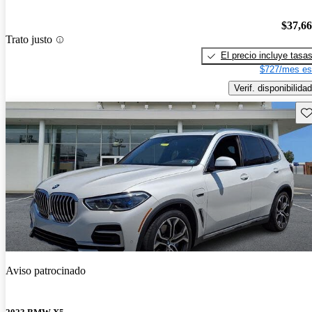
$37,6
Trato justo
El precio incluye tasa
$727/mes es
Verif. disponibilidad
Gu
Aviso patrocinado