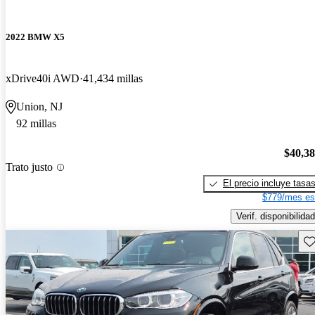
2022 BMW X5
xDrive40i AWD
41,434 millas
Union, NJ
92 millas
$40,3
Trato justo
El precio incluye tasa
$779/mes es
Verif. disponibilidad
Gu