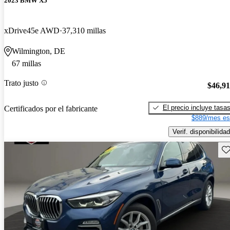
2023 BMW X5
xDrive45e AWD
37,310 millas
Wilmington, DE
67 millas
Trato justo
$46,9
El precio incluye tasa
Certificados por el fabricante
$889/mes es
Verif. disponibilidad
Gu