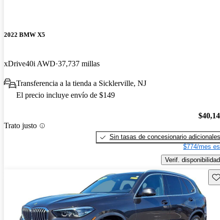
2022 BMW X5
xDrive40i AWD
37,737 millas
Transferencia a la tienda a Sicklerville, NJ
El precio incluye envío de $149
$40,1
Trato justo
Sin tasas de concesionario adicionale
$774/mes es
Verif. disponibilidad
Gu