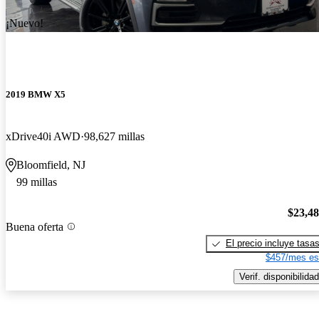
¡Nuevo!
2019 BMW X5
xDrive40i AWD
98,627 millas
Bloomfield, NJ
99 millas
$23,4
Buena oferta
El precio incluye tasa
$457/mes es
Verif. disponibilidad