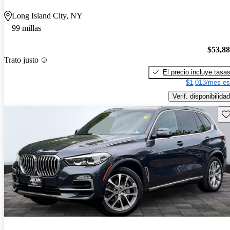
Long Island City, NY
99 millas
$53,8
Trato justo
El precio incluye tasa
$1,013/mes es
Verif. disponibilidad
Gu