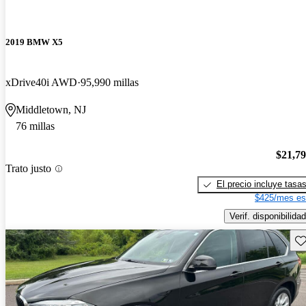
2019 BMW X5
xDrive40i AWD
95,990 millas
Middletown, NJ
76 millas
$21,7
Trato justo
El precio incluye tasa
$425/mes es
Verif. disponibilidad
Gu