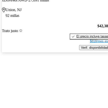
xDrive40i AWD
27,691 millas
Union, NJ
92 millas
$42,3
Trato justo
El precio incluye tasa
$818/mes es
Verif. disponibilidad