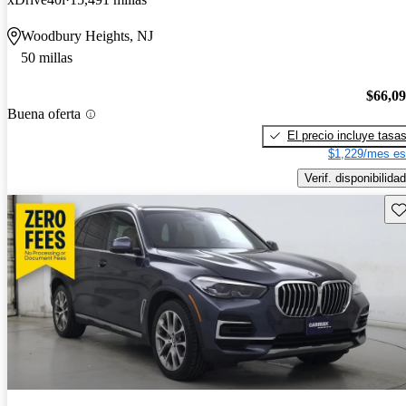
Woodbury Heights, NJ
50 millas
$66,0
Buena oferta
El precio incluye tasa
$1,229/mes es
Verif. disponibilidad
Gu