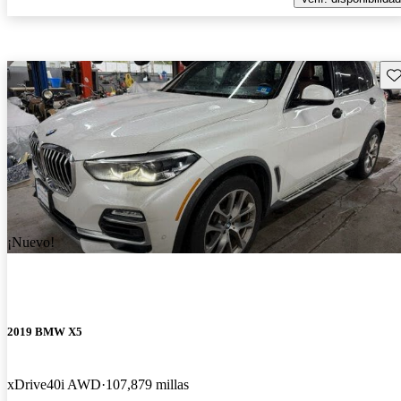
Gu
¡Nuevo!
2019 BMW X5
xDrive40i AWD
107,879 millas