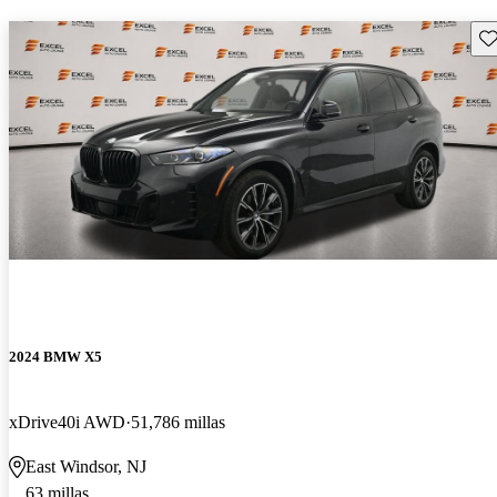
Gu
2024 BMW X5
xDrive40i AWD
51,786 millas
East Windsor, NJ
63 millas