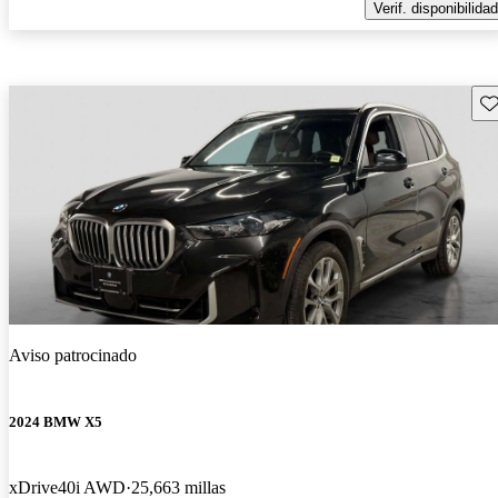
Verif. disponibilidad
Gu
Aviso patrocinado
2024 BMW X5
xDrive40i AWD
25,663 millas