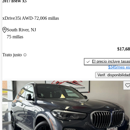
2017 BMW X5
xDrive35i AWD
72,006 millas
South River, NJ
75 millas
$17,6
Trato justo
El precio incluye tasa
$345/mes es
Verif. disponibilidad
Gu