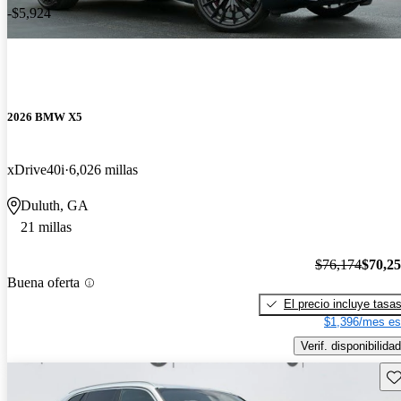
-$5,924
2026 BMW X5
xDrive40i
6,026 millas
Duluth, GA
21 millas
$76,174
$70,2
Buena oferta
El precio incluye tasa
$1,396/mes es
Verif. disponibilidad
Gu