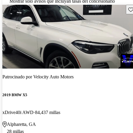
Mostrar solo avisos que incluyan tasas del concesionario
Gu
Patrocinado por
Velocity Auto Motors
2019 BMW X5
xDrive40i AWD
84,437 millas
Alpharetta, GA
28 millas