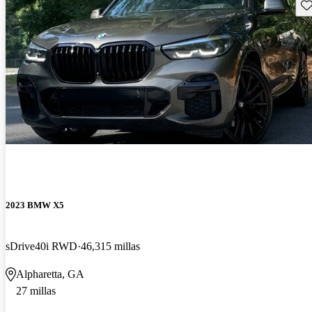
Gu
2023 BMW X5
sDrive40i RWD
46,315 millas
Alpharetta, GA
27 millas