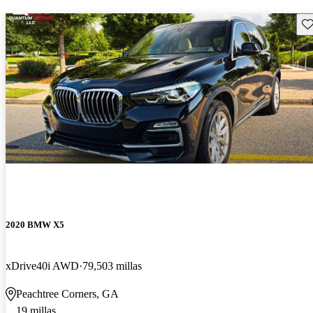
Gu
2020 BMW X5
xDrive40i AWD
79,503 millas
Peachtree Corners, GA
19 millas