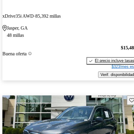
xDrive35i AWD
85,392 millas
Jasper, GA
48 millas
$15,4
Buena oferta
El precio incluye tasa
$323/mes es
Verif. disponibilidad
Gu