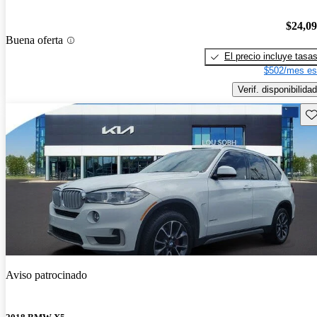
$24,0
Buena oferta
El precio incluye tasa
$502/mes es
Verif. disponibilidad
Gu
Aviso patrocinado