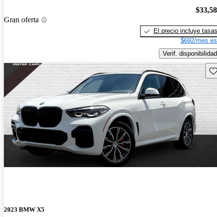
$33,5
Gran oferta
El precio incluye tasa
$692/mes es
Verif. disponibilidad
Gu
2023 BMW X5