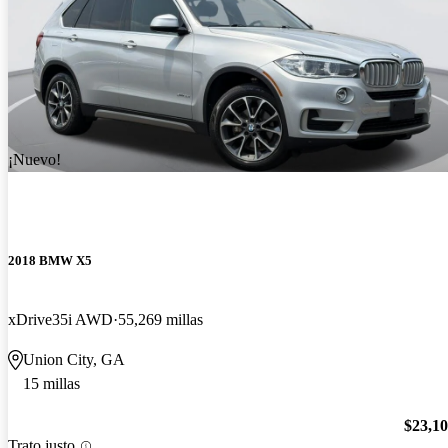
¡Nuevo!
2018 BMW X5
xDrive35i AWD
55,269 millas
Union City, GA
15 millas
$23,1
Trato justo