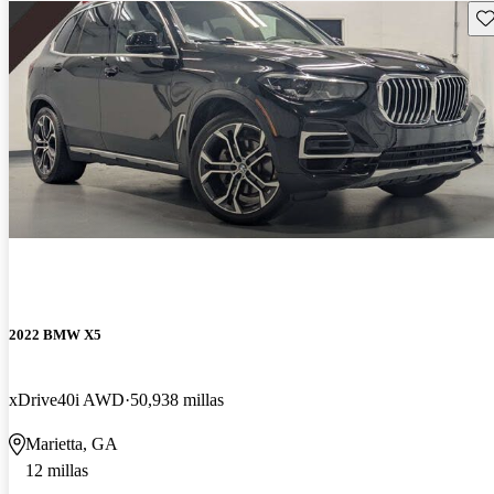
Gu
2022 BMW X5
xDrive40i AWD
50,938 millas
Marietta, GA
12 millas