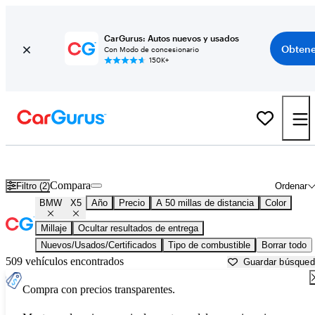
CarGurus: Autos nuevos y usados
Obtene
Con Modo de concesionario
150K+
BMW X5 usados en venta cerca de
Atlanta, GA
Compara
Filtro (2)
Ordenar
BMW
X5
Año
Precio
A 50 millas de distancia
Color
Millaje
Ocultar resultados de entrega
Nuevos/Usados/Certificados
Tipo de combustible
Borrar todo
509 vehículos encontrados
Guardar búsque
Compra con precios transparentes.