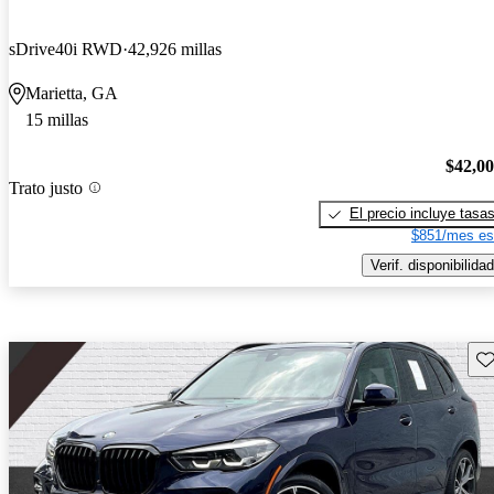
sDrive40i RWD
42,926 millas
Marietta, GA
15 millas
$42,0
Trato justo
El precio incluye tasa
$851/mes es
Verif. disponibilidad
Gu