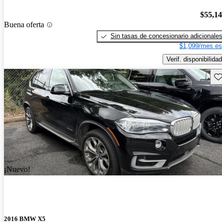
$55,1
Buena oferta
Sin tasas de concesionario adicionale
$1,099/mes es
Verif. disponibilidad
Gu
¡Nuevo!
2016 BMW X5