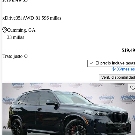
2018 BMW X5
xDrive35i AWD
81,596 millas
Cumming, GA
33 millas
$19,4
Trato justo
El precio incluye tasa
$406/mes es
Verif. disponibilidad
Gu
Precio reducido