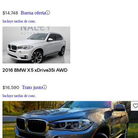
$14,748
Buena oferta
Incluye tarifas de conc.
2016 BMW X5 xDrive35i AWD
$16,590
Trato justo
Incluye tarifas de conc.
Gu