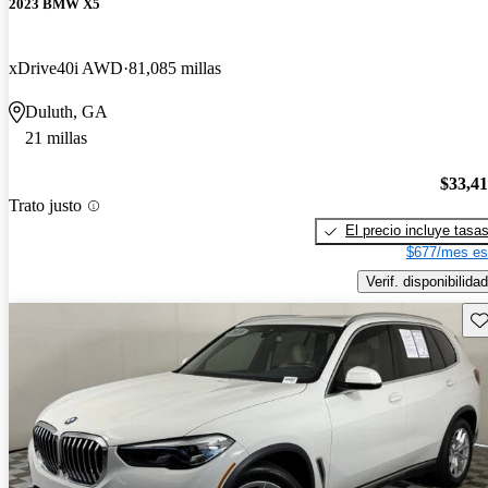
2023 BMW X5
xDrive40i AWD
81,085 millas
Duluth, GA
21 millas
$33,4
Trato justo
El precio incluye tasa
$677/mes es
Verif. disponibilidad
Gu