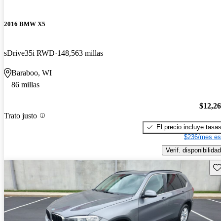
2016 BMW X5
sDrive35i RWD
148,563 millas
Baraboo, WI
86 millas
$12,2
Trato justo
El precio incluye tasa
$236/mes es
Verif. disponibilidad
Gu