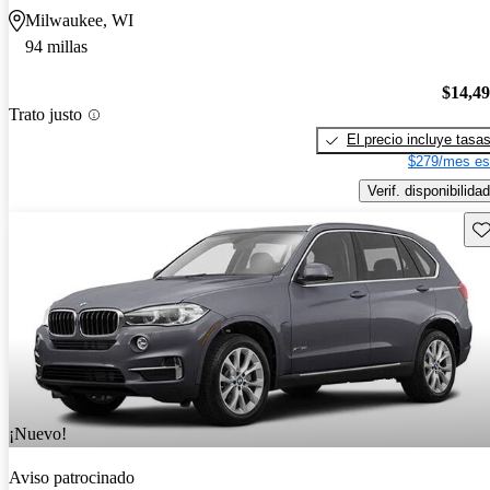
Milwaukee, WI
94 millas
$14,4
Trato justo
El precio incluye tasa
$279/mes es
Verif. disponibilidad
Gu
¡Nuevo!
Aviso patrocinado