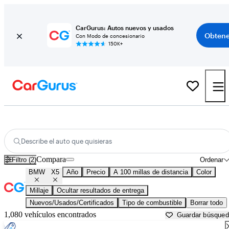
CarGurus: Autos nuevos y usados
Obtene
Con Modo de concesionario
150K+
BMW X5 usados en venta cerca de
Appleton, WI
Describe el auto que quisieras
Compara
Filtro (2)
Ordenar
BMW
X5
Año
Precio
A 100 millas de distancia
Color
Millaje
Ocultar resultados de entrega
Nuevos/Usados/Certificados
Tipo de combustible
Borrar todo
1,080 vehículos encontrados
Guardar búsque