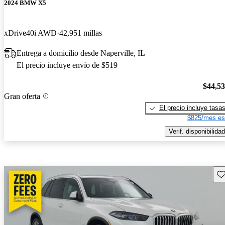
2024 BMW X5
xDrive40i AWD
42,951 millas
Entrega a domicilio desde Naperville, IL
El precio incluye envío de $519
$44,5
Gran oferta
El precio incluye tasa
$825/mes es
Verif. disponibilidad
Gu