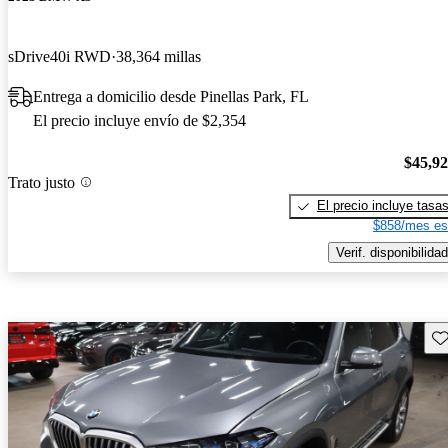
sDrive40i RWD
38,364 millas
Entrega a domicilio desde Pinellas Park, FL
El precio incluye envío de $2,354
$45,9
Trato justo
El precio incluye tasa
$858/mes es
Verif. disponibilidad
Gu