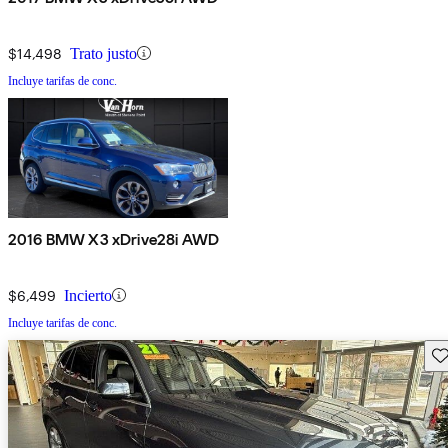
$14,498
Trato justo
Incluye tarifas de conc.
2016 BMW X3 xDrive28i AWD
$6,499
Incierto
Incluye tarifas de conc.
Gu