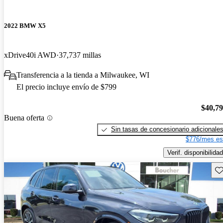
2022 BMW X5
xDrive40i AWD
37,737 millas
Transferencia a la tienda a Milwaukee, WI
El precio incluye envío de $799
$40,7
Buena oferta
Sin tasas de concesionario adicionale
$776/mes es
Verif. disponibilidad
Gu