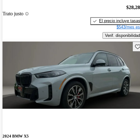
$28,2
Trato justo
El precio incluye tasa
$543/mes es
Verif. disponibilidad
Gu
2024 BMW X5