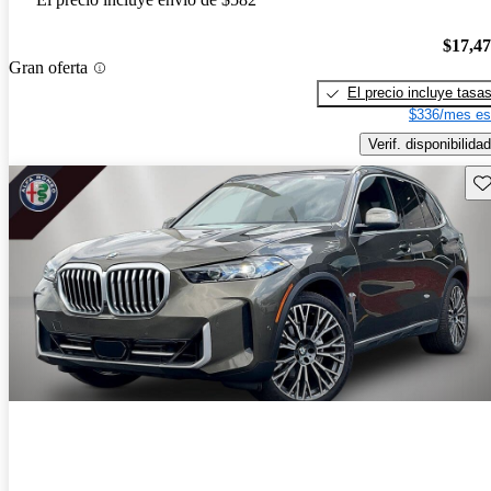
$17,4
Gran oferta
El precio incluye tasa
$336/mes es
Verif. disponibilidad
Gu