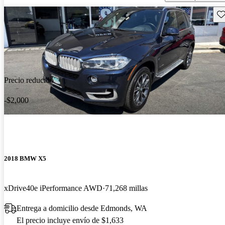
Gu
Precio reducido
-$2,000
2018 BMW X5
xDrive40e iPerformance AWD
71,268 millas
Entrega a domicilio desde Edmonds, WA
El precio incluye envío de $1,633