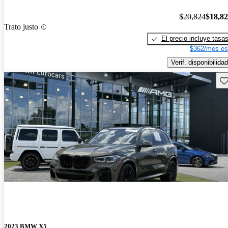
$20,824
$18,8
Trato justo
El precio incluye tasa
$362/mes es
Verif. disponibilidad
Gu
2023 BMW X5