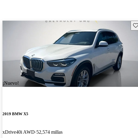
Gu
¡Nuevo!
2019 BMW X5
xDrive40i AWD
52,574 millas