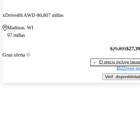
xDrive40i AWD
86,807 millas
Madison, WI
97 millas
$29,895
$27,3
Gran oferta
El precio incluye tasa
$522/mes es
Verif. disponibilidad