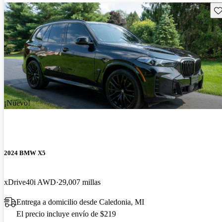
Gu
¡Nuevo!
2024 BMW X5
xDrive40i AWD
29,007 millas
Entrega a domicilio desde Caledonia, MI
El precio incluye envío de $219