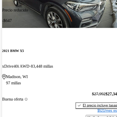
Precio reducido
-$647
2021 BMW X5
xDrive40i AWD
83,448 millas
Madison, WI
97 millas
$27,992
$27,3
Buena oferta
El precio incluye tasa
$521/mes es