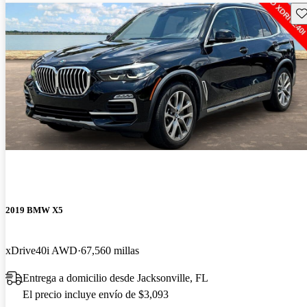
Gu
2019 BMW X5
xDrive40i AWD
67,560 millas
Entrega a domicilio desde Jacksonville, FL
El precio incluye envío de $3,093