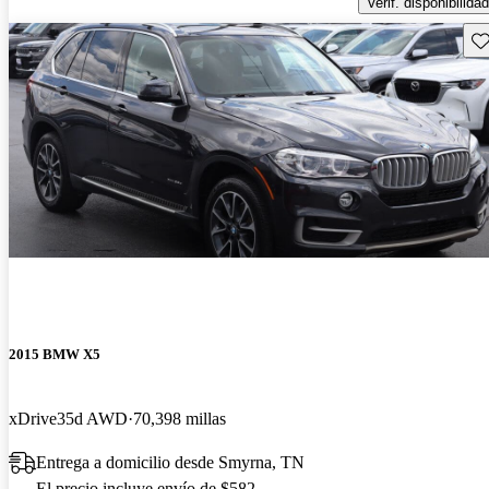
Verif. disponibilidad
Gu
2015 BMW X5
xDrive35d AWD
70,398 millas
Entrega a domicilio desde Smyrna, TN
El precio incluye envío de $582