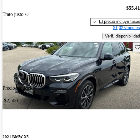
$55,4
Trato justo
El precio incluye tasa
$1,027/mes es
Verif. disponibilidad
Gu
Precio reducido
-$2,500
2021 BMW X5