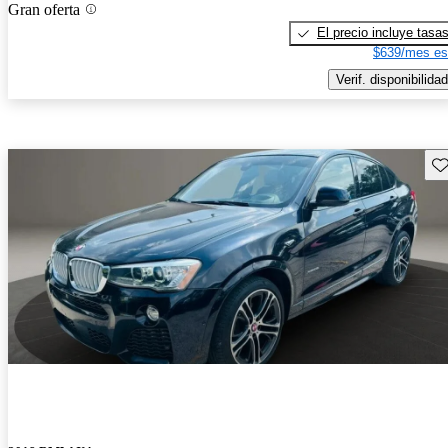
Gran oferta
El precio incluye tasa
$639/mes es
Verif. disponibilidad
Gu