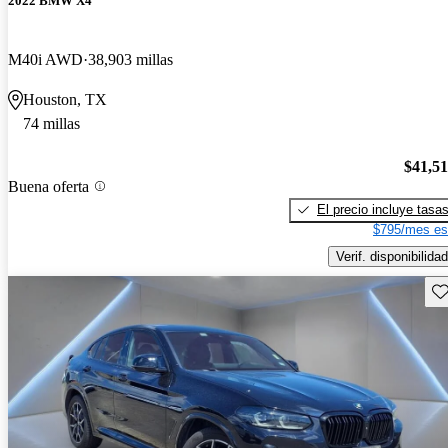
2022 BMW X4
M40i AWD
38,903 millas
Houston, TX
74 millas
$41,5
Buena oferta
El precio incluye tasa
$795/mes es
Verif. disponibilidad
Gu