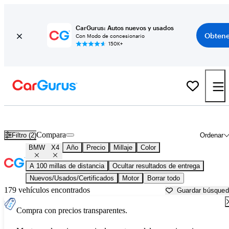
CarGurus: Autos nuevos y usados
Obtene
Con Modo de concesionario
150K+
BMW X4 usados en venta cerca de
Beaumont, TX
Compara
Filtro (2)
Ordenar
BMW
X4
Año
Precio
Millaje
Color
A 100 millas de distancia
Ocultar resultados de entrega
Nuevos/Usados/Certificados
Motor
Borrar todo
179 vehículos encontrados
Guardar búsque
Compra con precios transparentes.