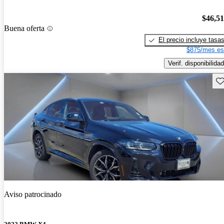
$46,5
Buena oferta
El precio incluye tasa
$875/mes es
Verif. disponibilidad
Gu
Aviso patrocinado