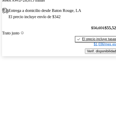
M40i AWD
28,015 millas
Entrega a domicilio desde Baton Rouge, LA
El precio incluye envío de $342
$56,691
$55,5
Trato justo
El precio incluye tasa
$1,036/mes es
Verif. disponibilidad