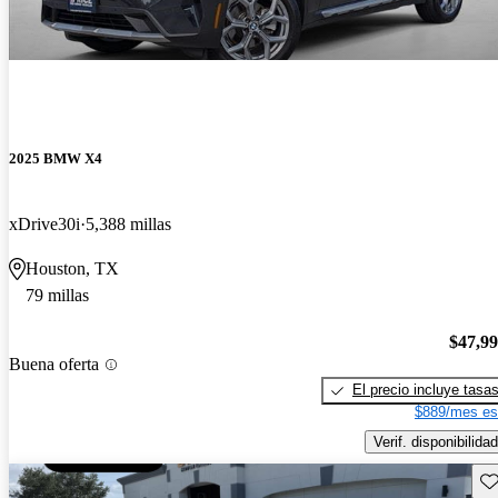
2025 BMW X4
xDrive30i
5,388 millas
Houston, TX
79 millas
$47,9
Buena oferta
El precio incluye tasa
$889/mes es
Verif. disponibilidad
Gu