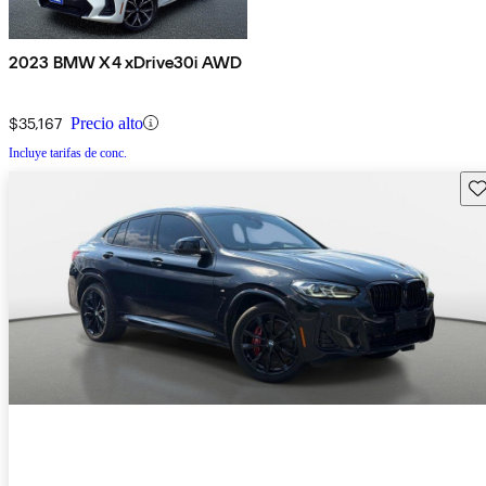
2023 BMW X4 xDrive30i AWD
$35,167
Precio alto
Incluye tarifas de conc.
Gu