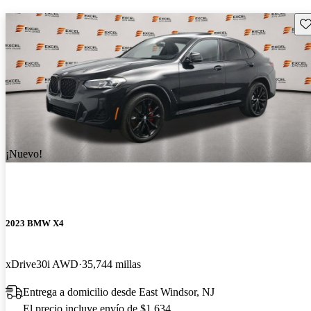
Gu
¡Nuevo!
2023 BMW X4
xDrive30i AWD
35,744 millas
Entrega a domicilio desde East Windsor, NJ
El precio incluye envío de $1,634