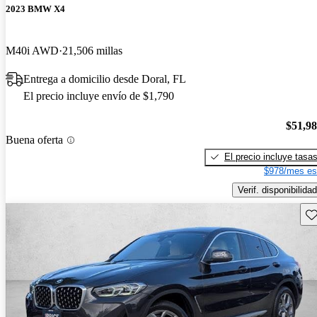
2023 BMW X4
M40i AWD
21,506 millas
Entrega a domicilio desde Doral, FL
El precio incluye envío de $1,790
$51,9
Buena oferta
El precio incluye tasa
$978/mes es
Verif. disponibilidad
Gu