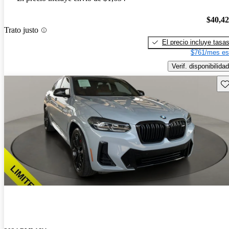
$40,4
Trato justo
El precio incluye tasa
$761/mes es
Verif. disponibilidad
Gu