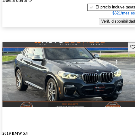
Buena oferta
El precio incluye tasa
$321/mes es
Verif. disponibilidad
Gu
2019 BMW X4