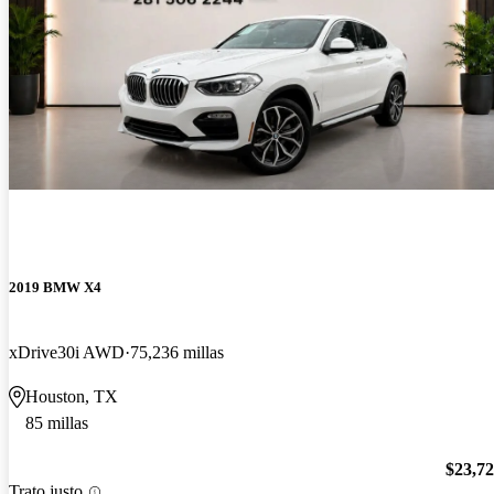
2019 BMW X4
xDrive30i AWD
75,236 millas
Houston, TX
85 millas
$23,7
Trato justo