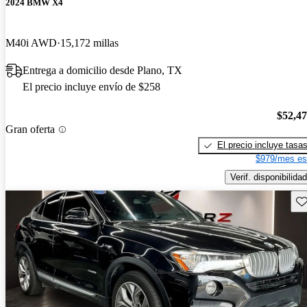
2024 BMW X4
M40i AWD
15,172 millas
Entrega a domicilio desde Plano, TX
El precio incluye envío de $258
$52,4
Gran oferta
El precio incluye tasa
$979/mes es
Verif. disponibilidad
Gu