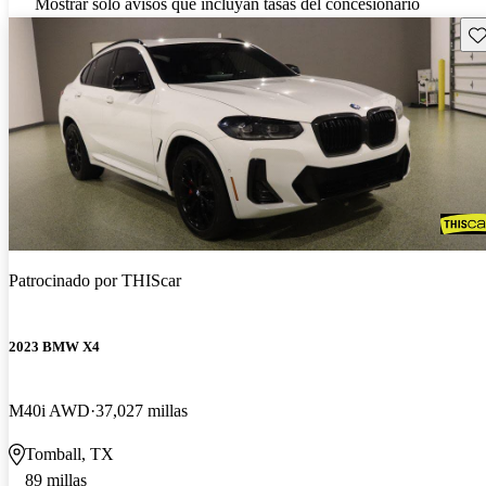
Mostrar solo avisos que incluyan tasas del concesionario
Gu
Patrocinado por
THIScar
2023 BMW X4
M40i AWD
37,027 millas
Tomball, TX
89 millas