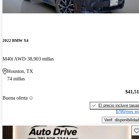
2022 BMW X4
M40i AWD
38,903 millas
Houston, TX
74 millas
$41,5
Buena oferta
El precio incluye tasa
$795/mes es
Verif. disponibilidad
Gu