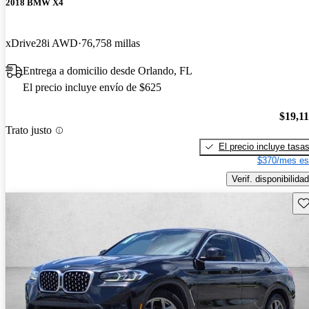
2018 BMW X4
xDrive28i AWD
76,758 millas
Entrega a domicilio desde Orlando, FL
El precio incluye envío de $625
$19,1
Trato justo
El precio incluye tasa
$370/mes es
Verif. disponibilidad
Gu