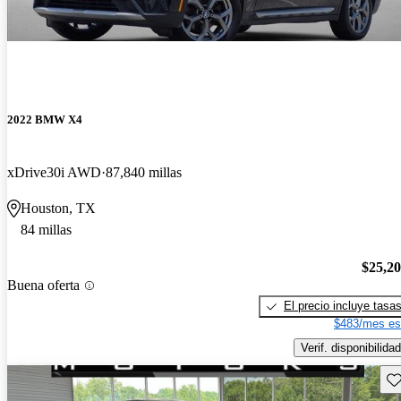
2022 BMW X4
xDrive30i AWD
87,840 millas
Houston, TX
84 millas
$25,2
Buena oferta
El precio incluye tasa
$483/mes es
Verif. disponibilidad
Gu