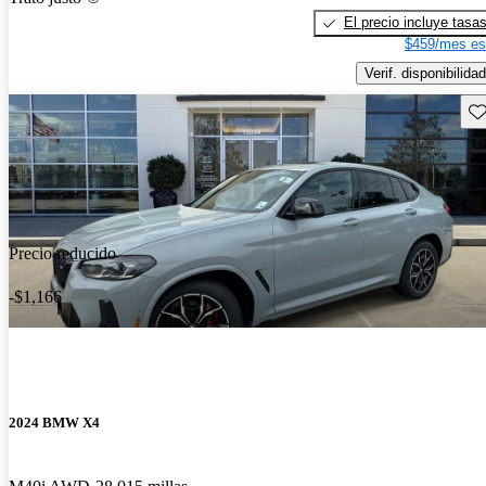
El precio incluye tasa
$459/mes es
Verif. disponibilidad
Gu
Precio reducido
-$1,166
2024 BMW X4