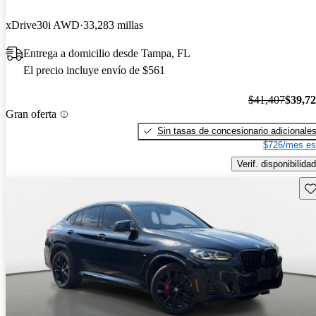
xDrive30i AWD
33,283 millas
Entrega a domicilio desde Tampa, FL
El precio incluye envío de $561
$41,407
$39,7
Gran oferta
Sin tasas de concesionario adicionale
$726/mes es
Verif. disponibilidad
Gu