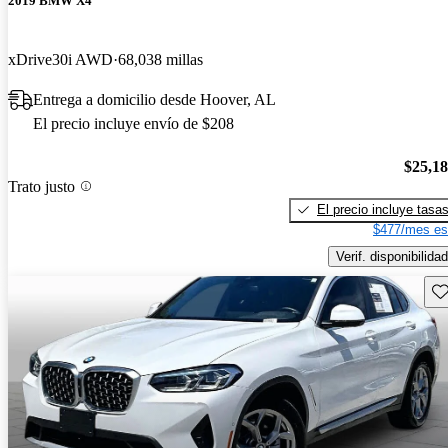
2019 BMW X4
xDrive30i AWD
68,038 millas
Entrega a domicilio desde Hoover, AL
El precio incluye envío de $208
$25,1
Trato justo
El precio incluye tasa
$477/mes es
Verif. disponibilidad
Gu