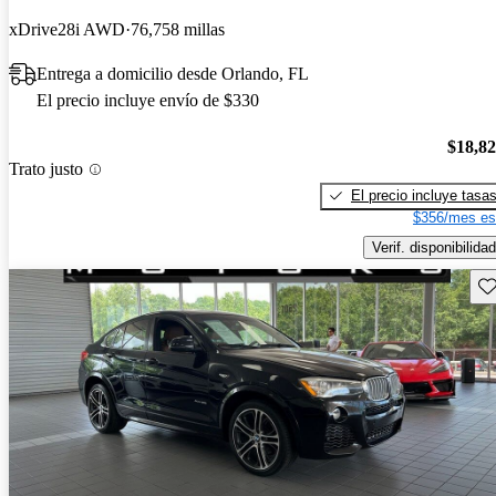
xDrive28i AWD
76,758 millas
Entrega a domicilio desde Orlando, FL
El precio incluye envío de $330
$18,8
Trato justo
El precio incluye tasa
$356/mes es
Verif. disponibilidad
Gu