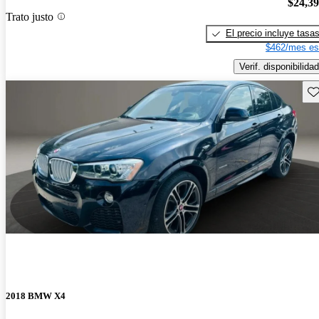
$24,3
Trato justo
El precio incluye tasa
$462/mes es
Verif. disponibilidad
Gu
2018 BMW X4