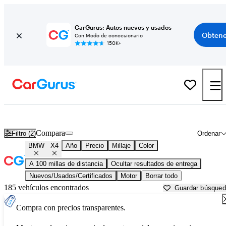
CarGurus: Autos nuevos y usados
Obtene
Con Modo de concesionario
150K+
BMW X4 usados en venta cerca de
Atmore, AL
Compara
Filtro (2)
Ordenar
BMW
X4
Año
Precio
Millaje
Color
A 100 millas de distancia
Ocultar resultados de entrega
Nuevos/Usados/Certificados
Motor
Borrar todo
185 vehículos encontrados
Guardar búsque
Compra con precios transparentes.