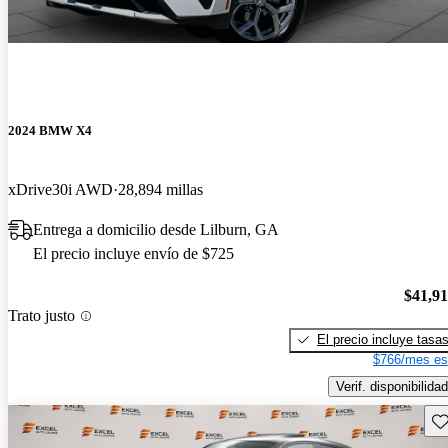
2024 BMW X4
xDrive30i AWD
28,894 millas
Entrega a domicilio desde Lilburn, GA
El precio incluye envío de $725
$41,9
Trato justo
El precio incluye tasa
$766/mes es
Verif. disponibilidad
Gu