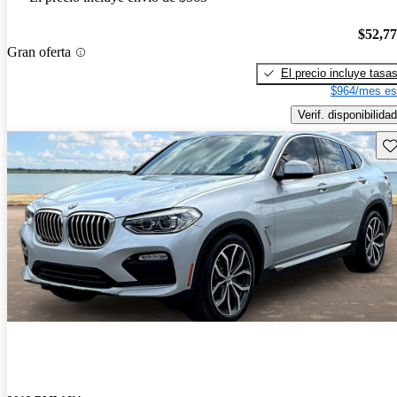
$52,7
Gran oferta
El precio incluye tasa
$964/mes es
Verif. disponibilidad
Gu