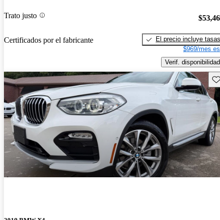
Trato justo
$53,4
El precio incluye tasa
Certificados por el fabricante
$969/mes es
Verif. disponibilidad
Gu