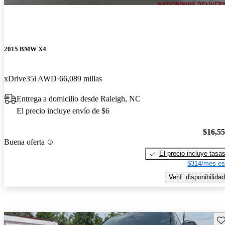
2015 BMW X4
xDrive35i AWD
66,089 millas
Entrega a domicilio desde Raleigh, NC
El precio incluye envío de $6
$16,5
Buena oferta
El precio incluye tasa
$314/mes es
Verif. disponibilidad
Gu