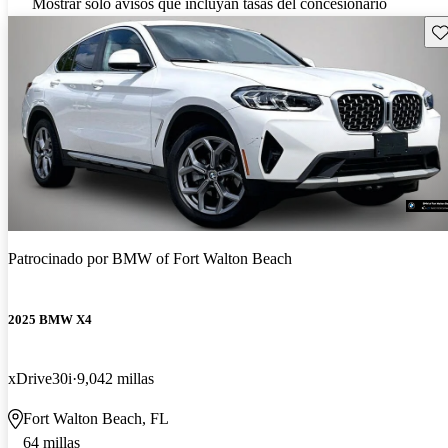
Mostrar solo avisos que incluyan tasas del concesionario
Gu
Patrocinado por
BMW of Fort Walton Beach
2025 BMW X4
xDrive30i
9,042 millas
Fort Walton Beach, FL
64 millas