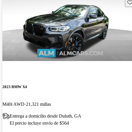
Gu
2023 BMW X4
M40i AWD
21,321 millas
Entrega a domicilio desde Duluth, GA
El precio incluye envío de $564