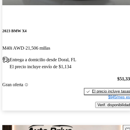
2023 BMW X4
M40i AWD
21,506 millas
Entrega a domicilio desde Doral, FL
El precio incluye envío de $1,134
$51,3
Gran oferta
El precio incluye tasa
$945/mes es
Verif. disponibilidad
Gu