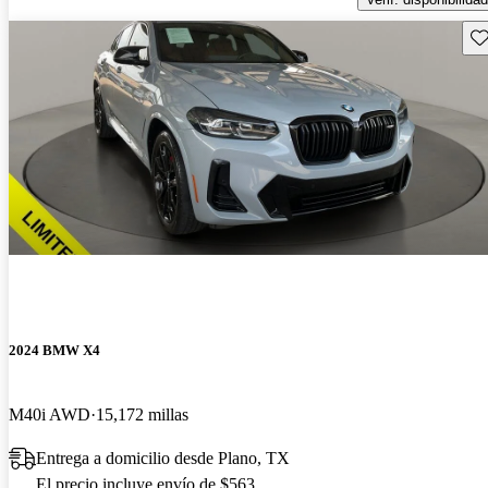
Gu
2024 BMW X4
M40i AWD
15,172 millas
Entrega a domicilio desde Plano, TX
El precio incluye envío de $563