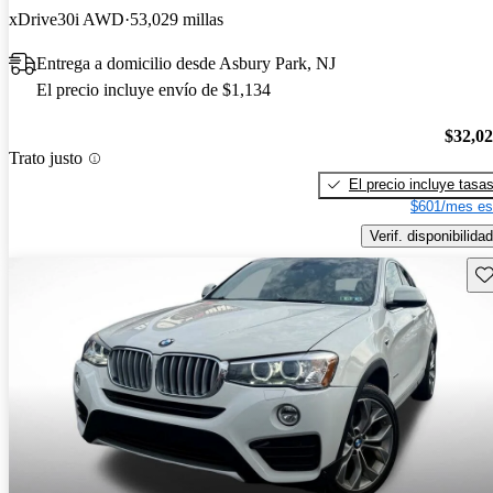
xDrive30i AWD
53,029 millas
Entrega a domicilio desde Asbury Park, NJ
El precio incluye envío de $1,134
$32,0
Trato justo
El precio incluye tasa
$601/mes es
Verif. disponibilidad
Gu