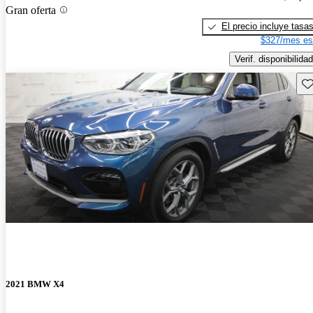
Gran oferta
El precio incluye tasa
$327/mes es
Verif. disponibilidad
Gu
2021 BMW X4