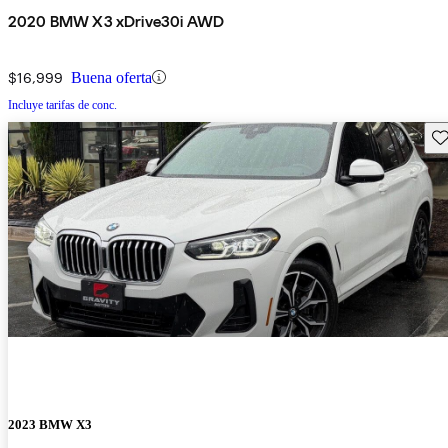
2020 BMW X3 xDrive30i AWD
$16,999
Buena oferta
Incluye tarifas de conc.
Gu
2023 BMW X3