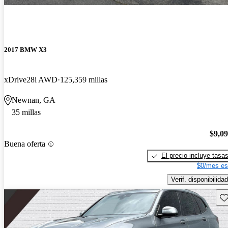
2017 BMW X3
xDrive28i AWD
125,359 millas
Newnan, GA
35 millas
$9,0
Buena oferta
El precio incluye tasa
$0/mes es
Verif. disponibilidad
Gu