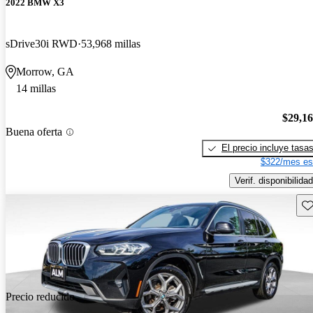
2022 BMW X3
sDrive30i RWD
53,968 millas
Morrow, GA
14 millas
$29,1
Buena oferta
El precio incluye tasa
$322/mes es
Verif. disponibilidad
Gu
Precio reducido