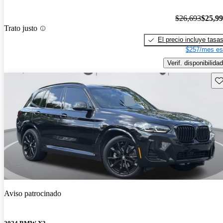
$26,693
$25,9
Trato justo
El precio incluye tasa
$257/mes es
Verif. disponibilidad
Gu
Aviso patrocinado