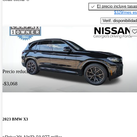
El precio incluye tasa
$329/mes es
Verif. disponibilidad
Gu
Precio reducido
-$3,068
2023 BMW X3