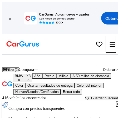
CarGurus: Autos nuevos y usados
Obtene
Con Modo de concesionario
150K+
BMW X3 usados en venta cerca de
Atlanta, GA
Compara
Filtro (2)
Ordenar
BMW
X3
Año
Precio
Millaje
A 50 millas de distancia
Color
Ocultar resultados de entrega
Color del interior
Nuevos/Usados/Certificados
Borrar todo
416 vehículos encontrados
Guardar búsque
Compra con precios transparentes.