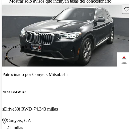
Mostrar solo avisos que incluyan tasas del concesionario
Gu
Precio reducido
-$694
Patrocinado por
Conyers Mitsubishi
2023 BMW X3
sDrive30i RWD
74,343 millas
Conyers, GA
21 millas