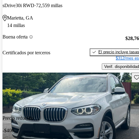
sDrive30i RWD
72,559 millas
Marietta, GA
14 millas
Buena oferta
$28,7
El precio incluye tasa
Certificados por terceros
$312/mes es
Verif. disponibilidad
Gu
Precio reducido
-$400