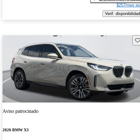
$257/mes es
Verif. disponibilidad
Gu
Aviso patrocinado
2026 BMW X3