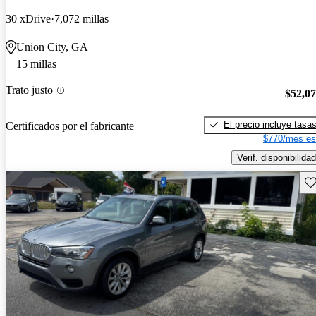
30 xDrive
7,072 millas
Union City, GA
15 millas
Trato justo
$52,0
El precio incluye tasa
Certificados por el fabricante
$770/mes es
Verif. disponibilidad
Gu