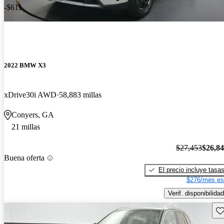
-$611
2022 BMW X3
xDrive30i AWD
58,883 millas
Conyers, GA
21 millas
$27,453
$26,8
Buena oferta
El precio incluye tasa
$276/mes es
Verif. disponibilidad
Gu