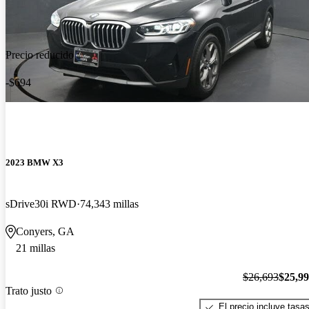
Precio reducido
-$694
2023 BMW X3
sDrive30i RWD
74,343 millas
Conyers, GA
21 millas
$26,693
$25,9
Trato justo
El precio incluye tasa