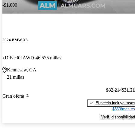
-$1,000
2024 BMW X3
xDrive30i AWD
46,575 millas
Kennesaw, GA
21 millas
$32,214
$31,2
Gran oferta
El precio incluye tasa
$360/mes es
Verif. disponibilidad