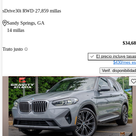
sDrive30i RWD
27,859 millas
Sandy Springs, GA
14 millas
$34,6
Trato justo
El precio incluye tasa
$430/mes es
Verif. disponibilidad
Gu