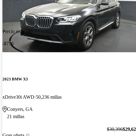
Precio reducido
-$776
2023 BMW X3
xDrive30i AWD
50,236 millas
Conyers, GA
21 millas
$30,396
$29,6
Gran oferta