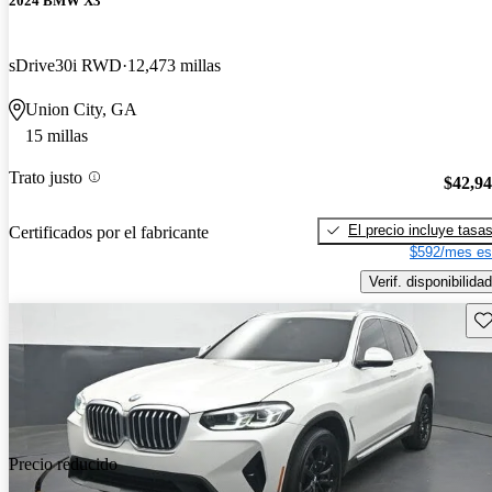
2024 BMW X3
sDrive30i RWD
12,473 millas
Union City, GA
15 millas
Trato justo
$42,9
El precio incluye tasa
Certificados por el fabricante
$592/mes es
Verif. disponibilidad
Gu
Precio reducido