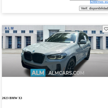
$399/mes es
Verif. disponibilidad
Gu
2023 BMW X3