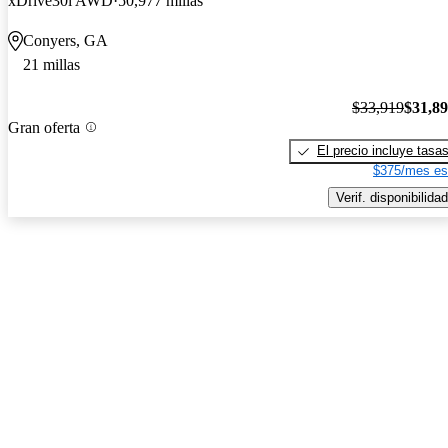
xDrive30i AWD
50,977 millas
Conyers, GA
21 millas
$33,919
$31,8
Gran oferta
El precio incluye tasa
$375/mes es
Verif. disponibilidad