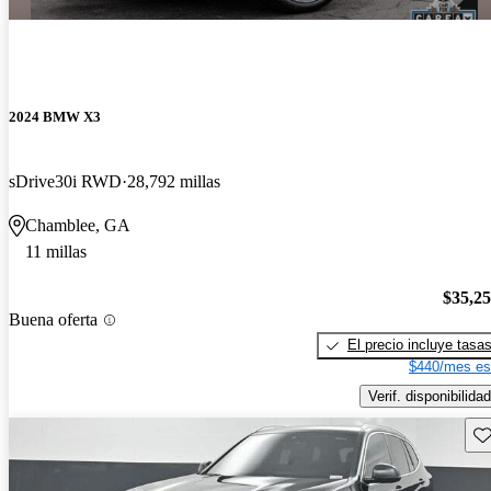
2024 BMW X3
sDrive30i RWD
28,792 millas
Chamblee, GA
11 millas
$35,2
Buena oferta
El precio incluye tasa
$440/mes es
Verif. disponibilidad
Gu