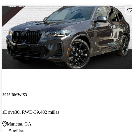
Gu
2023 BMW X3
sDrive30i RWD
39,402 millas
Marietta, GA
15 millas