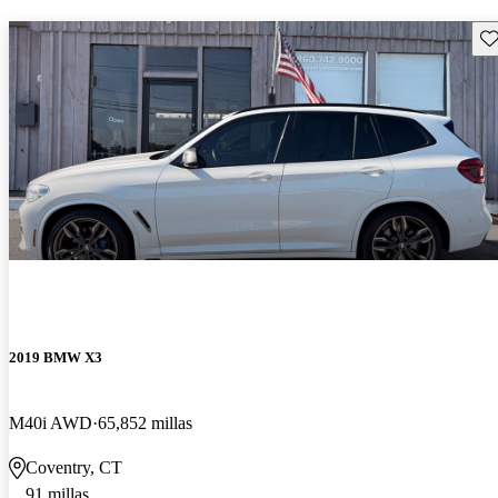
Gu
2019 BMW X3
M40i AWD
65,852 millas
Coventry, CT
91 millas