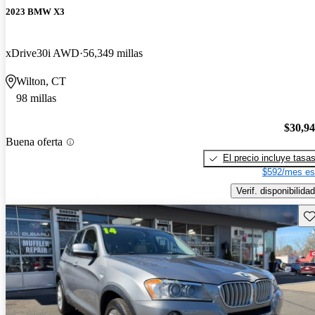
2023 BMW X3
xDrive30i AWD
56,349 millas
Wilton, CT
98 millas
$30,9
Buena oferta
El precio incluye tasa
$592/mes es
Verif. disponibilidad
Gu