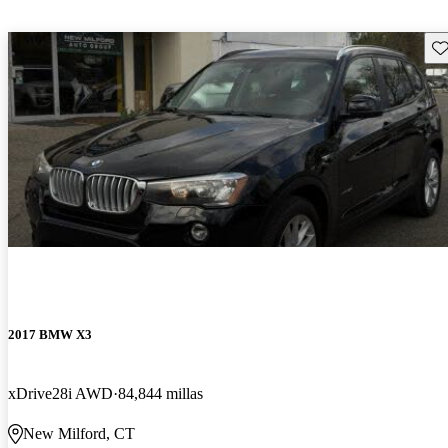
Gu
2017 BMW X3
xDrive28i AWD
84,844 millas
New Milford, CT