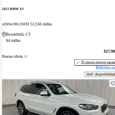
2022 BMW X3
xDrive30i AWD
53,556 millas
Brookfield, CT
84 millas
$27,9
Buena oferta
El precio incluye tasa
$545/mes es
Verif. disponibilidad
Gu