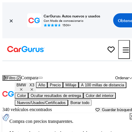
CarGurus: Autos nuevos y usados
Obtene
Con Modo de concesionario
150K+
BMW X3 usados en venta cerca de
Albany, NY
Compara
Filtro (2)
Ordenar
BMW
X3
Año
Precio
Millaje
A 100 millas de distancia
Color
Ocultar resultados de entrega
Color del interior
Nuevos/Usados/Certificados
Borrar todo
340 vehículos encontrados
Guardar búsque
Compra con precios transparentes.