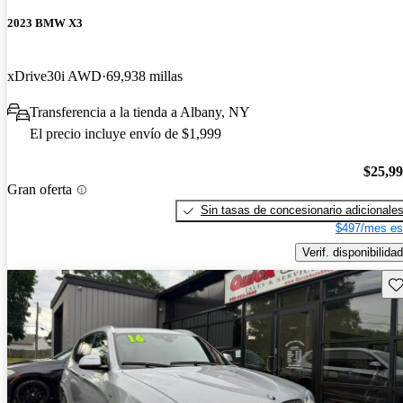
2023 BMW X3
xDrive30i AWD
69,938 millas
Transferencia a la tienda a Albany, NY
El precio incluye envío de $1,999
$25,9
Gran oferta
Sin tasas de concesionario adicionale
$497/mes es
Verif. disponibilidad
Gu