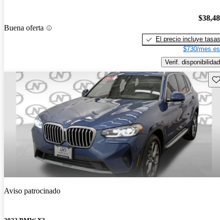
$38,4
Buena oferta
El precio incluye tasa
$730/mes es
Verif. disponibilidad
Gu
Aviso patrocinado