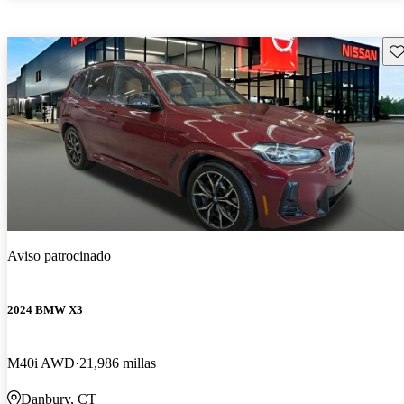
Gu
Aviso patrocinado
2024 BMW X3
M40i AWD
21,986 millas
Danbury, CT