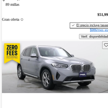
89 millas
$51,9
Gran oferta
El precio incluye tasa
$986/mes es
Verif. disponibilidad
Gu