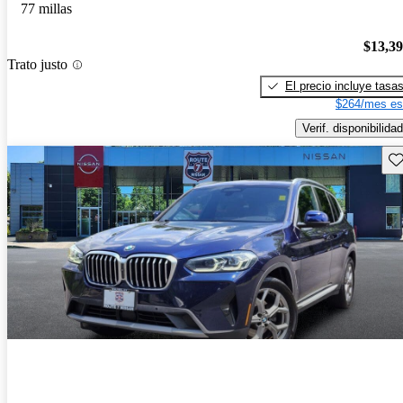
77 millas
$13,3
Trato justo
El precio incluye tasa
$264/mes es
Verif. disponibilidad
Gu