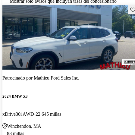
Mostrar solo avisos que incluyan tasas del concesionario
Gu
Patrocinado por
Mathieu Ford Sales Inc.
2024 BMW X3
xDrive30i AWD
22,645 millas
Winchendon, MA
88 millas