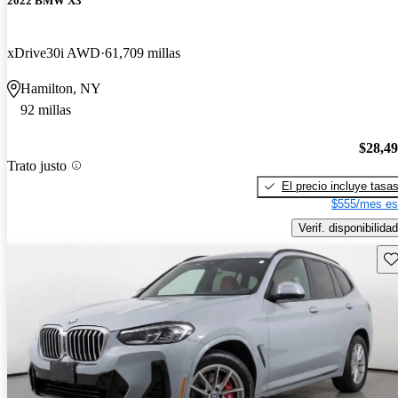
2022 BMW X3
xDrive30i AWD
61,709 millas
Hamilton, NY
92 millas
$28,4
Trato justo
El precio incluye tasa
$555/mes es
Verif. disponibilidad
Gu