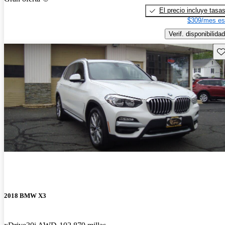
El precio incluye tasa
$309/mes es
Verif. disponibilidad
Gu
2018 BMW X3