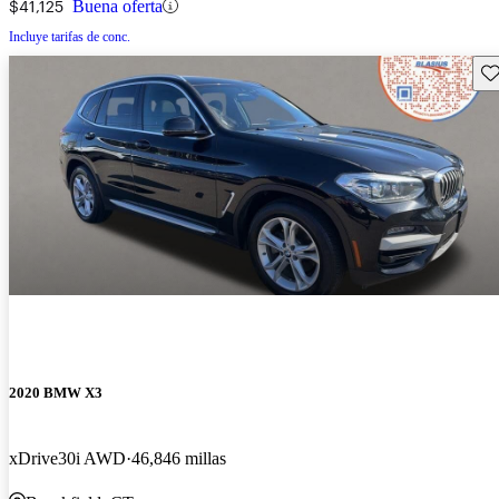
$41,125
Buena oferta
Incluye tarifas de conc.
Gu
2020 BMW X3
xDrive30i AWD
46,846 millas