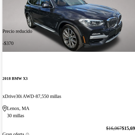
Precio reducido
-$370
2018 BMW X3
xDrive30i AWD
87,550 millas
Lenox, MA
30 millas
$16,067
$15,6
Gran oferta