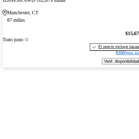
xDrive30i AWD
102,879 millas
Manchester, CT
87 millas
$15,6
Trato justo
El precio incluye tasa
$308/mes es
Verif. disponibilidad