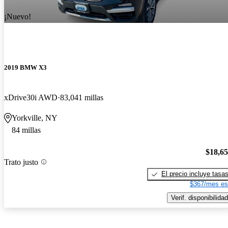
¡Nuevo!
2019 BMW X3
xDrive30i AWD
83,041 millas
Yorkville, NY
84 millas
$18,6
Trato justo
El precio incluye tasa
$367/mes es
Verif. disponibilidad