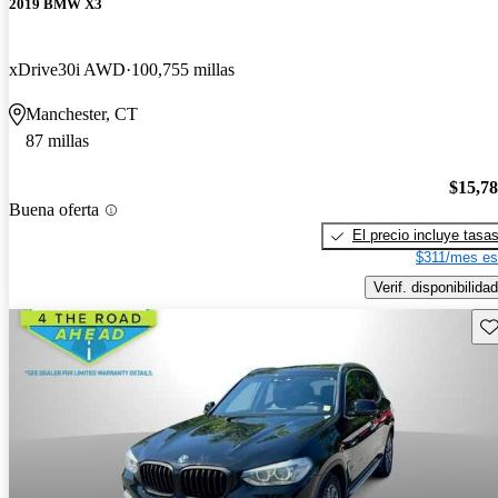
2019 BMW X3
xDrive30i AWD
100,755 millas
Manchester, CT
87 millas
$15,7
Buena oferta
El precio incluye tasa
$311/mes es
Verif. disponibilidad
Gu