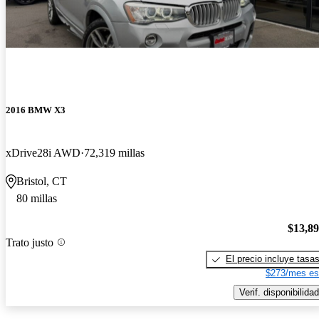
2016 BMW X3
xDrive28i AWD
72,319 millas
Bristol, CT
80 millas
$13,8
Trato justo
El precio incluye tasa
$273/mes es
Verif. disponibilidad