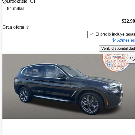
Brookfield, CT
84 millas
$22,9
Gran oferta
El precio incluye tasa
$452/mes es
Verif. disponibilidad
Gu