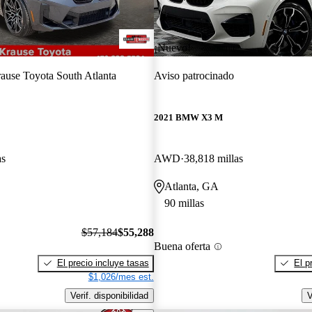
¡Nuevo!
ause Toyota South Atlanta
Aviso patrocinado
2021 BMW X3 M
as
AWD
38,818 millas
Atlanta, GA
90 millas
$57,184
$55,288
Buena oferta
El precio incluye tasas
El p
$1,026/mes est.
Verif. disponibilidad
V