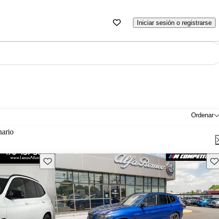
Iniciar sesión o registrarse
Ordenar
nario
Guarda este Aviso
Gu