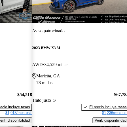
Aviso patrocinado
2023 BMW X3 M
AWD
34,529 millas
Marietta, GA
78 millas
$54,518
$67,78
Trato justo
recio incluye tasas
El precio incluye tasas
$1,013/mes est.
$1,236/mes est
erif. disponibilidad
Verif. disponibilidad