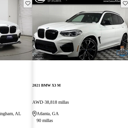
Guarda este Aviso
Gu
¡Nuevo!
2021 BMW X3 M
AWD
38,818 millas
rmingham, AL
Atlanta, GA
90 millas