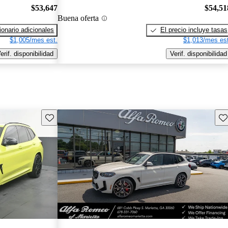
$53,647
$54,51
Buena oferta
onario adicionales
El precio incluye tasas
$1,005/mes est.
$1,013/mes est
erif. disponibilidad
Verif. disponibilidad
Guarda este Aviso
Gu