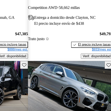
Competition AWD
58,662 millas
annah, GA
Entrega a domicilio desde Clayton, NC
El precio incluye envío de $438
$47,385
$49,79
Trato justo
recio incluye tasas
El precio incluye tasas
$888/mes est.
$933/mes est
erif. disponibilidad
Verif. disponibilidad
Guarda este Aviso
Gu