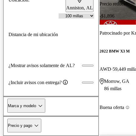
Precio reducido
Anniston, AL
-$1,896
Patrocinado por
Kr
Distancia de mi ubicación
2022 BMW X3 M
¿Mostrar avisos solamente de AL?
AWD
59,449 mill
Morrow, GA
¿Incluir avisos con entrega?
86 millas
Marca y modelo
Buena oferta
Precio y pago