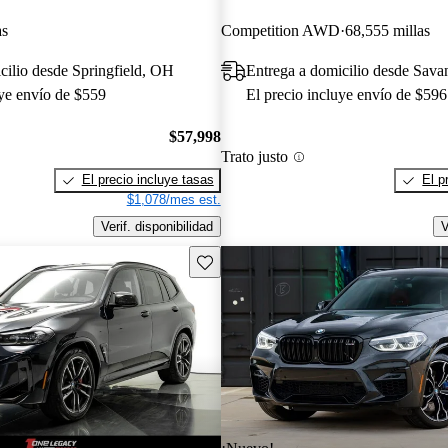
as
Competition AWD
68,555 millas
cilio desde Springfield, OH
Entrega a domicilio desde Sav
uye envío de $559
El precio incluye envío de $596
$57,998
Trato justo
El precio incluye tasas
El p
$1,078/mes est.
Verif. disponibilidad
V
Guarda este Aviso