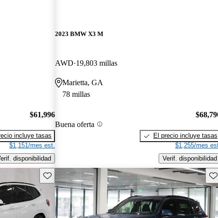
2023 BMW X3 M
AWD
19,803 millas
Marietta, GA
78 millas
$61,996
$68,79
Buena oferta
recio incluye tasas
El precio incluye tasas
$1,151/mes est.
$1,255/mes est
erif. disponibilidad
Verif. disponibilidad
Guarda este Aviso
Gu