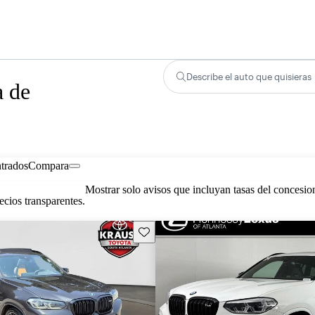
Describe el auto que quisieras
 de
trados
Compara
Mostrar solo avisos que incluyan tasas del concesio
cios transparentes.
Guarda este Aviso