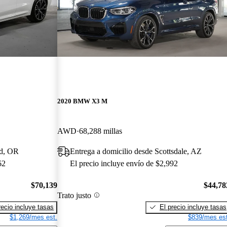
2020 BMW X3 M
AWD
68,288 millas
rd, OR
Entrega a domicilio desde Scottsdale, AZ
62
El precio incluye envío de $2,992
$70,139
$44,78
Trato justo
recio incluye tasas
El precio incluye tasas
$1,269/mes est.
$839/mes est