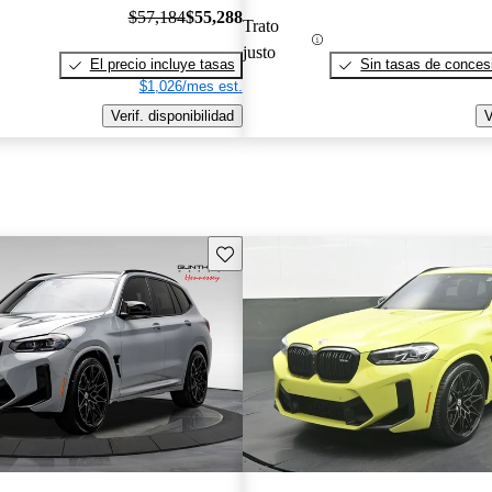
$57,184
$55,288
Trato
justo
El precio incluye tasas
Sin tasas de concesi
$1,026/mes est.
Verif. disponibilidad
V
Guarda este Aviso