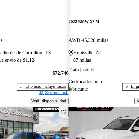
2022 BMW X3 M
as
AWD
45,328 millas
cilio desde Carrollton, TX
Huntsville, AL
uye envío de $1,124
87 millas
Trato justo
$72,746
Certificados por el
El precio incluye tasas
El p
fabricante
$1,327/mes est.
Verif. disponibilidad
V
Guarda este Aviso