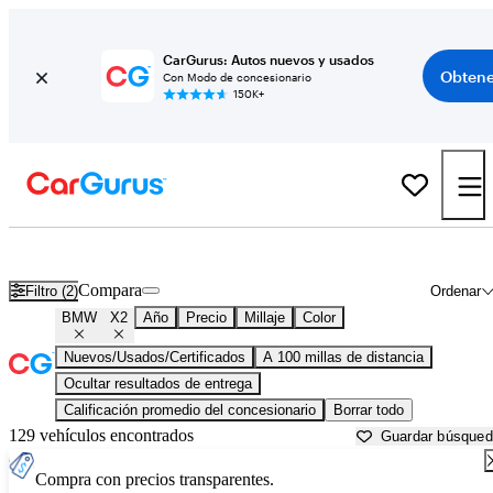
CarGurus: Autos nuevos y usados
Obtene
Con Modo de concesionario
150K+
BMW X2 usados en venta cerca de
Beaufort, SC
Compara
Filtro (2)
Ordenar
BMW
X2
Año
Precio
Millaje
Color
Nuevos/Usados/Certificados
A 100 millas de distancia
Ocultar resultados de entrega
Calificación promedio del concesionario
Borrar todo
129 vehículos encontrados
Guardar búsque
Compra con precios transparentes.