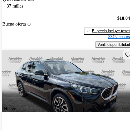
37 millas
$18,0
Buena oferta
El precio incluye tasa
$342/mes es
Verif. disponibilidad
Gu
¡Nuevo!