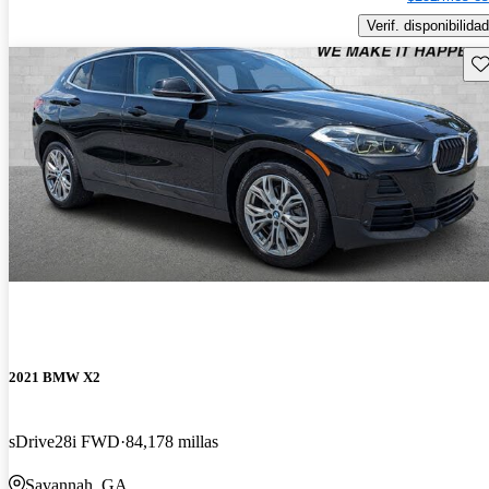
Verif. disponibilidad
Gu
2021 BMW X2
sDrive28i FWD
84,178 millas
Savannah, GA