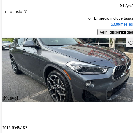
$17,6
Trato justo
El precio incluye tasa
$338/mes es
Verif. disponibilidad
Gu
¡Nuevo!
2018 BMW X2