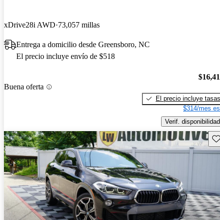
xDrive28i AWD
73,057 millas
Entrega a domicilio desde Greensboro, NC
El precio incluye envío de $518
$16,4
Buena oferta
El precio incluye tasa
$314/mes es
Verif. disponibilidad
Gu