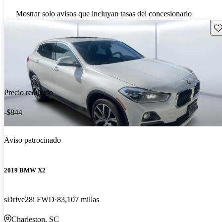
Mostrar solo avisos que incluyan tasas del concesionario
Gu
Precio reducido
-$844
Aviso patrocinado
2019 BMW X2
sDrive28i FWD
83,107 millas
Charleston, SC