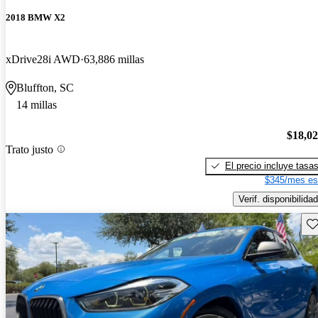
2018 BMW X2
xDrive28i AWD
63,886 millas
Bluffton, SC
14 millas
$18,0
Trato justo
El precio incluye tasa
$345/mes es
Verif. disponibilidad
Gu