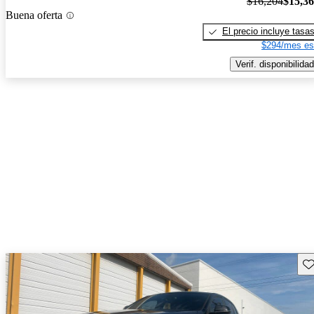
$16,204
$15,3
Buena oferta
El precio incluye tasa
$294/mes es
Verif. disponibilidad
Gu