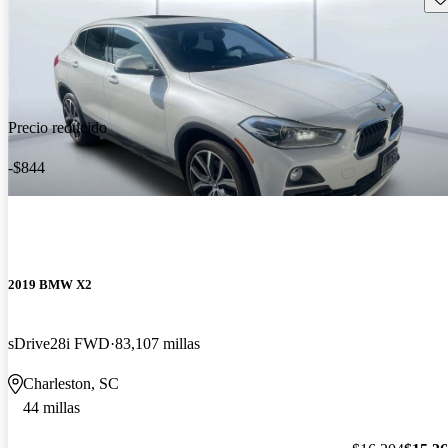
Precio reducido
-$844
2019 BMW X2
sDrive28i FWD
83,107 millas
Charleston, SC
44 millas