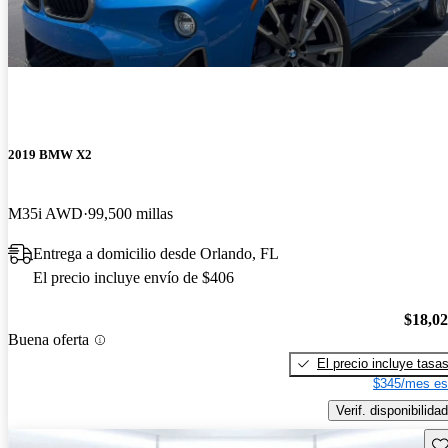
2019 BMW X2
M35i AWD
99,500 millas
Entrega a domicilio desde Orlando, FL
El precio incluye envío de $406
$18,0
Buena oferta
El precio incluye tasa
$345/mes es
Verif. disponibilidad
Gu