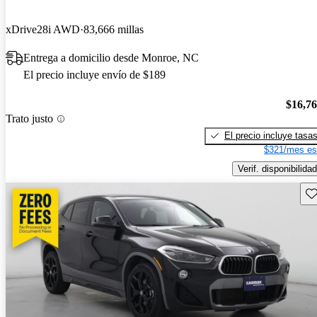
xDrive28i AWD
83,666 millas
Entrega a domicilio desde Monroe, NC
El precio incluye envío de $189
$16,7
Trato justo
El precio incluye tasa
$321/mes es
Verif. disponibilidad
Gu