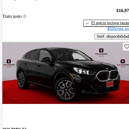
$16,9
Trato justo
El precio incluye tasa
$325/mes es
Verif. disponibilidad
Gu