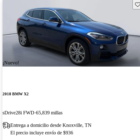
Gu
¡Nuevo!
2018 BMW X2
sDrive28i FWD
65,839 millas
Entrega a domicilio desde Knoxville, TN
El precio incluye envío de $936