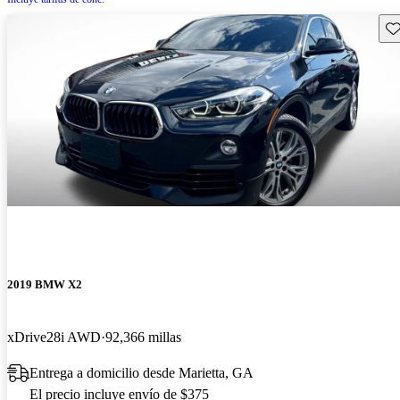
Gu
2019 BMW X2
xDrive28i AWD
92,366 millas
Entrega a domicilio desde Marietta, GA
El precio incluye envío de $375