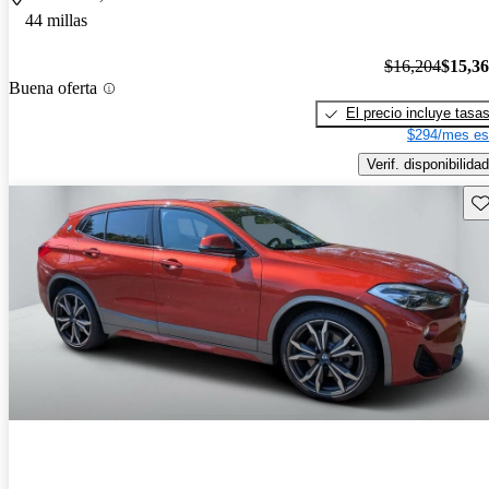
44 millas
$16,204
$15,3
Buena oferta
El precio incluye tasa
$294/mes es
Verif. disponibilidad
Gu