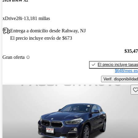
2026 BMW X2
xDrive28i
13,181 millas
Entrega a domicilio desde Rahway, NJ
El precio incluye envío de $673
$35,4
Gran oferta
El precio incluye tasa
$648/mes es
Verif. disponibilidad
Gu