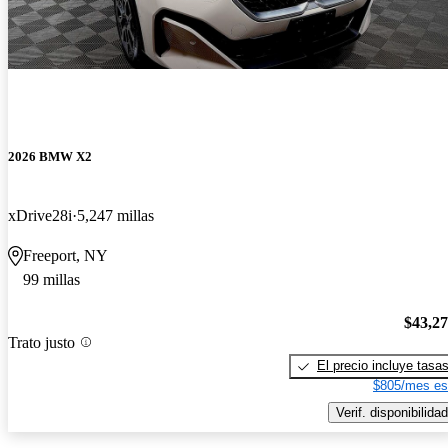
2026 BMW X2
xDrive28i
5,247 millas
Freeport, NY
99 millas
$43,2
Trato justo
El precio incluye tasa
$805/mes es
Verif. disponibilidad