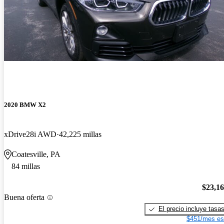
2020 BMW X2
xDrive28i AWD
42,225 millas
Coatesville, PA
84 millas
$23,1
Buena oferta
El precio incluye tasa
$451/mes es