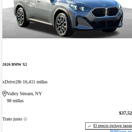
2026 BMW X2
xDrive28i
16,411 millas
Valley Stream, NY
98 millas
$37,5
Trato justo
El precio incluye tasa
$698/mes es