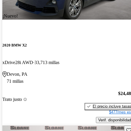
¡Nuevo!
2020 BMW X2
xDrive28i AWD
33,713 millas
Devon, PA
71 millas
$24,4
Trato justo
El precio incluye tasa
$477/mes es
Verif. disponibilidad
Gu