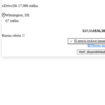
xDrive28i
17,986 millas
Wilmington, DE
67 millas
$37,518
$36,3
Buena oferta
El precio incluye tasa
$679/mes es
Verif. disponibilidad