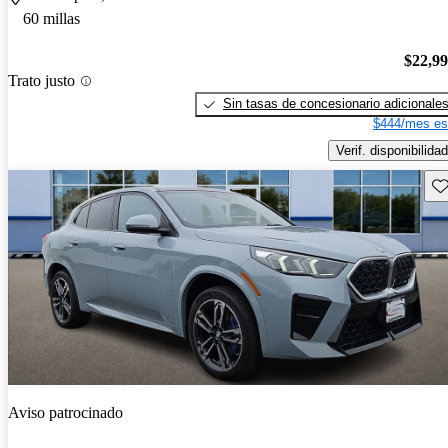
60 millas
$22,9
Trato justo
Sin tasas de concesionario adicionale
$444/mes es
Verif. disponibilidad
Gu
Aviso patrocinado