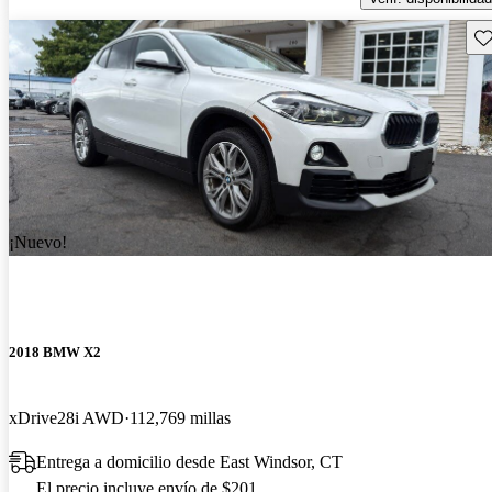
Gu
¡Nuevo!
2018 BMW X2
xDrive28i AWD
112,769 millas
Entrega a domicilio desde East Windsor, CT
El precio incluye envío de $201