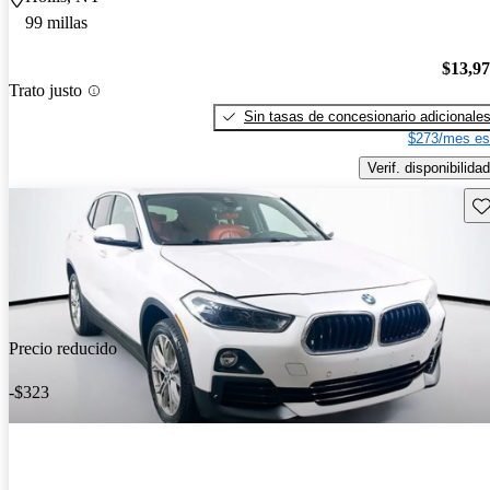
99 millas
$13,9
Trato justo
Sin tasas de concesionario adicionale
$273/mes es
Verif. disponibilidad
Gu
Precio reducido
-$323