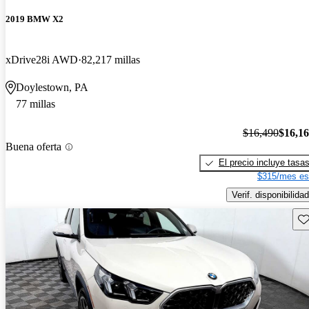
2019 BMW X2
xDrive28i AWD
82,217 millas
Doylestown, PA
77 millas
$16,490
$16,1
Buena oferta
El precio incluye tasa
$315/mes es
Verif. disponibilidad
Gu