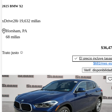
2025 BMW X2
xDrive28i
19,632 millas
Horsham, PA
68 millas
$36,4
Trato justo
El precio incluye tasa
$681/mes es
Verif. disponibilidad
Gu