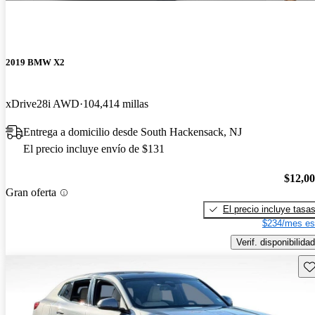
2019 BMW X2
xDrive28i AWD
104,414 millas
Entrega a domicilio desde South Hackensack, NJ
El precio incluye envío de $131
$12,0
Gran oferta
El precio incluye tasa
$234/mes es
Verif. disponibilidad
Gu