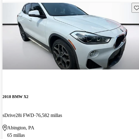
Gu
2018 BMW X2
sDrive28i FWD
76,582 millas
Abington, PA
65 millas