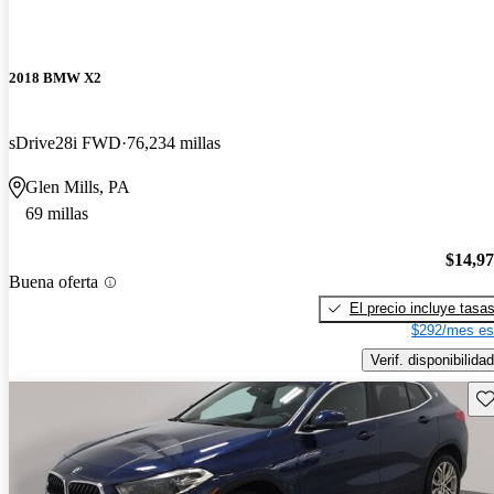
2018 BMW X2
sDrive28i FWD
76,234 millas
Glen Mills, PA
69 millas
$14,9
Buena oferta
El precio incluye tasa
$292/mes es
Verif. disponibilidad
Gu