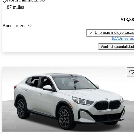
87 millas
$13,8
Buena oferta
El precio incluye tasa
$271/mes es
Verif. disponibilidad
Gu