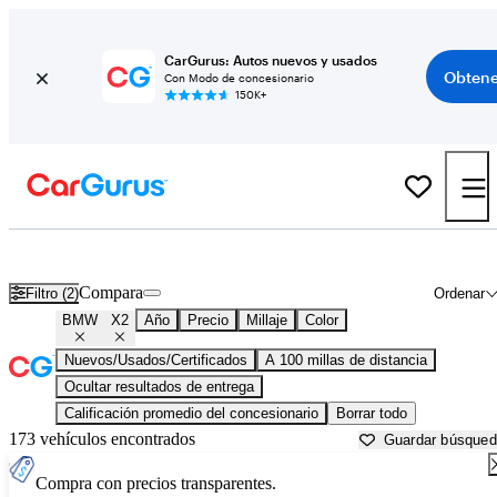
CarGurus: Autos nuevos y usados
Obtene
Con Modo de concesionario
150K+
BMW X2 usados en venta cerca de
Atlantic City, NJ
Compara
Filtro (2)
Ordenar
BMW
X2
Año
Precio
Millaje
Color
Nuevos/Usados/Certificados
A 100 millas de distancia
Ocultar resultados de entrega
Calificación promedio del concesionario
Borrar todo
173 vehículos encontrados
Guardar búsque
Compra con precios transparentes.