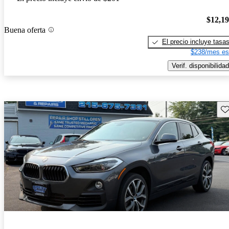
$12,1
Buena oferta
El precio incluye tasa
$238/mes es
Verif. disponibilidad
Gu