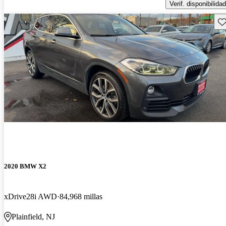
Verif. disponibilidad
Gu
2020 BMW X2
xDrive28i AWD
84,968 millas
Plainfield, NJ