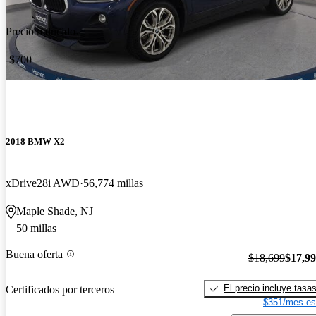
Precio reducido
-$700
2018 BMW X2
xDrive28i AWD
56,774 millas
Maple Shade, NJ
50 millas
Buena oferta
$18,699
$17,9
El precio incluye tasa
Certificados por terceros
$351/mes es