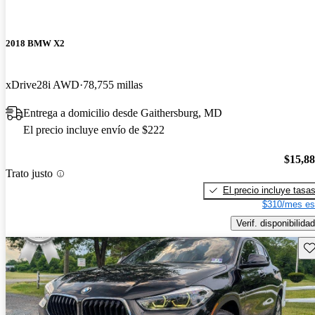
2018 BMW X2
xDrive28i AWD
78,755 millas
Entrega a domicilio desde Gaithersburg, MD
El precio incluye envío de $222
$15,8
Trato justo
El precio incluye tasa
$310/mes es
Verif. disponibilidad
Gu