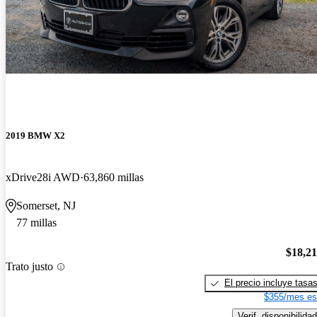
2019 BMW X2
xDrive28i AWD
63,860 millas
Somerset, NJ
77 millas
$18,2
Trato justo
El precio incluye tasa
$355/mes es
Verif. disponibilidad