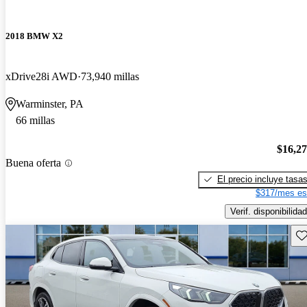
2018 BMW X2
xDrive28i AWD
73,940 millas
Warminster, PA
66 millas
$16,2
Buena oferta
El precio incluye tasa
$317/mes es
Verif. disponibilidad
Gu