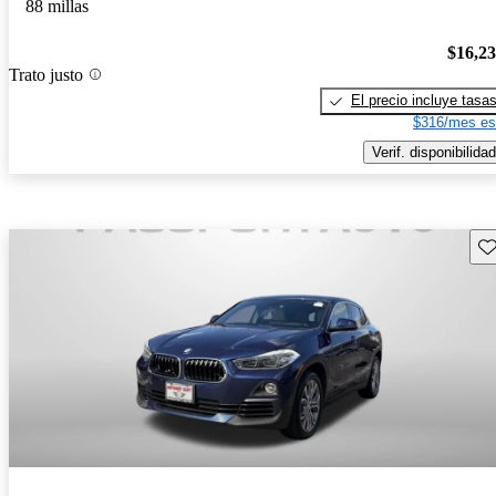
88 millas
$16,2
Trato justo
El precio incluye tasa
$316/mes es
Verif. disponibilidad
Gu