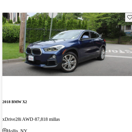
Gu
2018 BMW X2
xDrive28i AWD
87,818 millas
Hollis, NY