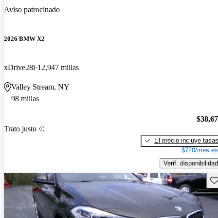
Aviso patrocinado
2026 BMW X2
xDrive28i
12,947 millas
Valley Stream, NY
98 millas
$38,6
Trato justo
El precio incluye tasa
$720/mes es
Verif. disponibilidad
Gu