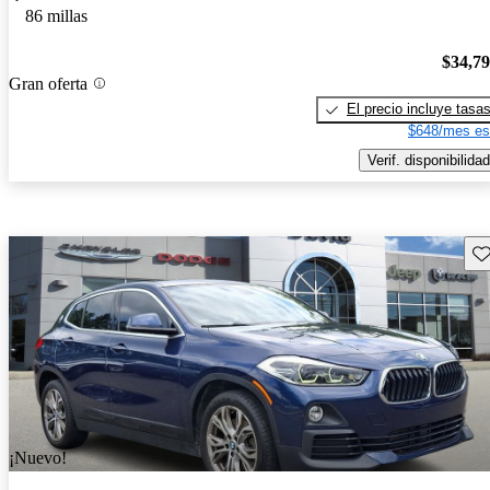
86 millas
$34,7
Gran oferta
El precio incluye tasa
$648/mes es
Verif. disponibilidad
Gu
¡Nuevo!