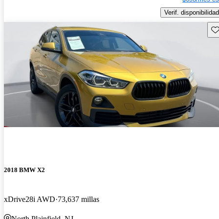
Verif. disponibilidad
Gu
2018 BMW X2
xDrive28i AWD
73,637 millas
North Plainfield, NJ