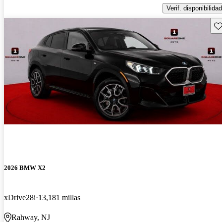
Verif. disponibilidad
Gu
2026 BMW X2
xDrive28i
13,181 millas
Rahway, NJ