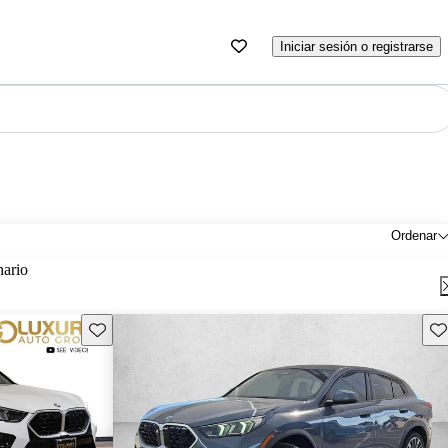
Iniciar sesión o registrarse
Ordenar
nario
Guarda este Aviso
Gu