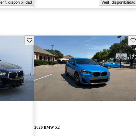
erif. disponibilidad
Verif. disponibilidad
Guarda este Aviso
Gu
2020 BMW X2