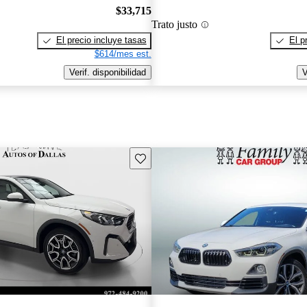
$33,715
Trato justo
El precio incluye tasas
El p
$614/mes est.
Verif. disponibilidad
V
Guarda este Aviso