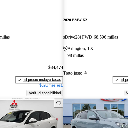
2020 BMW X2
millas
sDrive28i FWD
68,596 millas
Arlington, TX
98 millas
$34,474
Trato justo
El precio incluye tasas
El p
$628/mes est.
Verif. disponibilidad
V
Guarda este Aviso