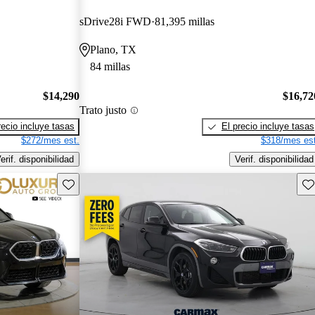
sDrive28i FWD
81,395 millas
Plano, TX
84 millas
$14,290
$16,72
Trato justo
recio incluye tasas
El precio incluye tasas
$272/mes est.
$318/mes est
erif. disponibilidad
Verif. disponibilidad
Guarda este Aviso
Gu