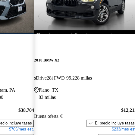
2018 BMW X2
sDrive28i FWD
95,228 millas
sham, PA
Plano, TX
30
83 millas
$38,704
$12,21
Buena oferta
recio incluye tasas
El precio incluye tasas
$705/mes est.
$233/mes est