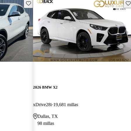
Guarda este Aviso
Gu
2026 BMW X2
xDrive28i
19,681 millas
Dallas, TX
98 millas