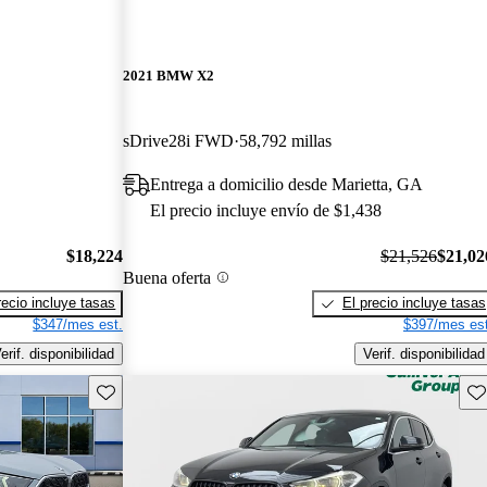
2021 BMW X2
sDrive28i FWD
58,792 millas
Entrega a domicilio desde Marietta, GA
El precio incluye envío de $1,438
$18,224
$21,526
$21,02
Buena oferta
recio incluye tasas
El precio incluye tasas
$347/mes est.
$397/mes est
erif. disponibilidad
Verif. disponibilidad
Guarda este Aviso
Gu