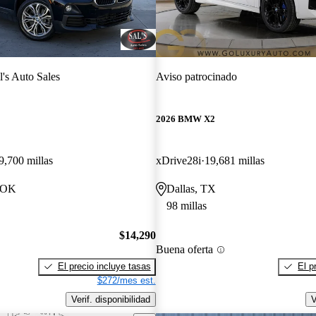
l's Auto Sales
Aviso patrocinado
2026 BMW X2
9,700 millas
xDrive28i
19,681 millas
, OK
Dallas, TX
98 millas
$14,290
Buena oferta
El precio incluye tasas
El p
$272/mes est.
Verif. disponibilidad
V