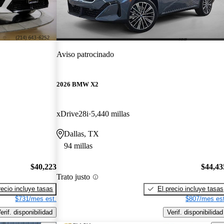
Aviso patrocinado
2026 BMW X2
xDrive28i
5,440 millas
Dallas, TX
94 millas
$40,223
$44,43
Trato justo
recio incluye tasas
El precio incluye tasas
$731/mes est.
$807/mes est
erif. disponibilidad
Verif. disponibilidad