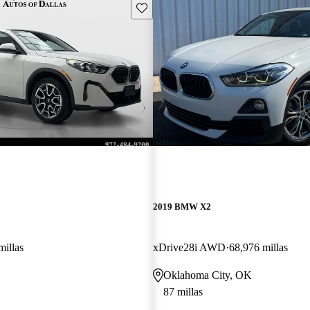
Guarda este Aviso
¡Nuevo!
2019 BMW X2
millas
xDrive28i AWD
68,976 millas
Oklahoma City, OK
87 millas