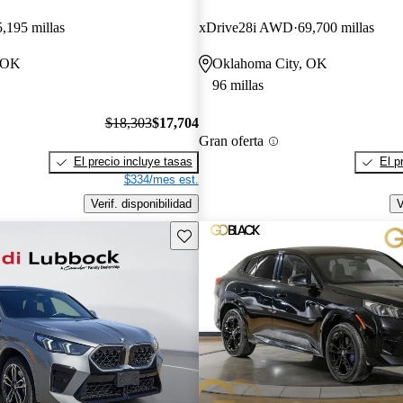
5,195 millas
xDrive28i AWD
69,700 millas
, OK
Oklahoma City, OK
96 millas
$18,303
$17,704
Gran oferta
El precio incluye tasas
El p
$334/mes est.
Verif. disponibilidad
V
Guarda este Aviso