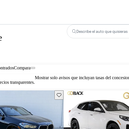
Describe el auto que quisieras
e
ontrados
Compara
Mostrar solo avisos que incluyan tasas del concesio
cios transparentes.
Guarda este Aviso