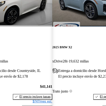
2025 BMW X2
millas
xDrive28i
19,632 millas
cilio desde Countryside, IL
Entrega a domicilio desde Hor
uye envío de $2,178
El precio incluye envío de $2,2
$41,141
Trato justo
El precio incluye tasas
El p
$747/mes est.