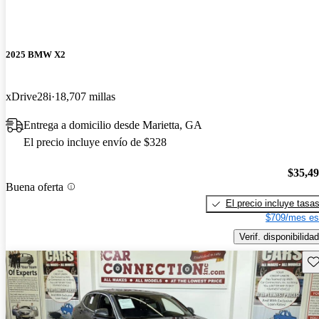
2025 BMW X2
xDrive28i
18,707 millas
Entrega a domicilio desde Marietta, GA
El precio incluye envío de $328
$35,4
Buena oferta
El precio incluye tasa
$709/mes es
Verif. disponibilidad
Gu