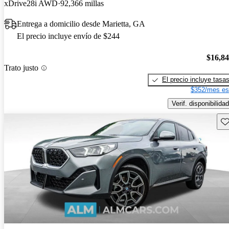
xDrive28i AWD
92,366 millas
Entrega a domicilio desde Marietta, GA
El precio incluye envío de $244
$16,8
Trato justo
El precio incluye tasa
$352/mes es
Verif. disponibilidad
Gu