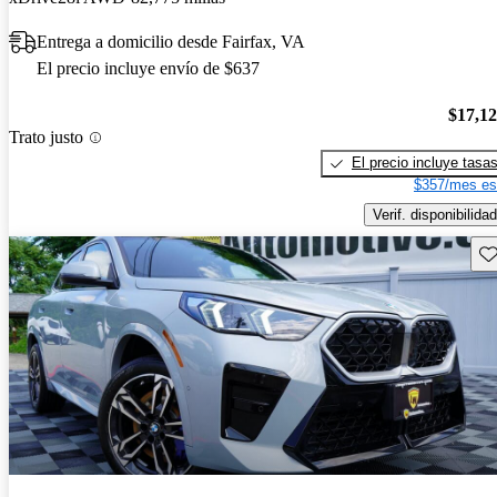
Entrega a domicilio desde Fairfax, VA
El precio incluye envío de $637
$17,1
Trato justo
El precio incluye tasa
$357/mes es
Verif. disponibilidad
Gu