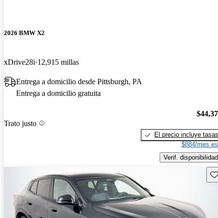
2026 BMW X2
xDrive28i
12,915 millas
Entrega a domicilio desde Pittsburgh, PA
Entrega a domicilio gratuita
$44,3
Trato justo
El precio incluye tasa
$884/mes es
Verif. disponibilidad
Gu