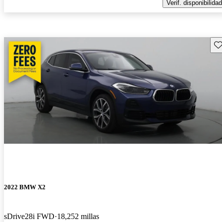
Verif. disponibilidad
Gu
2022 BMW X2
sDrive28i FWD
18,252 millas