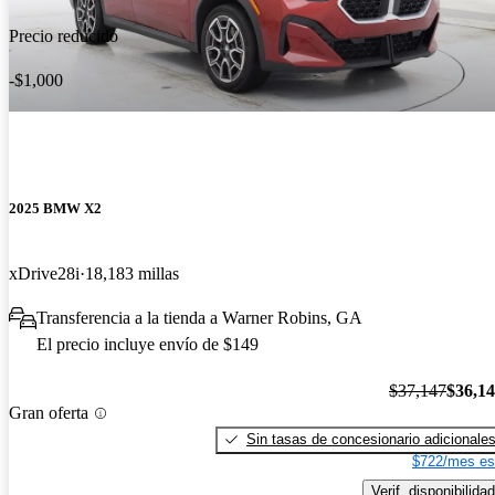
Precio reducido
-$1,000
2025 BMW X2
xDrive28i
18,183 millas
Transferencia a la tienda a Warner Robins, GA
El precio incluye envío de $149
$37,147
$36,1
Gran oferta
Sin tasas de concesionario adicionale
$722/mes es
Verif. disponibilidad