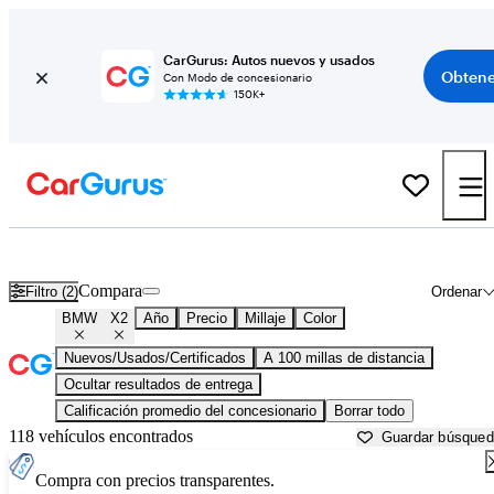
CarGurus: Autos nuevos y usados
Obtene
Con Modo de concesionario
150K+
BMW X2 usados en venta cerca de
Albany, GA
Compara
Filtro (2)
Ordenar
BMW
X2
Año
Precio
Millaje
Color
Nuevos/Usados/Certificados
A 100 millas de distancia
Ocultar resultados de entrega
Calificación promedio del concesionario
Borrar todo
118 vehículos encontrados
Guardar búsque
Compra con precios transparentes.