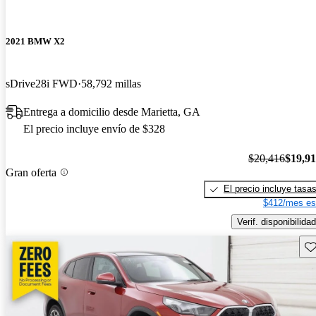
2021 BMW X2
sDrive28i FWD
58,792 millas
Entrega a domicilio desde Marietta, GA
El precio incluye envío de $328
$20,416
$19,9
Gran oferta
El precio incluye tasa
$412/mes es
Verif. disponibilidad
Gu