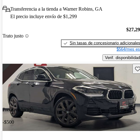
Transferencia a la tienda a Warner Robins, GA
El precio incluye envío de $1,299
$27,2
Trato justo
Sin tasas de concesionario adicionale
$564/mes es
Verif. disponibilidad
Gu
Precio reducido
-$500