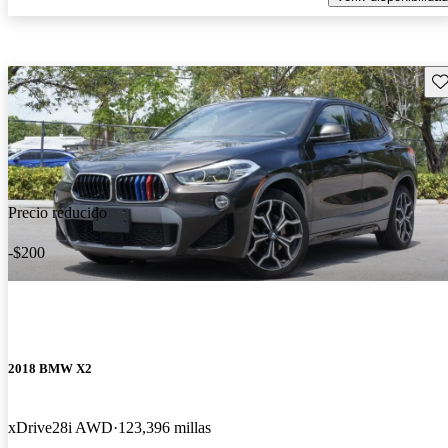
Gu
Precio reducido
-$200
2018 BMW X2
xDrive28i AWD
123,396 millas