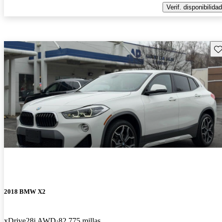
Verif. disponibilidad
Gu
2018 BMW X2
xDrive28i AWD
82,775 millas