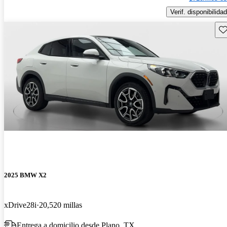
Verif. disponibilidad
Gu
2025 BMW X2
xDrive28i
20,520 millas
Entrega a domicilio desde Plano, TX