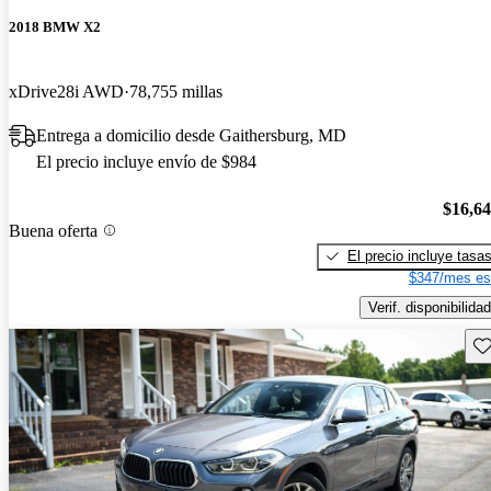
2018 BMW X2
xDrive28i AWD
78,755 millas
Entrega a domicilio desde Gaithersburg, MD
El precio incluye envío de $984
$16,6
Buena oferta
El precio incluye tasa
$347/mes es
Verif. disponibilidad
Gu