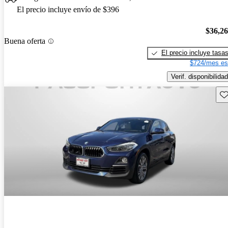
El precio incluye envío de $396
$36,2
Buena oferta
El precio incluye tasa
$724/mes es
Verif. disponibilidad
Gu