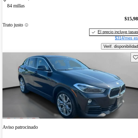
84 millas
$15,9
Trato justo
El precio incluye tasa
$314/mes es
Verif. disponibilidad
Gu
Aviso patrocinado