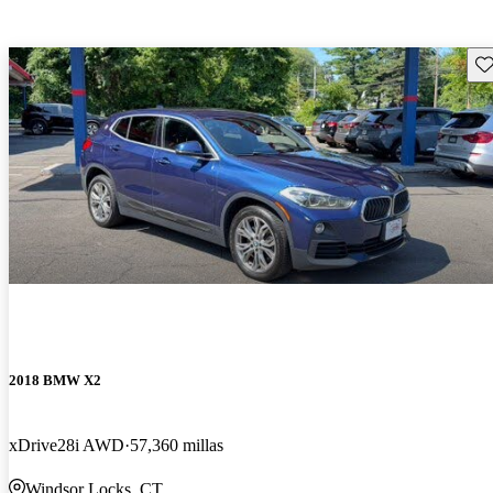
Gu
2018 BMW X2
xDrive28i AWD
57,360 millas
Windsor Locks, CT