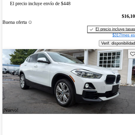
El precio incluye envío de $448
$16,1
Buena oferta
El precio incluye tasa
$317/mes es
Verif. disponibilidad
Gu
¡Nuevo!