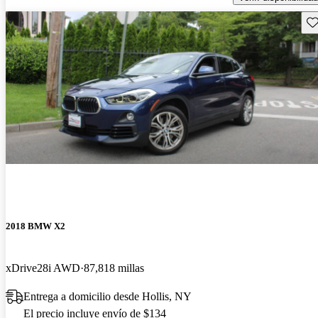
Gu
2018 BMW X2
xDrive28i AWD
87,818 millas
Entrega a domicilio desde Hollis, NY
El precio incluye envío de $134