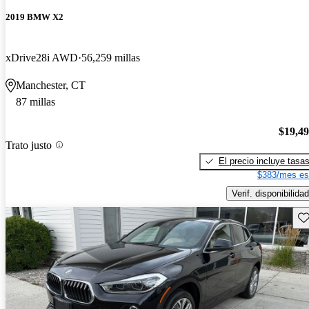
2019 BMW X2
xDrive28i AWD
56,259 millas
Manchester, CT
87 millas
$19,4
Trato justo
El precio incluye tasa
$383/mes es
Verif. disponibilidad
Gu