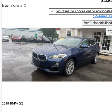
$13,9
Buena oferta
Sin tasas de concesionario adicionale
$274/mes es
Verif. disponibilidad
Gu
2018 BMW X2