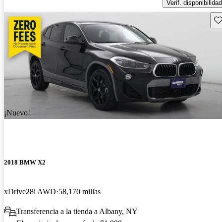
Verif. disponibilidad
Gu
¡Nuevo!
2018 BMW X2
xDrive28i AWD
58,170 millas
Transferencia a la tienda a Albany, NY