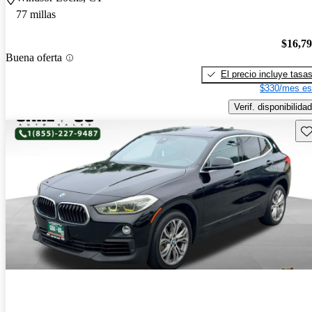
77 millas
$16,7
Buena oferta
El precio incluye tasa
$330/mes es
Verif. disponibilidad
Gu