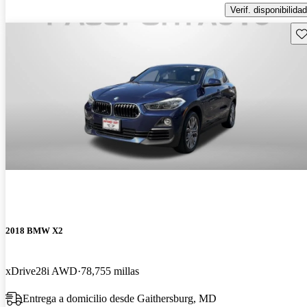
Verif. disponibilidad
Gu
2018 BMW X2
xDrive28i AWD
78,755 millas
Entrega a domicilio desde Gaithersburg, MD