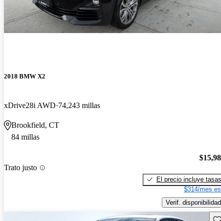
2018 BMW X2
xDrive28i AWD
74,243 millas
Brookfield, CT
84 millas
$15,9
Trato justo
El precio incluye tasa
$314/mes es
Verif. disponibilidad
Gu