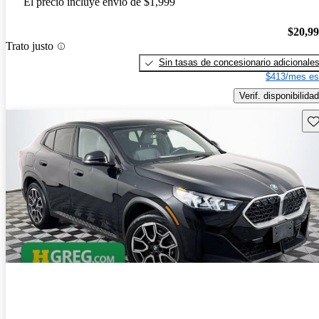
El precio incluye envío de $1,999
$20,9
Trato justo
Sin tasas de concesionario adicionale
$413/mes es
Verif. disponibilidad
Gu