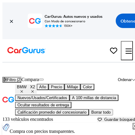
CarGurus: Autos nuevos y usados
Obtene
Con Modo de concesionario
150K+
BMW X2 usados en venta cerca de
Albany, NY
Compara
Filtro (2)
Ordenar
BMW
X2
Año
Precio
Millaje
Color
Nuevos/Usados/Certificados
A 100 millas de distancia
Ocultar resultados de entrega
Calificación promedio del concesionario
Borrar todo
133 vehículos encontrados
Guardar búsque
Compra con precios transparentes.