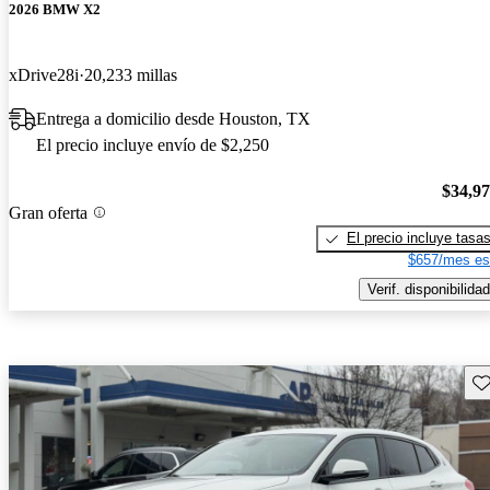
2026 BMW X2
xDrive28i
20,233 millas
Entrega a domicilio desde Houston, TX
El precio incluye envío de $2,250
$34,9
Gran oferta
El precio incluye tasa
$657/mes es
Verif. disponibilidad
Gu