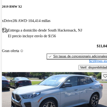
2019 BMW X2
xDrive28i AWD
104,414 millas
Entrega a domicilio desde South Hackensack, NJ
El precio incluye envío de $156
$11,0
Gran oferta
Sin tasas de concesionario adicionale
$218/mes es
Verif. disponibilidad
Gu