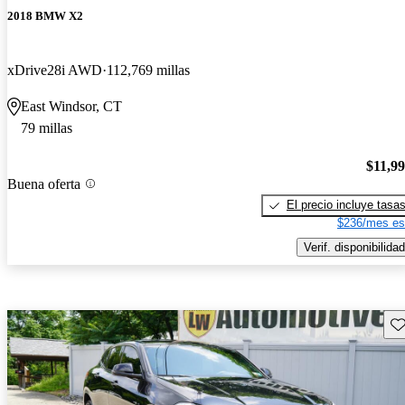
2018 BMW X2
xDrive28i AWD
112,769 millas
East Windsor, CT
79 millas
$11,9
Buena oferta
El precio incluye tasa
$236/mes es
Verif. disponibilidad
Gu