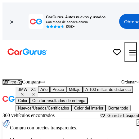
CarGurus: Autos nuevos y usados
Obtene
Con Modo de concesionario
150K+
BMW X1 usados en venta cerca de
Augusta, GA
Compara
Filtro (2)
Ordenar
BMW
X1
Año
Precio
Millaje
A 100 millas de distancia
Color
Ocultar resultados de entrega
Nuevos/Usados/Certificados
Color del interior
Borrar todo
360 vehículos encontrados
Guardar búsque
Compra con precios transparentes.