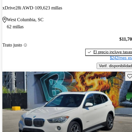
xDrive28i AWD
109,623 millas
West Columbia, SC
62 millas
$11,7
Trato justo
El precio incluye tasa
$242/mes es
Verif. disponibilidad
Gu