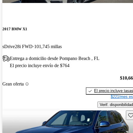
2017 BMW X1
sDrive28i FWD
101,745 millas
Entrega a domicilio desde Pompano Beach , FL
El precio incluye envío de $764
$10,6
Gran oferta
El precio incluye tasa
$221/mes es
Verif. disponibilidad
Gu