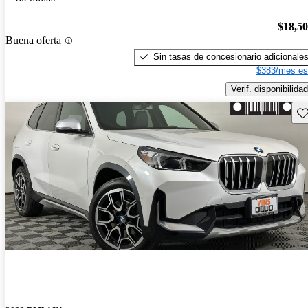
$18,5
Buena oferta
Sin tasas de concesionario adicionale
$383/mes es
Verif. disponibilidad
Gu