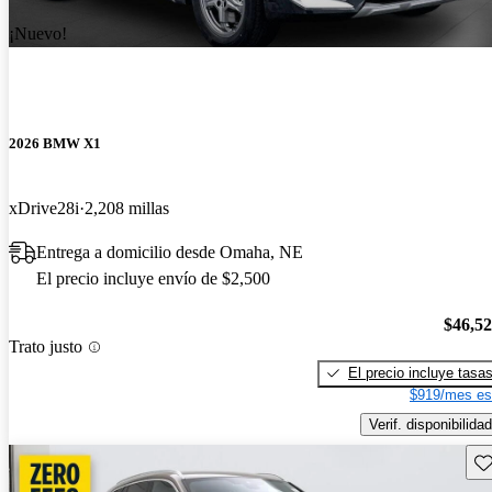
¡Nuevo!
2026 BMW X1
xDrive28i
2,208 millas
Entrega a domicilio desde Omaha, NE
El precio incluye envío de $2,500
$46,5
Trato justo
El precio incluye tasa
$919/mes es
Verif. disponibilidad
Gu