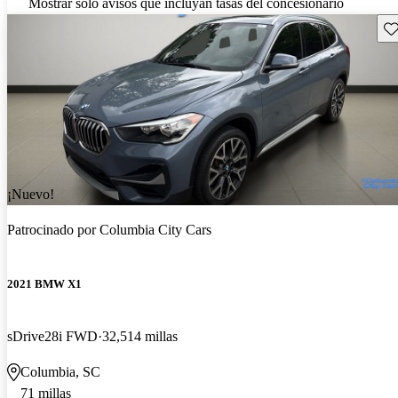
Mostrar solo avisos que incluyan tasas del concesionario
Gu
¡Nuevo!
Patrocinado por
Columbia City Cars
2021 BMW X1
sDrive28i FWD
32,514 millas
Columbia, SC
71 millas