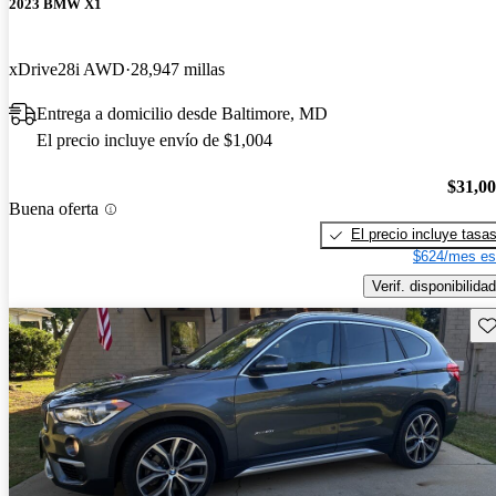
2023 BMW X1
xDrive28i AWD
28,947 millas
Entrega a domicilio desde Baltimore, MD
El precio incluye envío de $1,004
$31,0
Buena oferta
El precio incluye tasa
$624/mes es
Verif. disponibilidad
Gu