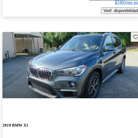
$740/mes es
Verif. disponibilidad
Gu
2019 BMW X1