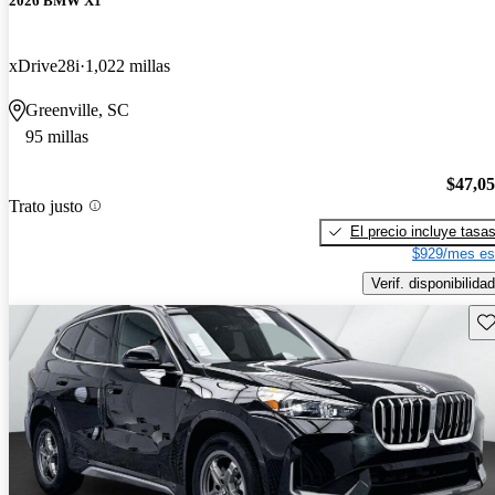
2026 BMW X1
xDrive28i
1,022 millas
Greenville, SC
95 millas
$47,0
Trato justo
El precio incluye tasa
$929/mes es
Verif. disponibilidad
Gu