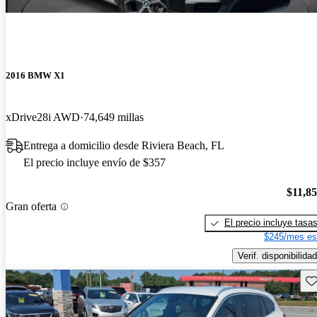
2016 BMW X1
xDrive28i AWD
74,649 millas
Entrega a domicilio desde Riviera Beach, FL
El precio incluye envío de $357
$11,8
Gran oferta
El precio incluye tasa
$245/mes es
Verif. disponibilidad
Gu