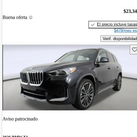
$23,3
Buena oferta
El precio incluye tasa
$479/mes es
Verif. disponibilidad
Gu
Aviso patrocinado