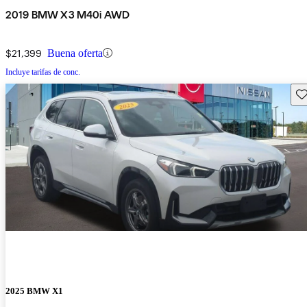
2019 BMW X3 M40i AWD
$21,399
Buena oferta
Incluye tarifas de conc.
Gu
2025 BMW X1