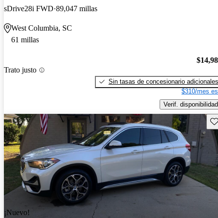
sDrive28i FWD
89,047 millas
West Columbia, SC
61 millas
$14,9
Trato justo
Sin tasas de concesionario adicionale
$310/mes es
Verif. disponibilidad
Gu
¡Nuevo!