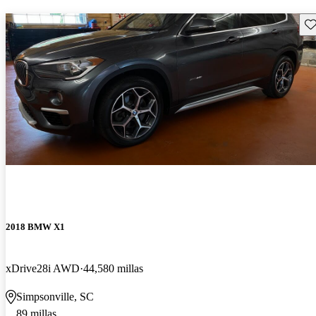
Gu
2018 BMW X1
xDrive28i AWD
44,580 millas
Simpsonville, SC
89 millas