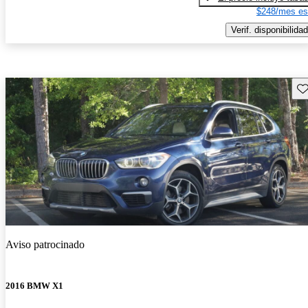
$248/mes es
Verif. disponibilidad
Gu
Aviso patrocinado
2016 BMW X1