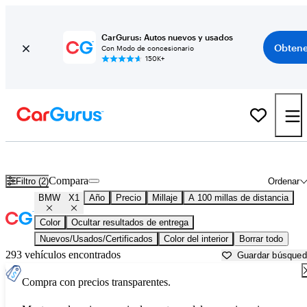
CarGurus: Autos nuevos y usados
Obtene
Con Modo de concesionario
150K+
BMW X1 usados en venta cerca de
Auburn, CA
Compara
Filtro (2)
Ordenar
BMW
X1
Año
Precio
Millaje
A 100 millas de distancia
Color
Ocultar resultados de entrega
Nuevos/Usados/Certificados
Color del interior
Borrar todo
293 vehículos encontrados
Guardar búsque
Compra con precios transparentes.