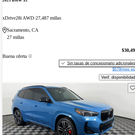
2023 BMW X1
xDrive28i AWD
27,487 millas
Sacramento, CA
27 millas
$30,4
Buena oferta
Sin tasas de concesionario adicionale
$579/mes es
Verif. disponibilidad
Gu