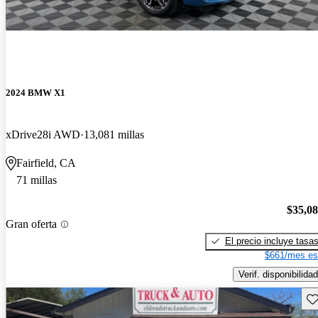
2024 BMW X1
xDrive28i AWD
13,081 millas
Fairfield, CA
71 millas
$35,0
Gran oferta
El precio incluye tasa
$661/mes es
Verif. disponibilidad
Gu