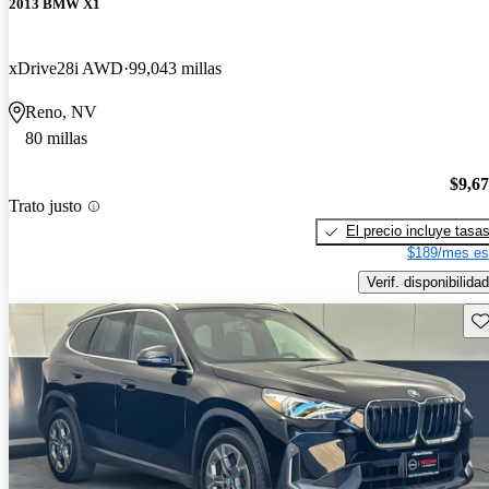
2013 BMW X1
xDrive28i AWD
99,043 millas
Reno, NV
80 millas
$9,6
Trato justo
El precio incluye tasa
$189/mes es
Verif. disponibilidad
Gu