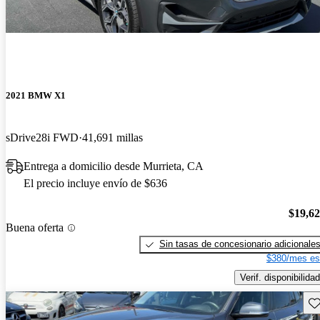
2021 BMW X1
sDrive28i FWD
41,691 millas
Entrega a domicilio desde Murrieta, CA
El precio incluye envío de $636
$19,6
Buena oferta
Sin tasas de concesionario adicionale
$380/mes es
Verif. disponibilidad
Gu