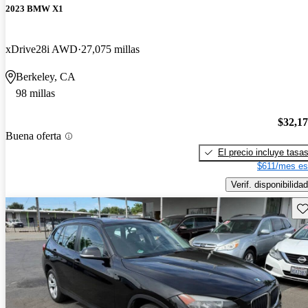
2023 BMW X1
xDrive28i AWD
27,075 millas
Berkeley, CA
98 millas
$32,1
Buena oferta
El precio incluye tasa
$611/mes es
Verif. disponibilidad
Gu