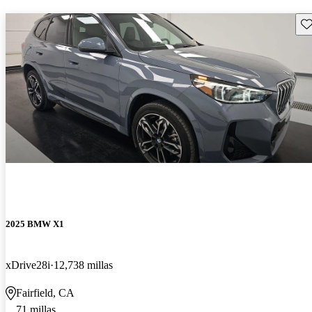
Gu
2025 BMW X1
xDrive28i
12,738 millas
Fairfield, CA
71 millas