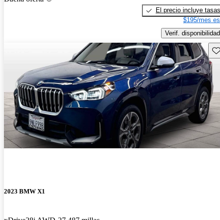
El precio incluye tasa
$195/mes es
Verif. disponibilidad
Gu
2023 BMW X1