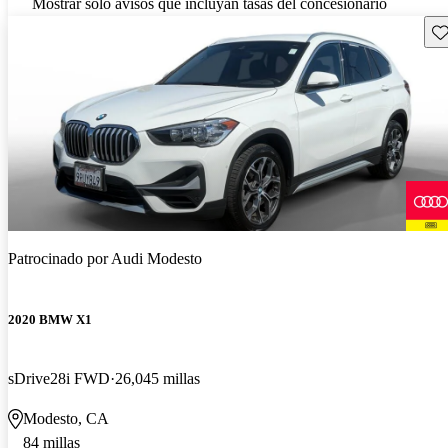
Mostrar solo avisos que incluyan tasas del concesionario
Gu
Patrocinado por
Audi Modesto
2020 BMW X1
sDrive28i FWD
26,045 millas
Modesto, CA
84 millas