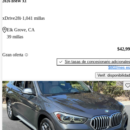
2026 BMW X1
xDrive28i
1,041 millas
Elk Grove, CA
39 millas
$42,9
Gran oferta
Sin tasas de concesionario adicionale
$802/mes es
Verif. disponibilidad
Gu