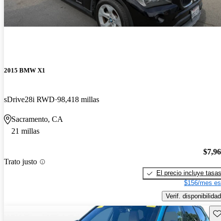
2015 BMW X1
sDrive28i RWD
98,418 millas
Sacramento, CA
21 millas
$7,9
Trato justo
El precio incluye tasa
$156/mes es
Verif. disponibilidad
Gu