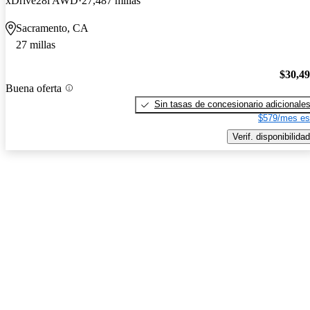
xDrive28i AWD
27,487 millas
Sacramento, CA
27 millas
$30,4
Buena oferta
Sin tasas de concesionario adicionale
$579/mes es
Verif. disponibilidad