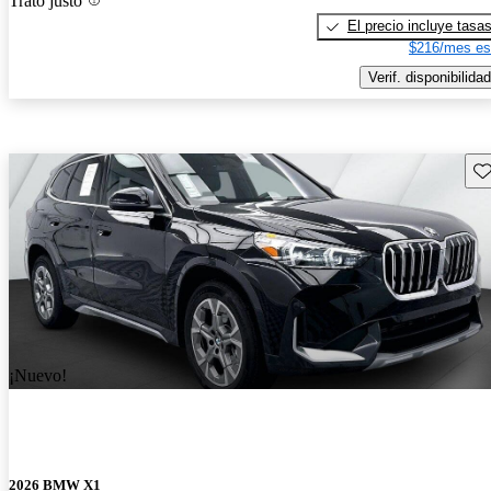
Trato justo
El precio incluye tasa
$216/mes es
Verif. disponibilidad
Gu
¡Nuevo!
2026 BMW X1