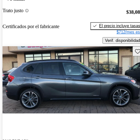
Trato justo
$38,0
El precio incluye tasa
Certificados por el fabricante
$712/mes es
Verif. disponibilidad
Gu