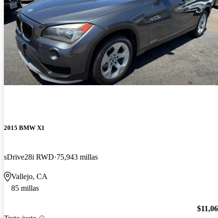
2015 BMW X1
sDrive28i RWD
75,943 millas
Vallejo, CA
85 millas
$11,0