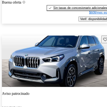
Buena oferta
Sin tasas de concesionario adicionale
$608/mes es
Verif. disponibilidad
Gu
Aviso patrocinado