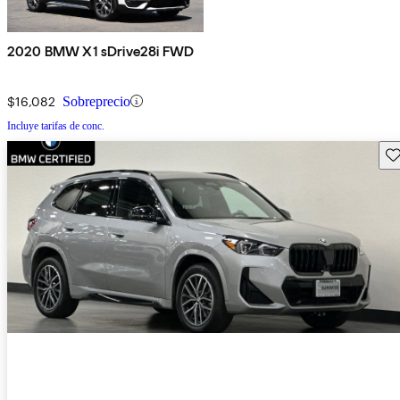
2020 BMW X1 sDrive28i FWD
$16,082
Sobreprecio
Incluye tarifas de conc.
Gu