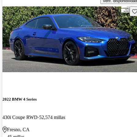
Verif. disponibilidad
Gu
2022 BMW 4 Series
430i Coupe RWD
52,574 millas
Fresno, CA
45 millas