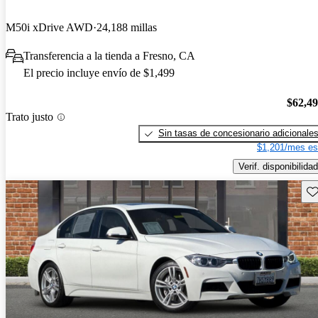
M50i xDrive AWD
24,188 millas
Transferencia a la tienda a Fresno, CA
El precio incluye envío de $1,499
$62,4
Trato justo
Sin tasas de concesionario adicionale
$1,201/mes es
Verif. disponibilidad
Gu