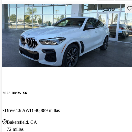
Gu
2023 BMW X6
xDrive40i AWD
40,889 millas
Bakersfield, CA
72 millas