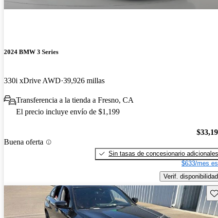
2024 BMW 3 Series
330i xDrive AWD
39,926 millas
Transferencia a la tienda a Fresno, CA
El precio incluye envío de $1,199
$33,1
Buena oferta
Sin tasas de concesionario adicionale
$633/mes es
Verif. disponibilidad
Gu