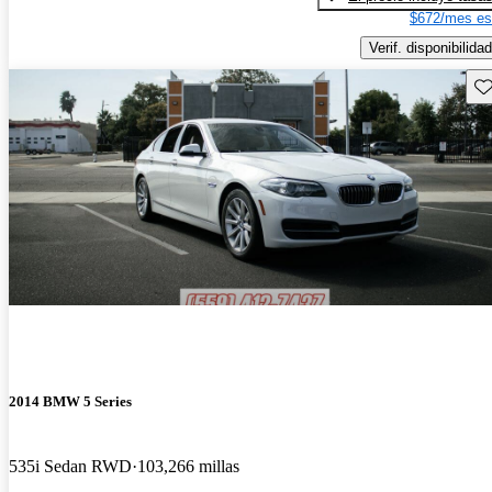
$672/mes es
Verif. disponibilidad
Gu
2014 BMW 5 Series
535i Sedan RWD
103,266 millas