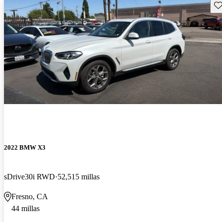
Gu
2022 BMW X3
sDrive30i RWD
52,515 millas
Fresno, CA
44 millas