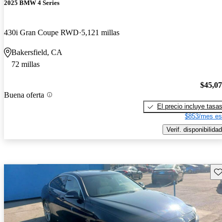
2025 BMW 4 Series
430i Gran Coupe RWD
5,121 millas
Bakersfield, CA
72 millas
$45,0
Buena oferta
El precio incluye tasa
$853/mes es
Verif. disponibilidad
Gu