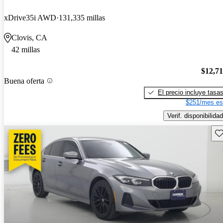
xDrive35i AWD
131,335 millas
Clovis, CA
42 millas
$12,7
Buena oferta
El precio incluye tasa
$251/mes es
Verif. disponibilidad
Gu