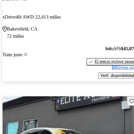
xDrive40i AWD
22,413 millas
Bakersfield, CA
72 millas
$46,575
$45,0
Trato justo
El precio incluye tasa
$881/mes es
Verif. disponibilidad
Gu