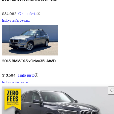
$34,082
Gran oferta
Incluye tarifas de conc.
2015 BMW X5 xDrive35i AWD
$13,584
Trato justo
Incluye tarifas de conc.
Gu