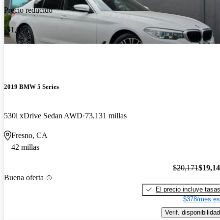
Precio reducido
-$1,026
2019 BMW 5 Series
530i xDrive Sedan AWD
73,131 millas
Fresno, CA
42 millas
$20,171
$19,1
Buena oferta
El precio incluye tasa
$378/mes es
Verif. disponibilidad