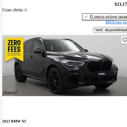
$23,1
Gran oferta
El precio incluye tasa
$453/mes es
Verif. disponibilidad
Gu
¡Nuevo!
2023 BMW X5