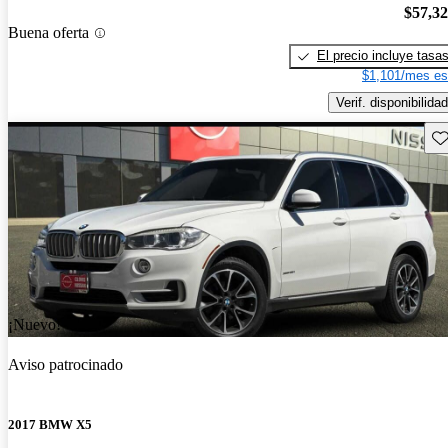
$57,3
Buena oferta
El precio incluye tasa
$1,101/mes es
Verif. disponibilidad
Gu
¡Nuevo!
Aviso patrocinado
2017 BMW X5