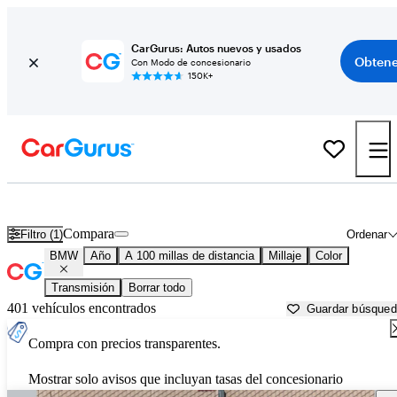
CarGurus: Autos nuevos y usados
Obtene
Con Modo de concesionario
150K+
Autos BMW usados en venta cerca de
Visalia, CA
Compara
Filtro (1)
Ordenar
BMW
Año
A 100 millas de distancia
Millaje
Color
Transmisión
Borrar todo
401 vehículos encontrados
Guardar búsque
Compra con precios transparentes.
Mostrar solo avisos que incluyan tasas del concesionario