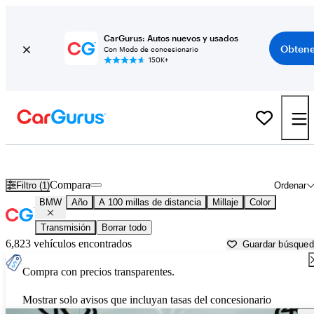
CarGurus: Autos nuevos y usados
Obtene
Con Modo de concesionario
150K+
Autos BMW usados en venta cerca de
San Angelo, TX
Compara
Filtro (1)
Ordenar
BMW
Año
A 100 millas de distancia
Millaje
Color
Transmisión
Borrar todo
6,823 vehículos encontrados
Guardar búsque
Compra con precios transparentes.
Mostrar solo avisos que incluyan tasas del concesionario