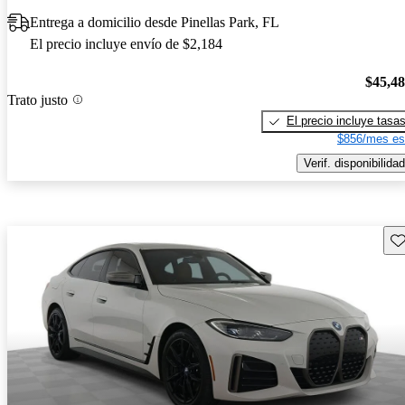
Entrega a domicilio desde Pinellas Park, FL
El precio incluye envío de $2,184
$45,4
Trato justo
El precio incluye tasa
$856/mes es
Verif. disponibilidad
Gu