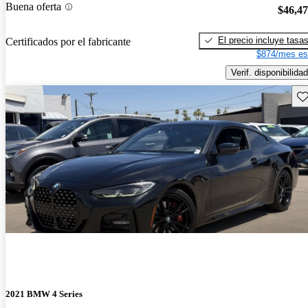
Buena oferta
$46,4
El precio incluye tasa
Certificados por el fabricante
$874/mes es
Verif. disponibilidad
Gu
2021 BMW 4 Series