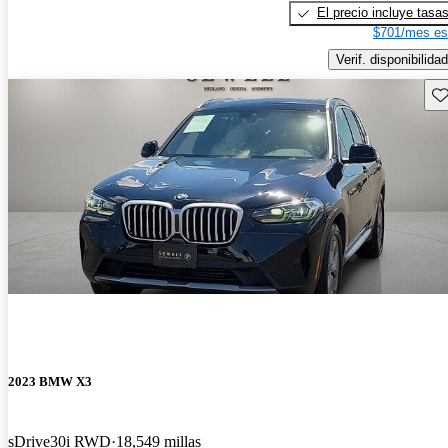
El precio incluye tasa
$701/mes es
Verif. disponibilidad
Gu
2023 BMW X3
sDrive30i RWD
18,549 millas