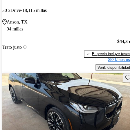
30 xDrive
18,115 millas
Anson, TX
94 millas
$44,3
Trato justo
El precio incluye tasa
$821/mes es
Verif. disponibilidad
Gu