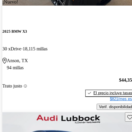
¡Nuevo!
2025 BMW X3
30 xDrive
18,115 millas
Anson, TX
94 millas
$44,3
Trato justo
El precio incluye tasa
$821/mes es
Verif. disponibilidad
Gu