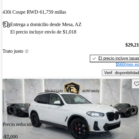
430i Coupe RWD
61,759 millas
Entrega a domicilio desde Mesa, AZ
El precio incluye envío de $1,018
$29,2
Trato justo
El precio incluye tasa
$560/mes es
Verif. disponibilidad
Gu
Precio reducido
-$7,000