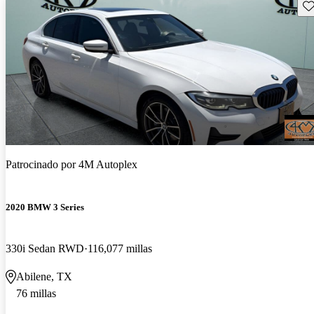
Gu
Patrocinado por
4M Autoplex
2020 BMW 3 Series
330i Sedan RWD
116,077 millas
Abilene, TX
76 millas