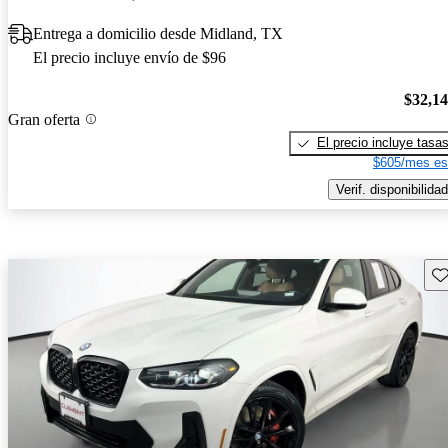
Entrega a domicilio desde Midland, TX
El precio incluye envío de $96
$32,1
Gran oferta
El precio incluye tasa
$605/mes es
Verif. disponibilidad
Gu