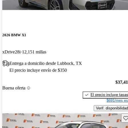
2026 BMW X1
xDrive28i
12,151 millas
Entrega a domicilio desde Lubbock, TX
El precio incluye envío de $350
$37,4
Buena oferta
El precio incluye tasa
$691/mes es
Verif. disponibilidad
Gu