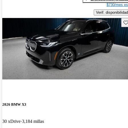
$730/mes es
Verif. disponibilidad
Gu
2026 BMW X3
30 xDrive
3,184 millas