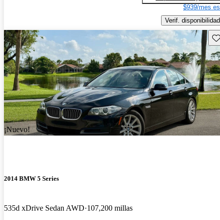
$939/mes es
Verif. disponibilidad
Gu
¡Nuevo!
2014 BMW 5 Series
535d xDrive Sedan AWD
107,200 millas