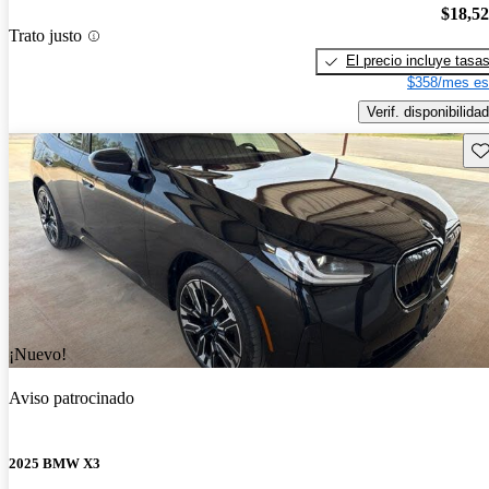
$18,5
Trato justo
El precio incluye tasa
$358/mes es
Verif. disponibilidad
Gu
¡Nuevo!
Aviso patrocinado
2025 BMW X3