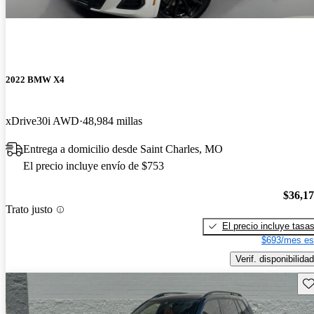
2022 BMW X4
xDrive30i AWD
48,984 millas
Entrega a domicilio desde Saint Charles, MO
El precio incluye envío de $753
$36,1
Trato justo
El precio incluye tasa
$693/mes es
Verif. disponibilidad
Gu