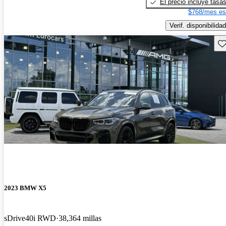
El precio incluye tasa
$768/mes es
Verif. disponibilidad
Gu
2023 BMW X5
sDrive40i RWD
38,364 millas