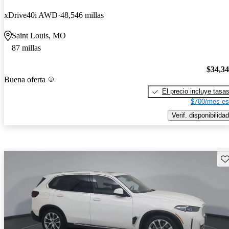
xDrive40i AWD
48,546 millas
Saint Louis, MO
87 millas
$34,3
Buena oferta
El precio incluye tasa
$700/mes es
Verif. disponibilidad
Gu