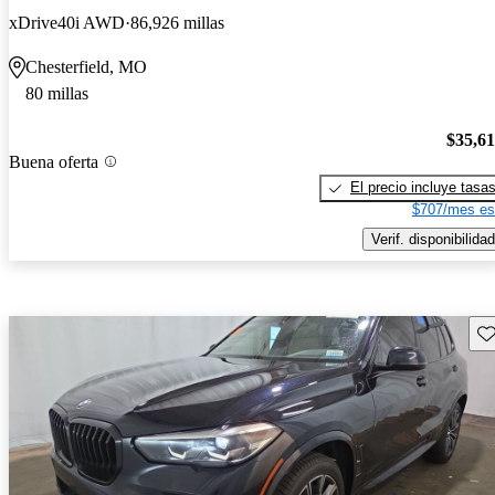
xDrive40i AWD
86,926 millas
Chesterfield, MO
80 millas
$35,6
Buena oferta
El precio incluye tasa
$707/mes es
Verif. disponibilidad
Gu