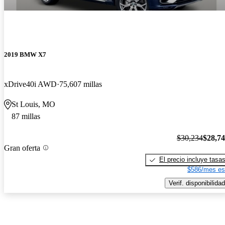
2019 BMW X7
xDrive40i AWD
75,607 millas
St Louis, MO
87 millas
$30,234
$28,7
Gran oferta
El precio incluye tasa
$586/mes es
Verif. disponibilidad