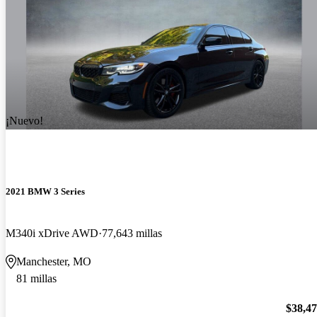
¡Nuevo!
2021 BMW 3 Series
M340i xDrive AWD
77,643 millas
Manchester, MO
81 millas
$38,4