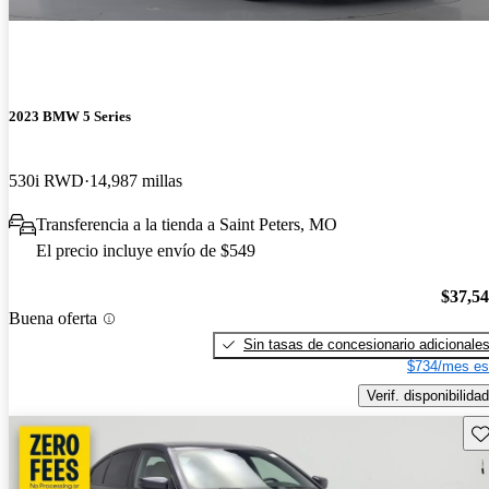
2023 BMW 5 Series
530i RWD
14,987 millas
Transferencia a la tienda a Saint Peters, MO
El precio incluye envío de $549
$37,5
Buena oferta
Sin tasas de concesionario adicionale
$734/mes es
Verif. disponibilidad
Gu