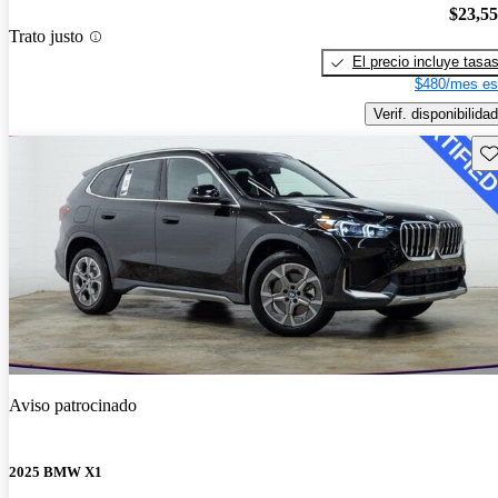
$23,5
Trato justo
El precio incluye tasa
$480/mes es
Verif. disponibilidad
Gu
Aviso patrocinado
2025 BMW X1