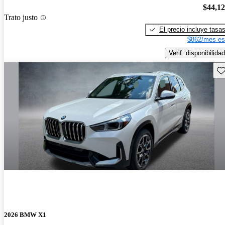
$44,1
Trato justo
El precio incluye tasa
$862/mes es
Verif. disponibilidad
Gu
2026 BMW X1