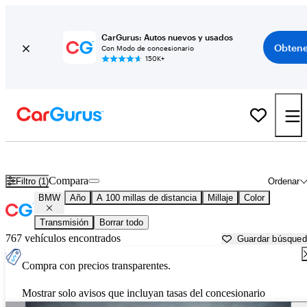
CarGurus: Autos nuevos y usados
Obtene
Con Modo de concesionario
150K+
Autos BMW usados en venta cerca de
Rolla, MO
Compara
Filtro (1)
Ordenar
BMW
Año
A 100 millas de distancia
Millaje
Color
Transmisión
Borrar todo
767 vehículos encontrados
Guardar búsque
Compra con precios transparentes.
Mostrar solo avisos que incluyan tasas del concesionario