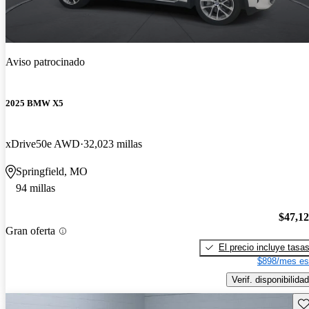
Aviso patrocinado
2025 BMW X5
xDrive50e AWD
32,023 millas
Springfield, MO
94 millas
$47,1
Gran oferta
El precio incluye tasa
$898/mes es
Verif. disponibilidad
Gu