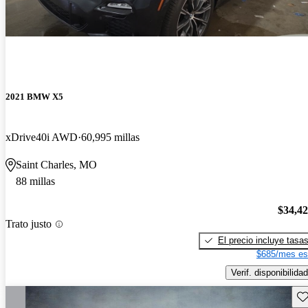
2021 BMW X5
xDrive40i AWD
60,995 millas
Saint Charles, MO
88 millas
$34,4
Trato justo
El precio incluye tasa
$685/mes es
Verif. disponibilidad
Gu