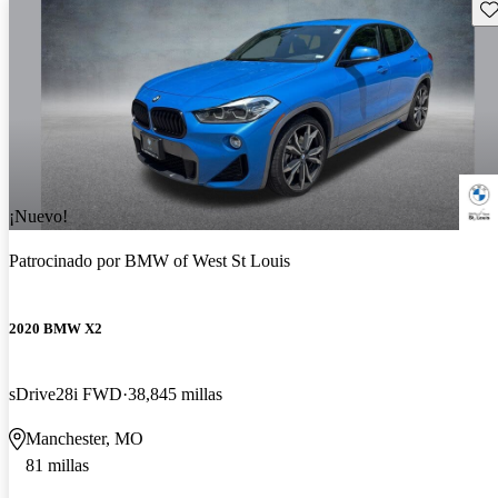
Gu
¡Nuevo!
Patrocinado por
BMW of West St Louis
2020 BMW X2
sDrive28i FWD
38,845 millas
Manchester, MO
81 millas