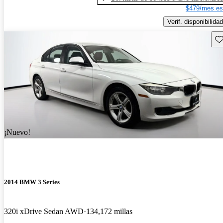
$479/mes es
Verif. disponibilidad
Gu
¡Nuevo!
2014 BMW 3 Series
320i xDrive Sedan AWD
134,172 millas