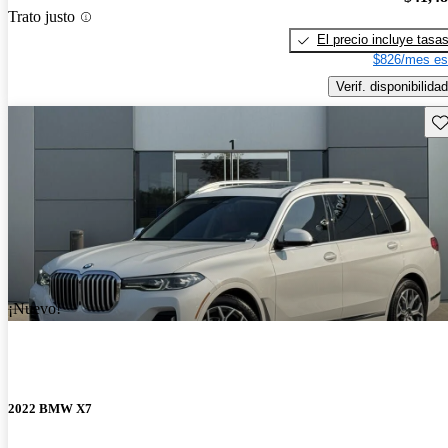
Trato justo
El precio incluye tasa
$826/mes es
Verif. disponibilidad
Gu
¡Nuevo!
2022 BMW X7