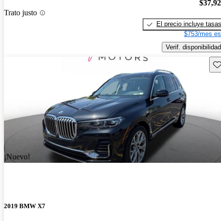
$37,9
Trato justo
El precio incluye tasa
$753/mes es
Verif. disponibilidad
Gu
¡Nuevo!
2019 BMW X7