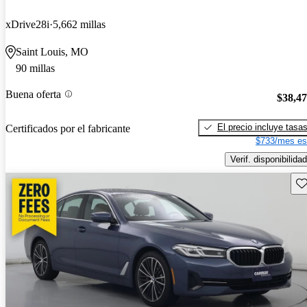
xDrive28i
5,662 millas
Saint Louis, MO
90 millas
Buena oferta
$38,4
El precio incluye tasa
Certificados por el fabricante
$733/mes es
Verif. disponibilidad
Gu