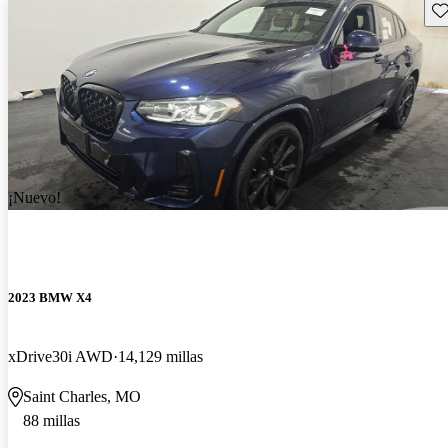
Gu
¡Nuevo!
2023 BMW X4
xDrive30i AWD
14,129 millas
Saint Charles, MO
88 millas