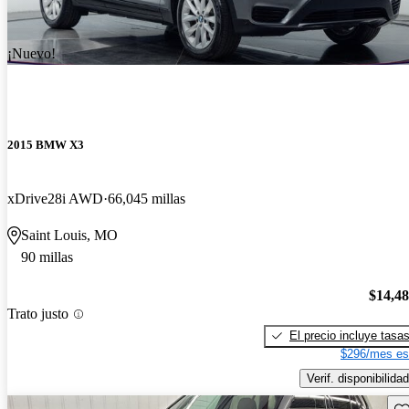
¡Nuevo!
2015 BMW X3
xDrive28i AWD
66,045 millas
Saint Louis, MO
90 millas
$14,4
Trato justo
El precio incluye tasa
$296/mes es
Verif. disponibilidad
Gu