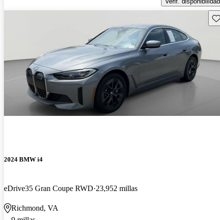
Verif. disponibilidad
Gu
2024 BMW i4
eDrive35 Gran Coupe RWD
23,952 millas
Richmond, VA
9 millas