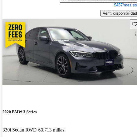
$457/mes es
Verif. disponibilidad
Gu
2020 BMW 3 Series
330i Sedan RWD
60,713 millas