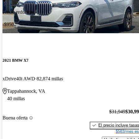
Precio reducido
-$950
2021 BMW X7
xDrive40i AWD
82,874 millas
Tappahannock, VA
40 millas
$31,949
$30,9
Buena oferta
El precio incluye tasa
$583/mes es