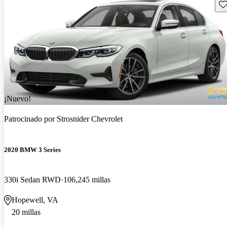
Gu
¡Nuevo!
Patrocinado por
Strosnider Chevrolet
2020 BMW 3 Series
330i Sedan RWD
106,245 millas
Hopewell, VA
20 millas