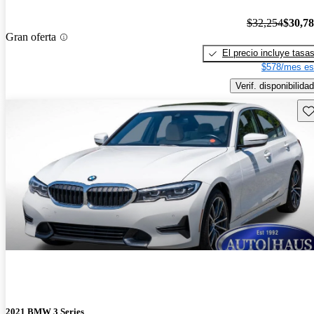
$32,254
$30,7
Gran oferta
El precio incluye tasa
$578/mes es
Verif. disponibilidad
Gu
2021 BMW 3 Series