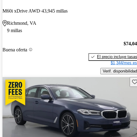
M60i xDrive AWD
43,945 millas
Richmond, VA
9 millas
$74,0
Buena oferta
El precio incluye tasa
$1,344/mes es
Verif. disponibilidad
Gu