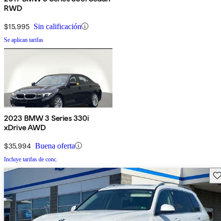
RWD
$15,995
Sin calificación
Se aplican tarifas
2023 BMW 3 Series 330i
xDrive AWD
$35,994
Buena oferta
Incluye tarifas de conc.
Gu