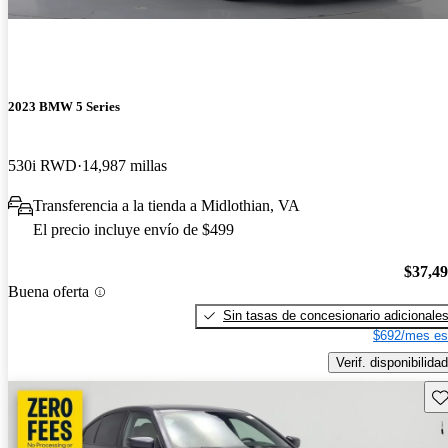
2023 BMW 5 Series
530i RWD
14,987 millas
Transferencia a la tienda a Midlothian, VA
El precio incluye envío de $499
$37,4
Buena oferta
Sin tasas de concesionario adicionale
$692/mes es
Verif. disponibilidad
Gu