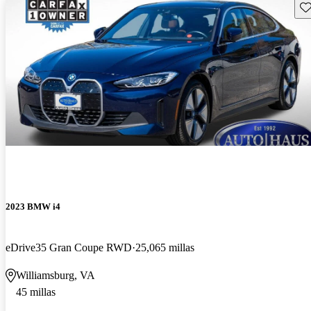
Gu
2023 BMW i4
eDrive35 Gran Coupe RWD
25,065 millas
Williamsburg, VA
45 millas