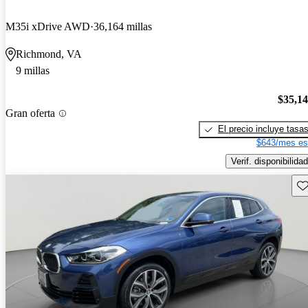
M35i xDrive AWD
36,164 millas
Richmond, VA
9 millas
$35,1
Gran oferta
El precio incluye tasa
$643/mes es
Verif. disponibilidad
Gu