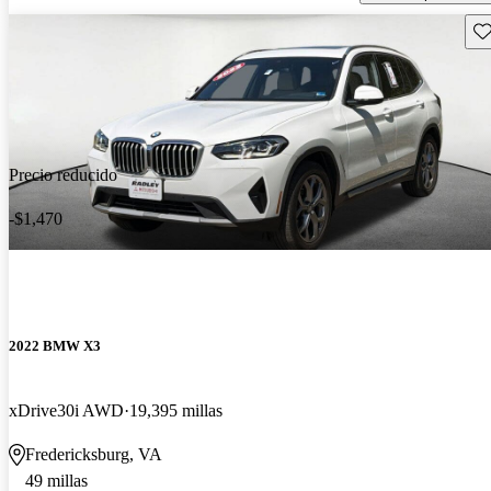
Gu
Precio reducido
-$1,470
2022 BMW X3
xDrive30i AWD
19,395 millas
Fredericksburg, VA
49 millas