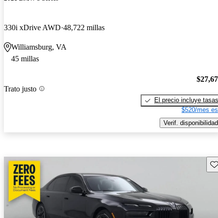
330i xDrive AWD
48,722 millas
Williamsburg, VA
45 millas
$27,6
Trato justo
El precio incluye tasa
$520/mes es
Verif. disponibilidad
Gu