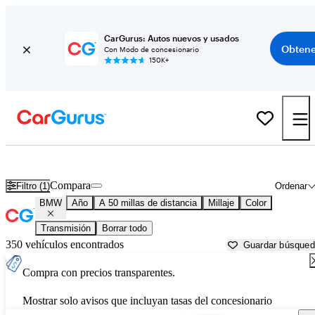
CarGurus: Autos nuevos y usados
Obtene
Con Modo de concesionario
150K+
Autos BMW usados en venta cerca de
Richmond, VA
Compara
Filtro (1)
Ordenar
BMW
Año
A 50 millas de distancia
Millaje
Color
Transmisión
Borrar todo
350 vehículos encontrados
Guardar búsque
Compra con precios transparentes.
Mostrar solo avisos que incluyan tasas del concesionario