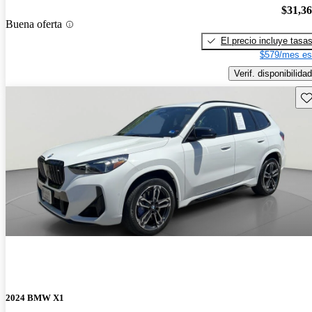
$31,3
Buena oferta
El precio incluye tasa
$579/mes es
Verif. disponibilidad
Gu
2024 BMW X1