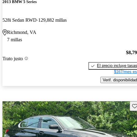
2013 BMW 5 Series
528i Sedan RWD
129,882 millas
Richmond, VA
7 millas
$8,7
Trato justo
El precio incluye tasa
$167/mes es
Verif. disponibilidad
Gu