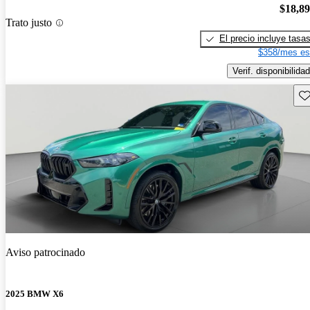
$18,8
Trato justo
El precio incluye tasa
$358/mes es
Verif. disponibilidad
Gu
Aviso patrocinado
2025 BMW X6