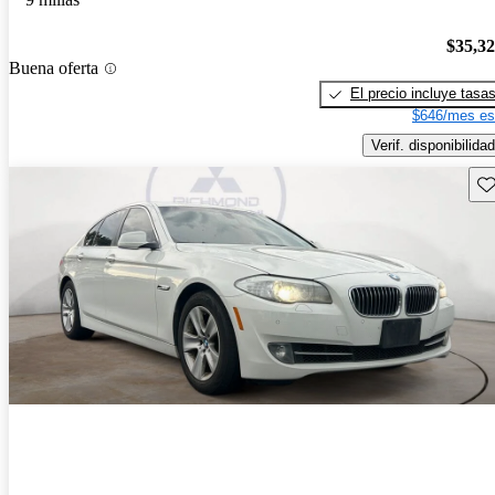
$35,3
Buena oferta
El precio incluye tasa
$646/mes es
Verif. disponibilidad
Gu