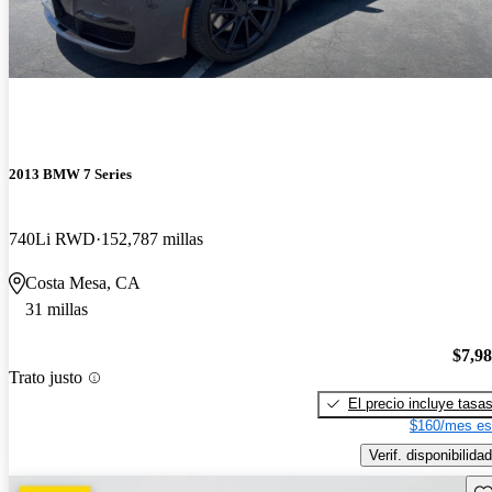
2013 BMW 7 Series
740Li RWD
152,787 millas
Costa Mesa, CA
31 millas
$7,9
Trato justo
El precio incluye tasa
$160/mes es
Verif. disponibilidad
Gu