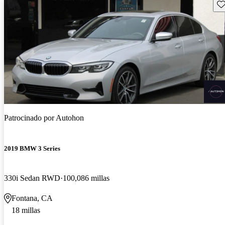
Gu
Patrocinado por
Autohon
2019 BMW 3 Series
330i Sedan RWD
100,086 millas
Fontana, CA
18 millas