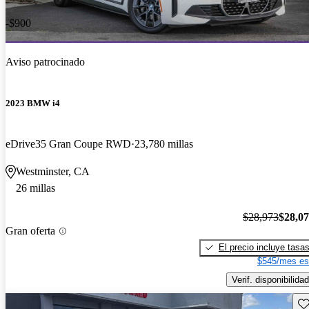
-$900
Aviso patrocinado
2023 BMW i4
eDrive35 Gran Coupe RWD
23,780 millas
Westminster, CA
26 millas
$28,973
$28,0
Gran oferta
El precio incluye tasa
$545/mes es
Verif. disponibilidad
Gu