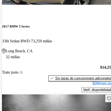
¡Nuevo!
2017 BMW 3 Series
330i Sedan RWD
73,259 millas
Long Beach, CA
32 millas
$14,2
Trato justo
Sin tasas de concesionario adicionale
$284/mes es
Verif. disponibilidad
Gu