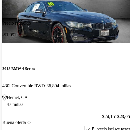
Precio reducido
-$1,097
2018 BMW 4 Series
430i Convertible RWD
36,894 millas
Hemet, CA
47 millas
$24,151
$23,0
Buena oferta
El precio incluye tasa