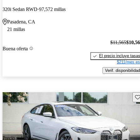
320i Sedan RWD
97,572 millas
Pasadena, CA
21 millas
$11,565
$10,5
Buena oferta
El precio incluye tasa
$211/mes es
Verif. disponibilidad
Gu
Precio reducido