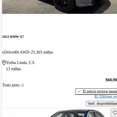
2025 BMW X7
xDrive40i AWD
25,365 millas
Yorba Linda, CA
13 millas
$68,9
Trato justo
El precio incluye tasa
$1,316/mes es
Verif. disponibilidad
Gu