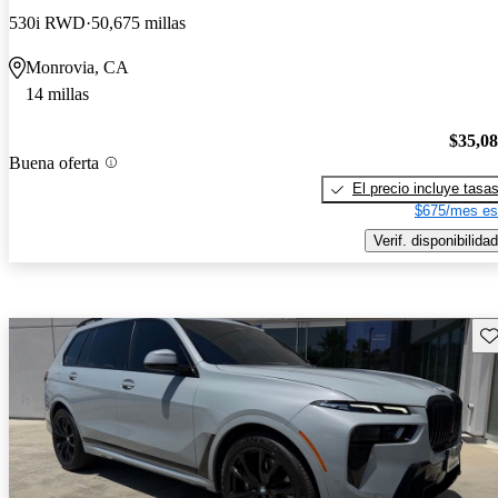
530i RWD
50,675 millas
Monrovia, CA
14 millas
$35,0
Buena oferta
El precio incluye tasa
$675/mes es
Verif. disponibilidad
Gu