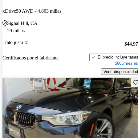
xDrive50 AWD
44,863 millas
Signal Hill, CA
29 millas
Trato justo
$44,9
El precio incluye tasa
Certificados por el fabricante
$865/mes es
Verif. disponibilidad
Gu