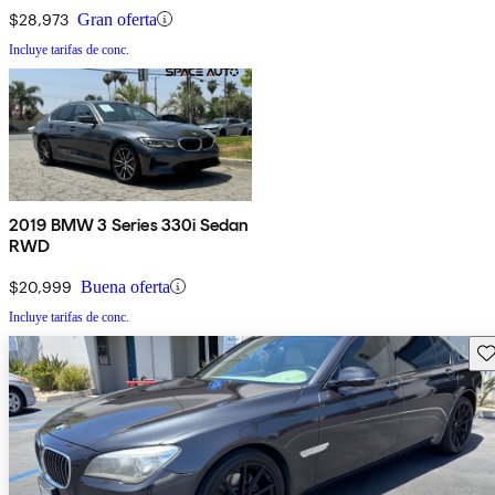
$28,973
Gran oferta
Incluye tarifas de conc.
2019 BMW 3 Series 330i Sedan
RWD
$20,999
Buena oferta
Incluye tarifas de conc.
Gu