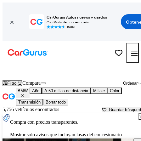
CarGurus: Autos nuevos y usados
Obtene
Con Modo de concesionario
150K+
Autos BMW usados en venta cerca de
Pomona, CA
Compara
Filtro (1)
Ordenar
BMW
Año
A 50 millas de distancia
Millaje
Color
Transmisión
Borrar todo
5,756 vehículos encontrados
Guardar búsque
Compra con precios transparentes.
Mostrar solo avisos que incluyan tasas del concesionario