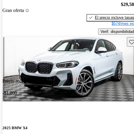
$29,5
Gran oferta
El precio incluye tasa
$574/mes es
Verif. disponibilidad
Gu
Precio reducido
-$1,000
2025 BMW X4