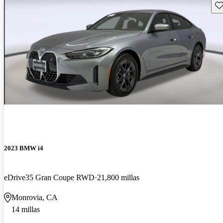
Gu
2023 BMW i4
eDrive35 Gran Coupe RWD
21,800 millas
Monrovia, CA
14 millas