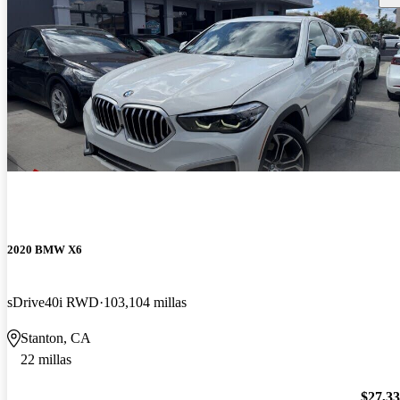
2020 BMW X6
sDrive40i RWD
103,104 millas
Stanton, CA
22 millas
$27,3