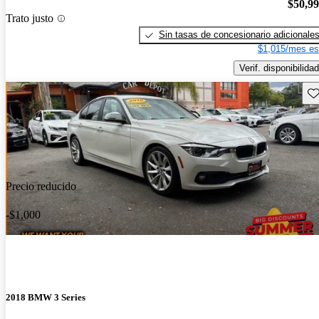
$50,9
Trato justo
Sin tasas de concesionario adicionale
$1,015/mes es
Verif. disponibilidad
Gu
Precio reducido
-$1,000
2018 BMW 3 Series