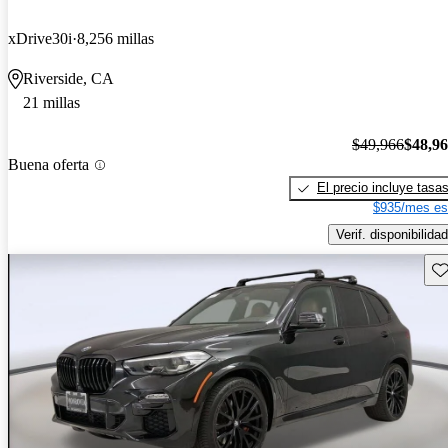
xDrive30i
8,256 millas
Riverside, CA
21 millas
$49,966
$48,9
Buena oferta
El precio incluye tasa
$935/mes es
Verif. disponibilidad
Gu