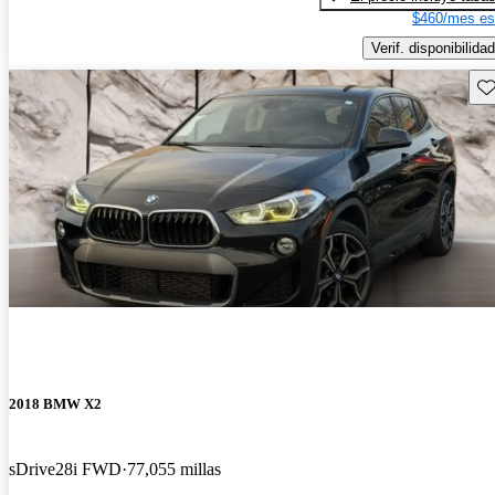
$460/mes es
Verif. disponibilidad
Gu
2018 BMW X2
sDrive28i FWD
77,055 millas