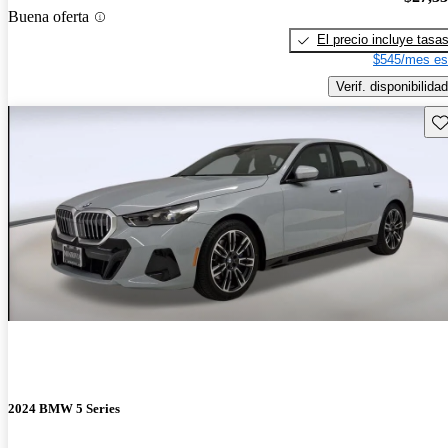
Buena oferta
El precio incluye tasa
$545/mes es
Verif. disponibilidad
Gu
2024 BMW 5 Series