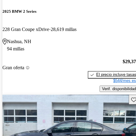
2025 BMW 2 Series
228 Gran Coupe xDrive
28,619 millas
Nashua, NH
94 millas
$29,3
Gran oferta
El precio incluye tasa
$544/mes es
Verif. disponibilidad
Gu