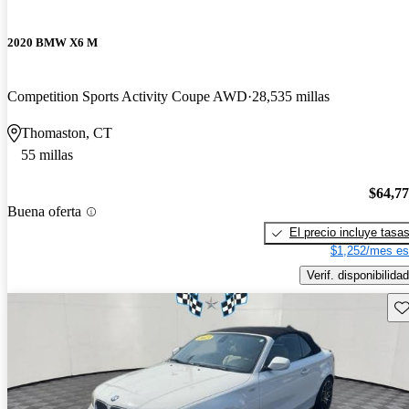
2020 BMW X6 M
Competition Sports Activity Coupe AWD
28,535 millas
Thomaston, CT
55 millas
$64,7
Buena oferta
El precio incluye tasa
$1,252/mes es
Verif. disponibilidad
Gu