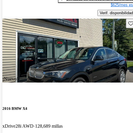
$625/mes es
Verif. disponibilidad
Gu
¡Nuevo!
2016 BMW X4
xDrive28i AWD
128,689 millas