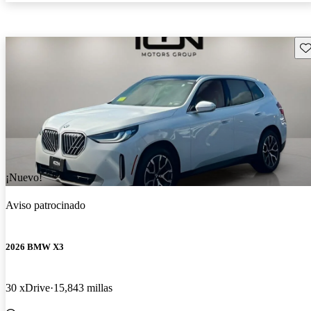
Gu
¡Nuevo!
Aviso patrocinado
2026 BMW X3
30 xDrive
15,843 millas