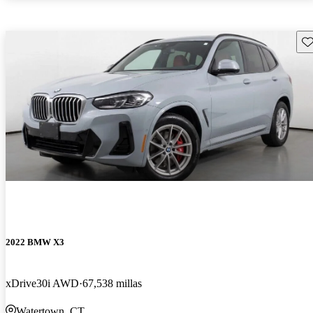
Gu
2022 BMW X3
xDrive30i AWD
67,538 millas
Watertown, CT