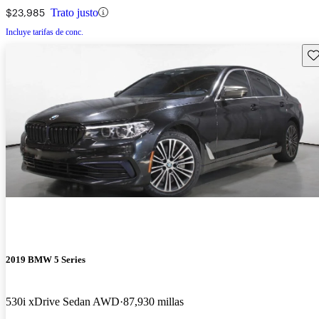
$23,985
Trato justo
Incluye tarifas de conc.
Gu
2019 BMW 5 Series
530i xDrive Sedan AWD
87,930 millas