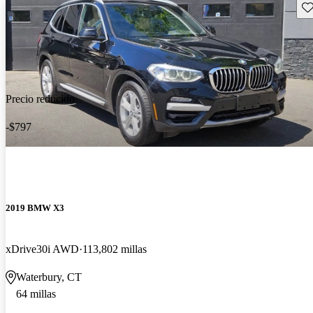
Gu
Precio reducido
-$797
2019 BMW X3
xDrive30i AWD
113,802 millas
Waterbury, CT
64 millas