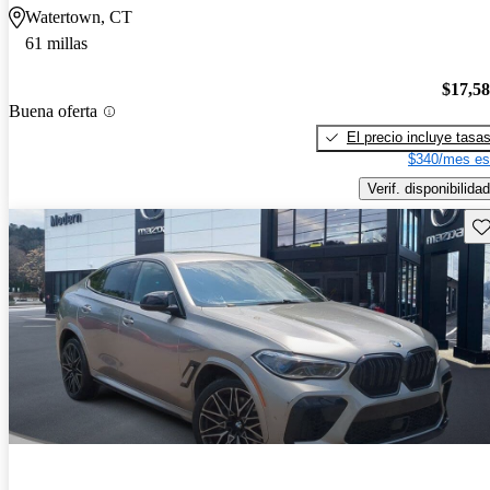
Watertown, CT
61 millas
$17,5
Buena oferta
El precio incluye tasa
$340/mes es
Verif. disponibilidad
Gu