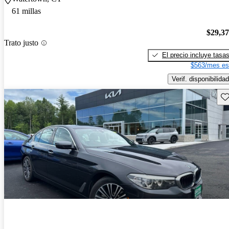
61 millas
$29,3
Trato justo
El precio incluye tasa
$563/mes es
Verif. disponibilidad
Gu