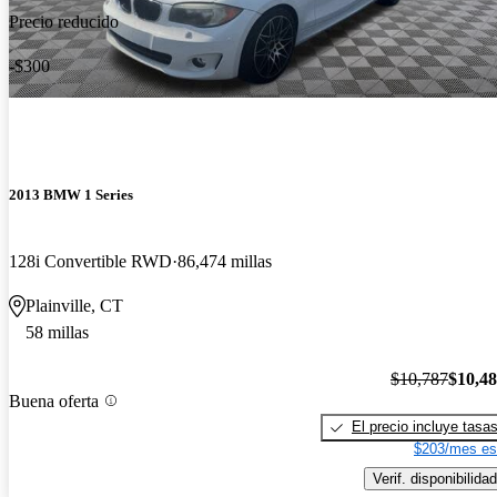
Precio reducido
-$300
2013 BMW 1 Series
128i Convertible RWD
86,474 millas
Plainville, CT
58 millas
$10,787
$10,4
Buena oferta
El precio incluye tasa
$203/mes es
Verif. disponibilidad