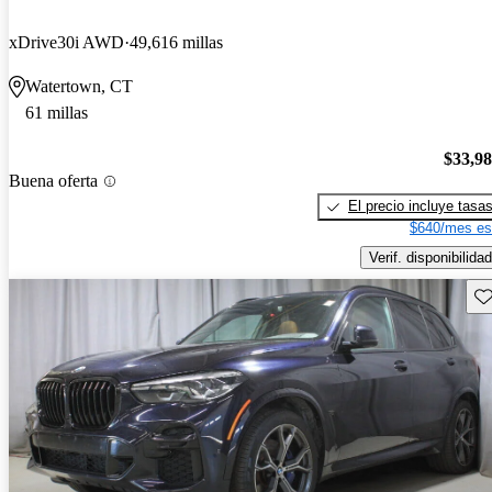
xDrive30i AWD
49,616 millas
Watertown, CT
61 millas
$33,9
Buena oferta
El precio incluye tasa
$640/mes es
Verif. disponibilidad
Gu