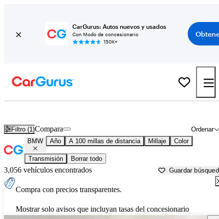
CarGurus: Autos nuevos y usados
Obtene
Con Modo de concesionario
150K+
Autos BMW usados en venta cerca de
Pittsfield, MA
Compara
Filtro (1)
Ordenar
BMW
Año
A 100 millas de distancia
Millaje
Color
Transmisión
Borrar todo
3,056 vehículos encontrados
Guardar búsque
Compra con precios transparentes.
Mostrar solo avisos que incluyan tasas del concesionario