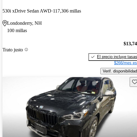
530i xDrive Sedan AWD
117,306 millas
Londonderry, NH
100 millas
$13,7
Trato justo
El precio incluye tasa
$266/mes es
Verif. disponibilidad
Gu