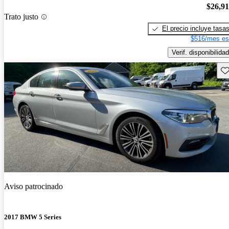
$26,9
Trato justo
El precio incluye tasa
$516/mes es
Verif. disponibilidad
Gu
Aviso patrocinado
2017 BMW 5 Series