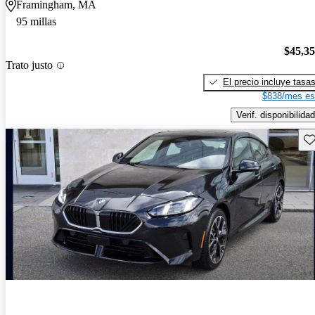
Framingham, MA
95 millas
$45,3
Trato justo
El precio incluye tasa
$838/mes es
Verif. disponibilidad
Gu