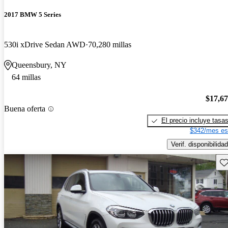
2017 BMW 5 Series
530i xDrive Sedan AWD
70,280 millas
Queensbury, NY
64 millas
$17,6
Buena oferta
El precio incluye tasa
$342/mes es
Verif. disponibilidad
Gu