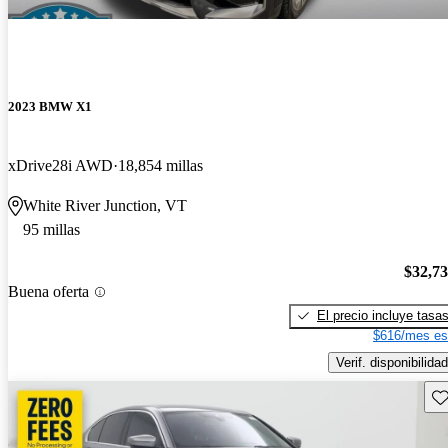
2023 BMW X1
xDrive28i AWD
18,854 millas
White River Junction, VT
95 millas
$32,7
Buena oferta
El precio incluye tasa
$616/mes es
Verif. disponibilidad
Gu