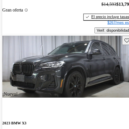
$14,593
$13,7
Gran oferta
El precio incluye tasa
$267/mes es
Verif. disponibilidad
Gu
¡Nuevo!
2023 BMW X3