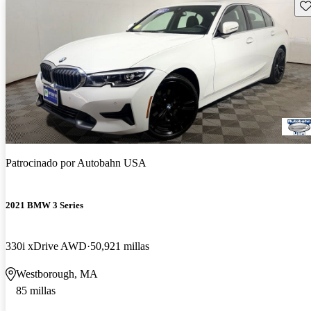
Gu
Patrocinado por
Autobahn USA
2021 BMW 3 Series
330i xDrive AWD
50,921 millas
Westborough, MA
85 millas