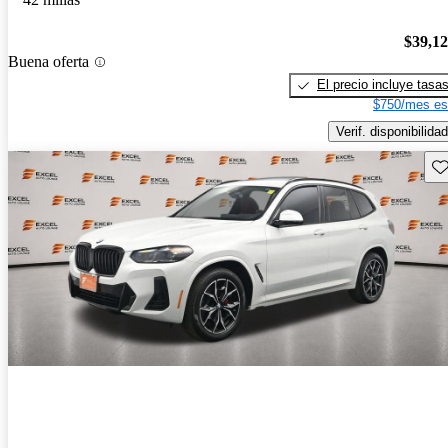
$39,1
Buena oferta
El precio incluye tasa
$750/mes es
Verif. disponibilidad
Gu