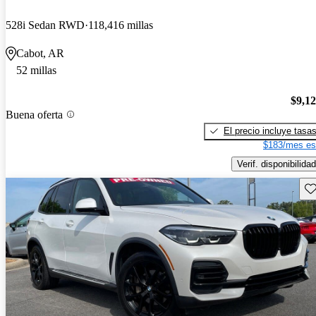
528i Sedan RWD
118,416 millas
Cabot, AR
52 millas
$9,1
Buena oferta
El precio incluye tasa
$183/mes es
Verif. disponibilidad
Gu