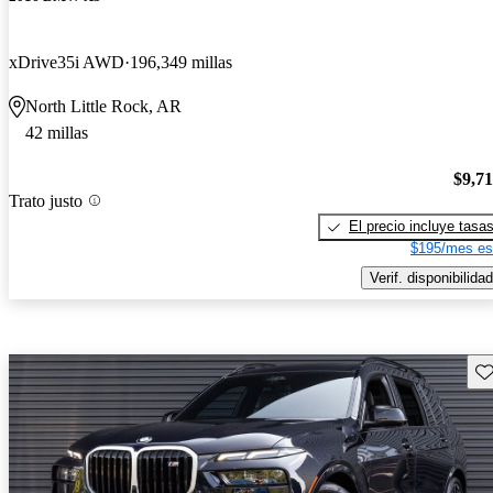
xDrive35i AWD
196,349 millas
North Little Rock, AR
42 millas
$9,7
Trato justo
El precio incluye tasa
$195/mes es
Verif. disponibilidad
Gu