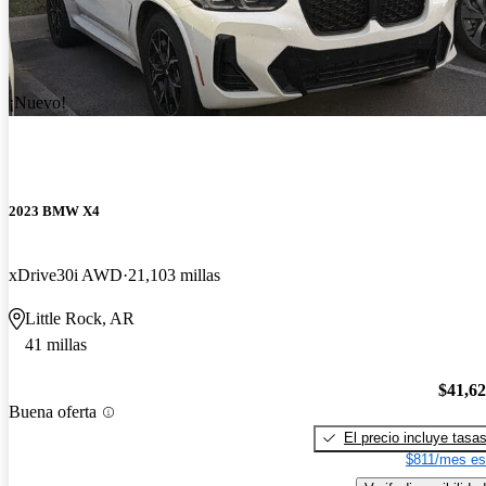
¡Nuevo!
2023 BMW X4
xDrive30i AWD
21,103 millas
Little Rock, AR
41 millas
$41,6
Buena oferta
El precio incluye tasa
$811/mes es