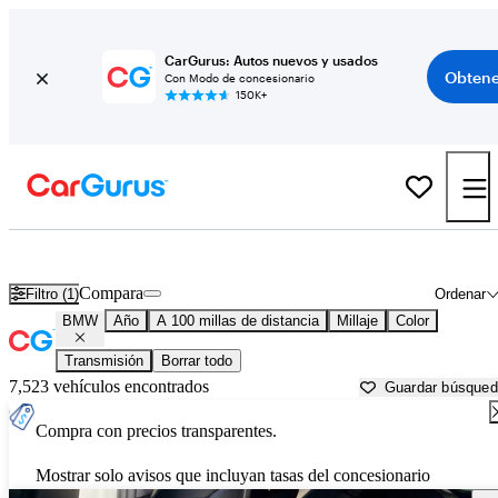
CarGurus: Autos nuevos y usados
Obtene
Con Modo de concesionario
150K+
Autos BMW usados en venta cerca de
Pine Bluff, AR
Compara
Filtro (1)
Ordenar
BMW
Año
A 100 millas de distancia
Millaje
Color
Transmisión
Borrar todo
7,523 vehículos encontrados
Guardar búsque
Compra con precios transparentes.
Mostrar solo avisos que incluyan tasas del concesionario