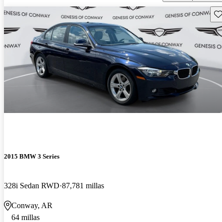
Gu
2015 BMW 3 Series
328i Sedan RWD
87,781 millas
Conway, AR
64 millas