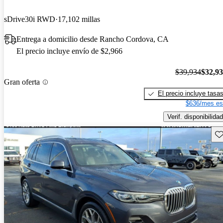
sDrive30i RWD
17,102 millas
Entrega a domicilio desde Rancho Cordova, CA
El precio incluye envío de $2,966
$39,934
$32,9
Gran oferta
El precio incluye tasa
$636/mes es
Verif. disponibilidad
Gu