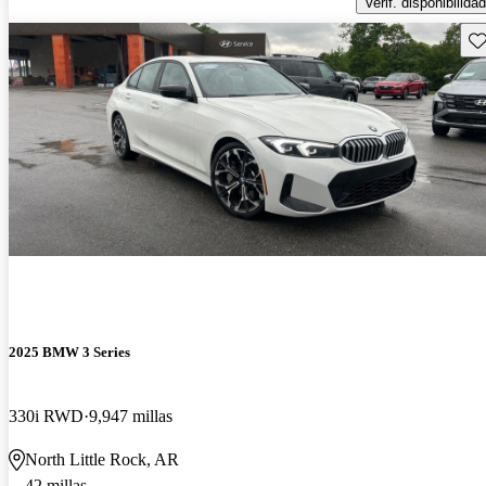
Verif. disponibilidad
Gu
2025 BMW 3 Series
330i RWD
9,947 millas
North Little Rock, AR
42 millas