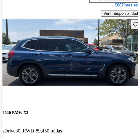
$887/mes es
Verif. disponibilidad
Gu
2020 BMW X3
sDrive30i RWD
89,450 millas