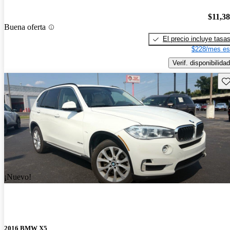
$11,3
Buena oferta
El precio incluye tasa
$228/mes es
Verif. disponibilidad
Gu
¡Nuevo!
2016 BMW X5