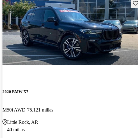
Gu
2020 BMW X7
M50i AWD
75,121 millas
Little Rock, AR
40 millas