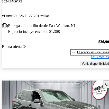
2024 BMW X3
xDrive30i AWD
27,201 millas
Entrega a domicilio desde East Windsor, NJ
El precio incluye envío de $1,308
$36,9
Buena oferta
El precio incluye tasa
$713/mes es
Verif. disponibilidad
Gu