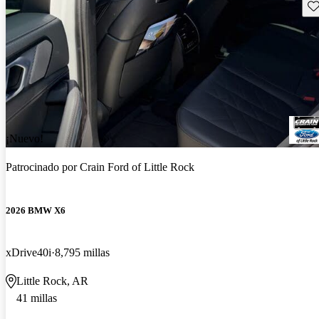
Gu
¡Nuevo!
Patrocinado por
Crain Ford of Little Rock
2026 BMW X6
xDrive40i
8,795 millas
Little Rock, AR
41 millas