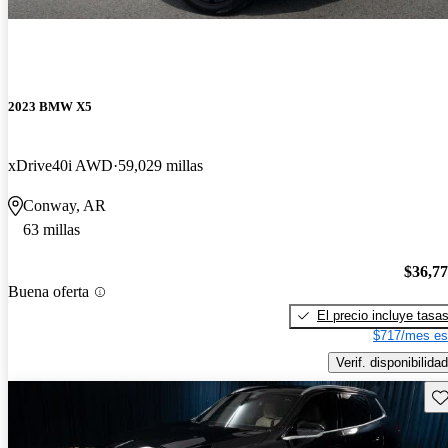
2023 BMW X5
xDrive40i AWD
59,029 millas
Conway, AR
63 millas
$36,7
Buena oferta
El precio incluye tasa
$717/mes es
Verif. disponibilidad
Gu