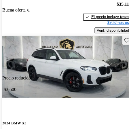
$35,1
Buena oferta
El precio incluye tasa
$703/mes es
Verif. disponibilidad
Gu
Precio reducido
-$3,600
2024 BMW X3