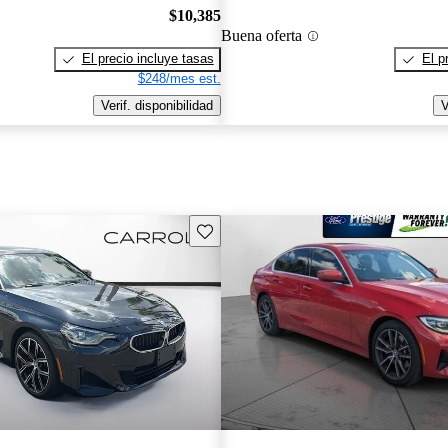
$10,385
Buena oferta
El precio incluye tasas
El p
$248/mes est.
Verif. disponibilidad
V
Guarda este Aviso