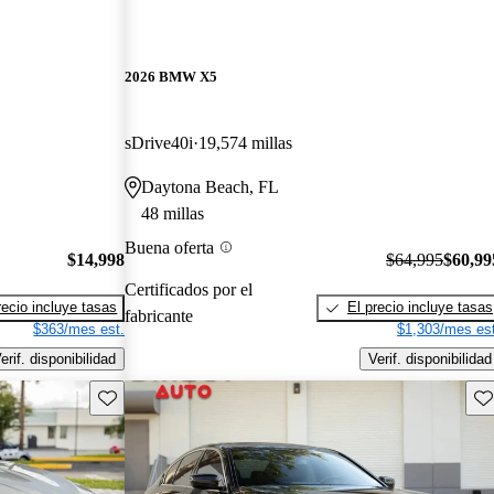
2026 BMW X5
sDrive40i
19,574 millas
Daytona Beach, FL
48 millas
Buena oferta
$14,998
$64,995
$60,99
Certificados por el
recio incluye tasas
El precio incluye tasas
fabricante
$363/mes est.
$1,303/mes est
erif. disponibilidad
Verif. disponibilidad
Guarda este Aviso
Gu