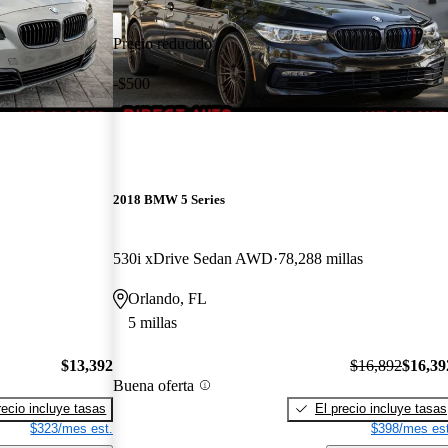
Precio reducido
-$500
2018 BMW 5 Series
530i xDrive Sedan AWD
78,288 millas
Orlando, FL
5 millas
$13,392
$16,892
$16,39
Buena oferta
recio incluye tasas
El precio incluye tasas
$323/mes est.
$398/mes est