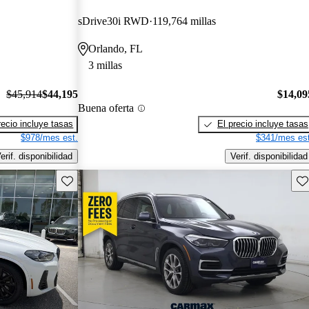
sDrive30i RWD
119,764 millas
Orlando, FL
3 millas
$45,914
$44,195
$14,09
Buena oferta
recio incluye tasas
El precio incluye tasas
$978/mes est.
$341/mes est
erif. disponibilidad
Verif. disponibilidad
Guarda este Aviso
Gu