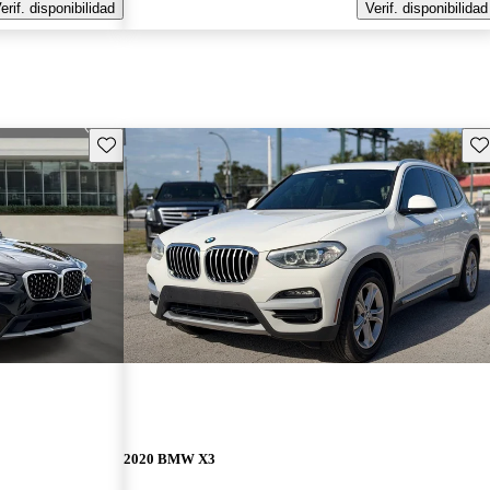
erif. disponibilidad
Verif. disponibilidad
Guarda este Aviso
Gu
2020 BMW X3