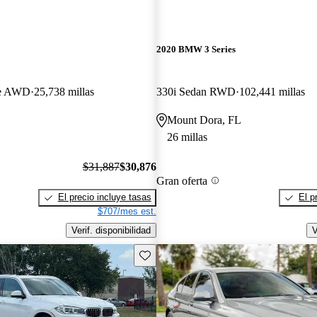
2020 BMW 3 Series
ve AWD
25,738 millas
330i Sedan RWD
102,441 millas
Mount Dora, FL
26 millas
$31,887
$30,876
Gran oferta
El precio incluye tasas
El p
$707/mes est.
Verif. disponibilidad
V
Guarda este Aviso