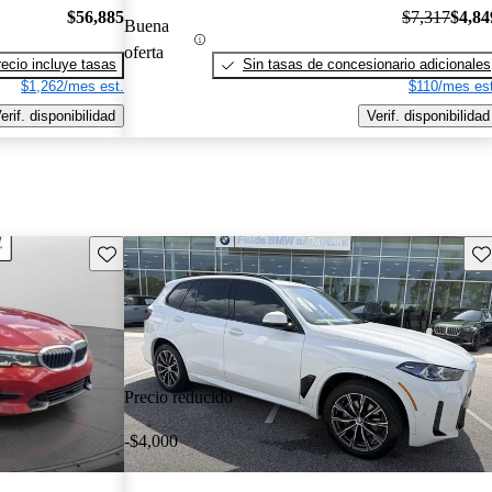
$56,885
$7,317
$4,84
Buena
oferta
recio incluye tasas
Sin tasas de concesionario adicionales
$1,262/mes est.
$110/mes est
erif. disponibilidad
Verif. disponibilidad
Guarda este Aviso
Gu
Precio reducido
-$4,000