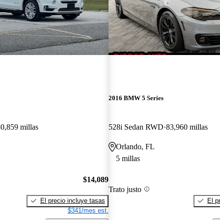
2016 BMW 5 Series
0,859 millas
528i Sedan RWD
83,960 millas
Orlando, FL
5 millas
$14,089
Trato justo
El precio incluye tasas
El p
$341/mes est.