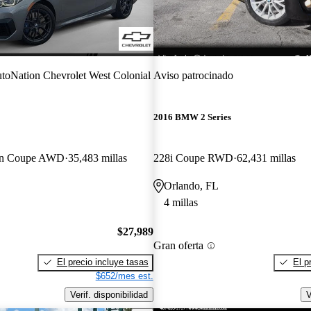
toNation Chevrolet West Colonial
Aviso patrocinado
2016 BMW 2 Series
an Coupe AWD
35,483 millas
228i Coupe RWD
62,431 millas
Orlando, FL
4 millas
$27,989
Gran oferta
El precio incluye tasas
El p
$652/mes est.
Verif. disponibilidad
V