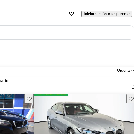
Iniciar sesión o registrarse
Ordenar
nario
Guarda este Aviso
Gu