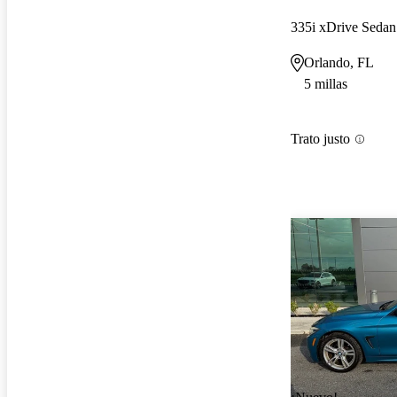
335i xDrive Sed
Orlando, FL
5 millas
Trato justo