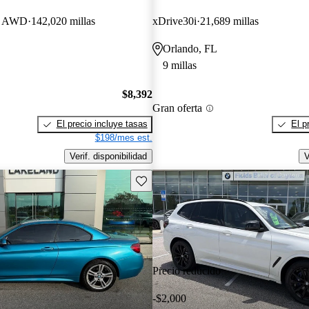
an AWD
142,020 millas
xDrive30i
21,689 millas
Orlando, FL
9 millas
$8,392
Gran oferta
El precio incluye tasas
El p
$198/mes est.
Verif. disponibilidad
V
Guarda este Aviso
Precio reducido
-$2,000