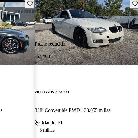
Guarda este Aviso
Gu
Precio reducido
-$2,468
2011 BMW 3 Series
as
328i Convertible RWD
138,055 millas
Orlando, FL
5 millas