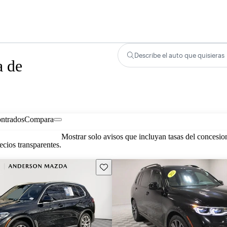
Describe el auto que quisieras
a de
ontrados
Compara
Mostrar solo avisos que incluyan tasas del concesio
cios transparentes.
Guarda este Aviso