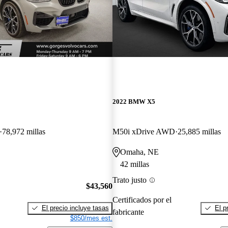
2022 BMW X5
78,972 millas
M50i xDrive AWD
25,885 millas
Omaha, NE
42 millas
Trato justo
$43,560
Certificados por el
El precio incluye tasas
El p
fabricante
$850/mes est.