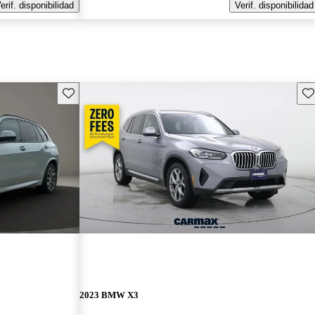
erif. disponibilidad
Verif. disponibilidad
Guarda este Aviso
Gu
2023 BMW X3