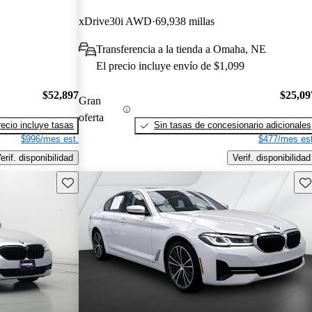
xDrive30i AWD
69,938 millas
Transferencia a la tienda a Omaha, NE
El precio incluye envío de $1,099
$52,897
$25,09
Gran
oferta
recio incluye tasas
Sin tasas de concesionario adicionales
$996/mes est.
$477/mes est
erif. disponibilidad
Verif. disponibilidad
Guarda este Aviso
Gu