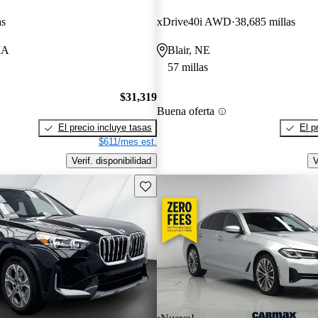
as
xDrive40i AWD
38,685 millas
IA
Blair, NE
57 millas
$31,319
Buena oferta
El precio incluye tasas
El p
$611/mes est.
Verif. disponibilidad
V
Guarda este Aviso