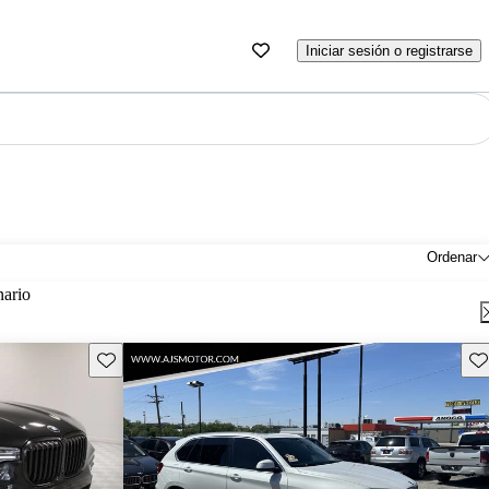
Iniciar sesión o registrarse
Ordenar
nario
Guarda este Aviso
Gu