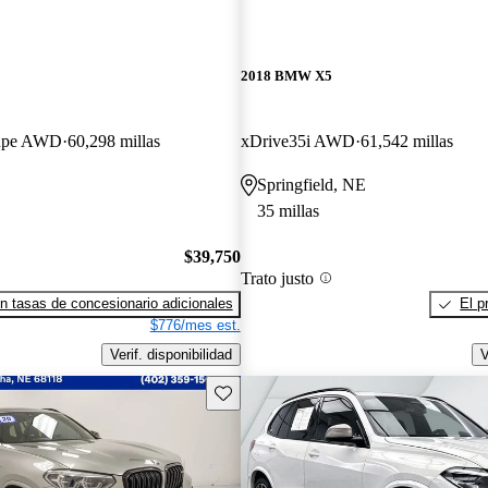
2018 BMW X5
oupe AWD
60,298 millas
xDrive35i AWD
61,542 millas
Springfield, NE
35 millas
$39,750
Trato justo
n tasas de concesionario adicionales
El p
$776/mes est.
Verif. disponibilidad
V
Guarda este Aviso