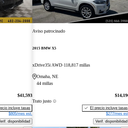
Aviso patrocinado
2015 BMW X5
xDrive35i AWD
118,817 millas
Omaha, NE
44 millas
$41,593
$14,19
Trato justo
recio incluye tasas
El precio incluye tasas
$805/mes est.
$277/mes est
erif. disponibilidad
Verif. disponibilidad