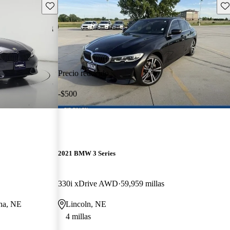
Guarda este Aviso
Gu
Precio reducido
-$500
2021 BMW 3 Series
330i xDrive AWD
59,959 millas
aha, NE
Lincoln, NE
4 millas