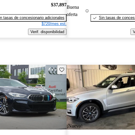
$37,897
Buena
oferta
n tasas de concesionario adicionales
Sin tasas de concesi
$720/mes est.
Verif. disponibilidad
V
Guarda este Aviso
¡Nuevo!