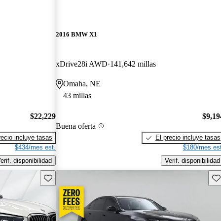
2016 BMW X1
xDrive28i AWD
141,642 millas
Omaha, NE
43 millas
$22,229
$9,19
Buena oferta
recio incluye tasas
El precio incluye tasas
$434/mes est.
$180/mes est
erif. disponibilidad
Verif. disponibilidad
Guarda este Aviso
Gu