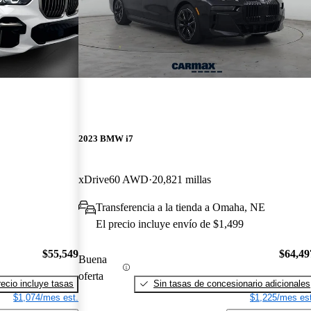
2023 BMW i7
xDrive60 AWD
20,821 millas
Transferencia a la tienda a Omaha, NE
El precio incluye envío de $1,499
$55,549
$64,49
Buena
oferta
recio incluye tasas
Sin tasas de concesionario adicionales
$1,074/mes est.
$1,225/mes est