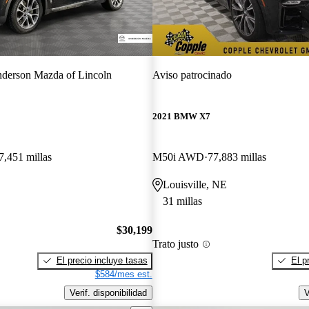
derson Mazda of Lincoln
Aviso patrocinado
2021 BMW X7
7,451 millas
M50i AWD
77,883 millas
Louisville, NE
31 millas
$30,199
Trato justo
El precio incluye tasas
El p
$584/mes est.
Verif. disponibilidad
V