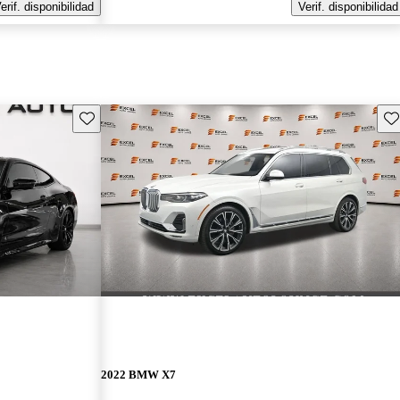
erif. disponibilidad
Verif. disponibilidad
Guarda este Aviso
Gu
2022 BMW X7