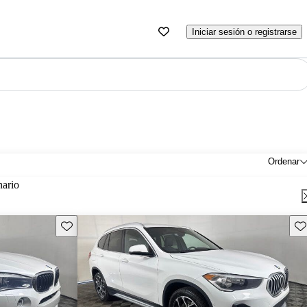
Iniciar sesión o registrarse
Ordenar
nario
Guarda este Aviso
Gu