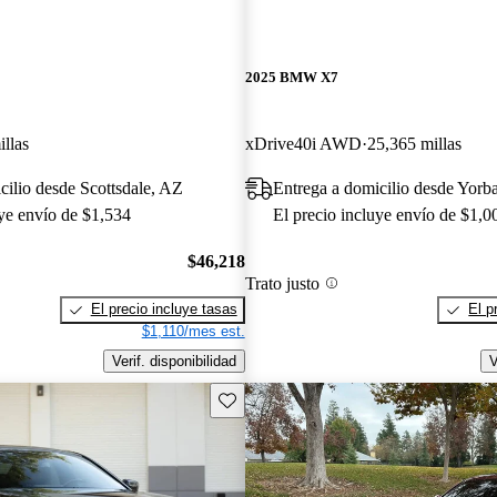
2025 BMW X7
illas
xDrive40i AWD
25,365 millas
cilio desde Scottsdale, AZ
Entrega a domicilio desde Yorb
uye envío de $1,534
El precio incluye envío de $1,0
$46,218
Trato justo
El precio incluye tasas
El p
$1,110/mes est.
Verif. disponibilidad
V
Guarda este Aviso