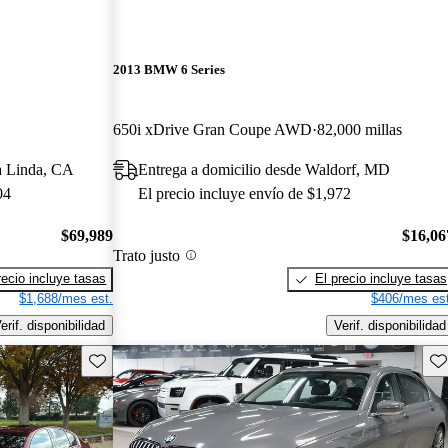
2013 BMW 6 Series
650i xDrive Gran Coupe AWD
82,000 millas
a Linda, CA
Entrega a domicilio desde Waldorf, MD
04
El precio incluye envío de $1,972
$69,989
$16,06
Trato justo
recio incluye tasas
El precio incluye tasas
$1,688/mes est.
$406/mes est
erif. disponibilidad
Verif. disponibilidad
Guarda este Aviso
Gu