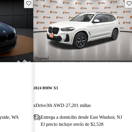
Guarda este Aviso
Gu
¡Nuevo!
2024 BMW X3
xDrive30i AWD
27,201 millas
nyside, WA
Entrega a domicilio desde East Windsor, NJ
El precio incluye envío de $2,528