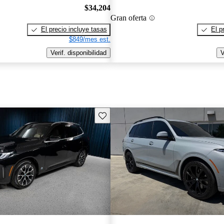
$34,204
Gran oferta
El precio incluye tasas
El p
$849/mes est.
Verif. disponibilidad
V
Guarda este Aviso