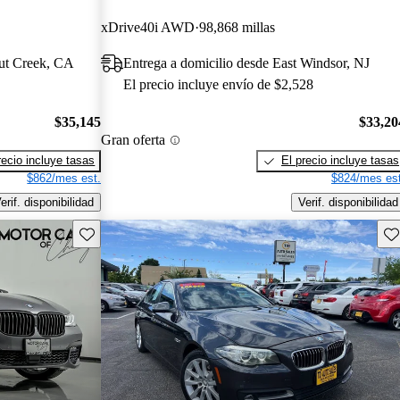
xDrive40i AWD
98,868 millas
nut Creek, CA
Entrega a domicilio desde East Windsor, NJ
El precio incluye envío de $2,528
$35,145
$33,20
Gran oferta
recio incluye tasas
El precio incluye tasas
$862/mes est.
$824/mes est
erif. disponibilidad
Verif. disponibilidad
Guarda este Aviso
Gu