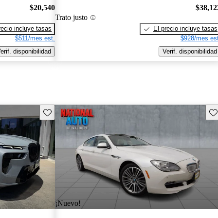
$20,540
$38,12
Trato justo
recio incluye tasas
El precio incluye tasas
$511/mes est.
$928/mes est
erif. disponibilidad
Verif. disponibilidad
Guarda este Aviso
Gu
¡Nuevo!