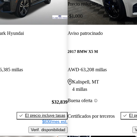
Precio reducido
-$1,000
ark Hyundai
Aviso patrocinado
2017 BMW X5 M
6,385 millas
AWD
63,208 millas
Kalispell, MT
4 millas
Buena oferta
$32,839
El precio incluye tasas
El p
Certificados por terceros
$830/mes est.
Verif. disponibilidad
V