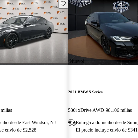
Guarda este Aviso
¡Nuevo!
2021 BMW 5 Series
millas
530i xDrive AWD
98,106 millas
cilio desde East Windsor, NJ
Entrega a domicilio desde Sun
uye envío de $2,528
El precio incluye envío de $341