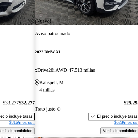
¡Nuevo!
Aviso patrocinado
2022 BMW X1
xDrive28i AWD
47,513 millas
Kalispell, MT
4 millas
$33,277
$32,277
$25,29
Trato justo
recio incluye tasas
El precio incluye tasas
$816/mes est.
$628/mes est
erif. disponibilidad
Verif. disponibilidad