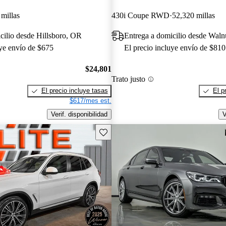
millas
430i Coupe RWD
52,320 millas
cilio desde Hillsboro, OR
Entrega a domicilio desde Wal
uye envío de $675
El precio incluye envío de $810
$24,801
Trato justo
El precio incluye tasas
El p
$617/mes est.
Verif. disponibilidad
V
Guarda este Aviso