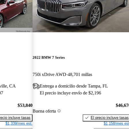
2022 BMW 7 Series
750i xDrive AWD
48,701 millas
ville, CA
Entrega a domicilio desde Tampa, FL
07
El precio incluye envío de $2,196
$53,840
$46,67
Buena oferta
recio incluye tasas
El precio incluye tasas
$1,339/mes est.
$1,158/mes est