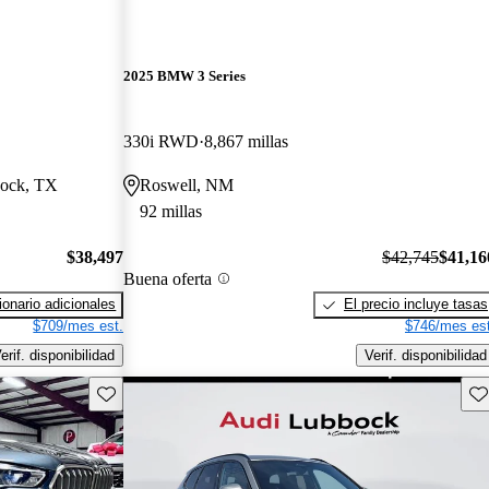
2025 BMW 3 Series
330i RWD
8,867 millas
bbock, TX
Roswell, NM
92 millas
$38,497
$42,745
$41,16
Buena oferta
onario adicionales
El precio incluye tasas
$709/mes est.
$746/mes est
erif. disponibilidad
Verif. disponibilidad
Guarda este Aviso
Gu