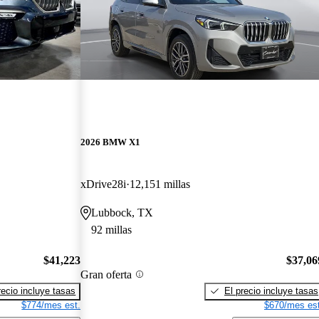
2026 BMW X1
xDrive28i
12,151 millas
Lubbock, TX
92 millas
$41,223
$37,06
Gran oferta
recio incluye tasas
El precio incluye tasas
$774/mes est.
$670/mes est