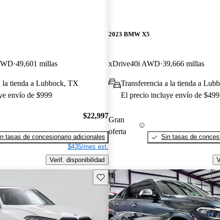
2023 BMW X5
 RWD
49,601 millas
xDrive40i AWD
39,666 millas
a la tienda a Lubbock, TX
Transferencia a la tienda a Lu
uye envío de $999
El precio incluye envío de $499
$22,997
Gran
oferta
n tasas de concesionario adicionales
Sin tasas de concesi
$435/mes est.
Verif. disponibilidad
V
Guarda este Aviso