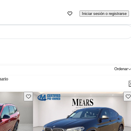
Iniciar sesión o registrarse
Ordenar
nario
Guarda este Aviso
Gu