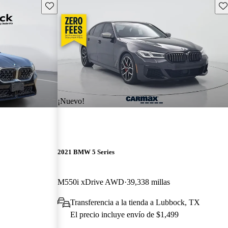
Guarda este Aviso
Gu
¡Nuevo!
2021 BMW 5 Series
M550i xDrive AWD
39,338 millas
Transferencia a la tienda a Lubbock, TX
El precio incluye envío de $1,499