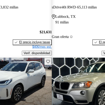
3,832 millas
sDrive40i RWD
65,113 millas
Lubbock, TX
91 millas
$21,631
Gran oferta
El precio incluye tasas
El p
$406/mes est.
Verif. disponibilidad
V
Guarda este Aviso