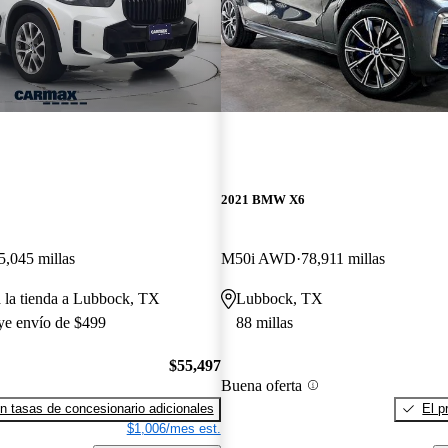
2021 BMW X6
5,045 millas
M50i AWD
78,911 millas
a la tienda a Lubbock, TX
Lubbock, TX
uye envío de $499
88 millas
$55,497
Buena oferta
n tasas de concesionario adicionales
El p
$1,006/mes est.