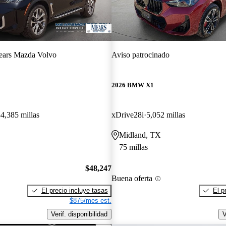
ars Mazda Volvo
Aviso patrocinado
2026 BMW X1
4,385 millas
xDrive28i
5,052 millas
Midland, TX
75 millas
$48,247
Buena oferta
El precio incluye tasas
El p
$875/mes est.
Verif. disponibilidad
V