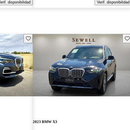
erif. disponibilidad
Verif. disponibilidad
Guarda este Aviso
Gu
2023 BMW X3