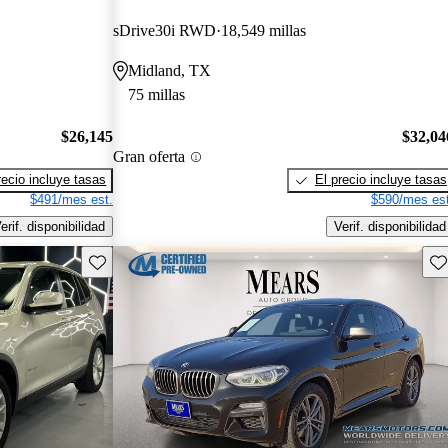
sDrive30i RWD
18,549 millas
Midland, TX
75 millas
$26,145
$32,04
Gran oferta
recio incluye tasas
El precio incluye tasas
$491/mes est.
$590/mes est
erif. disponibilidad
Verif. disponibilidad
Guarda este Aviso
Gu