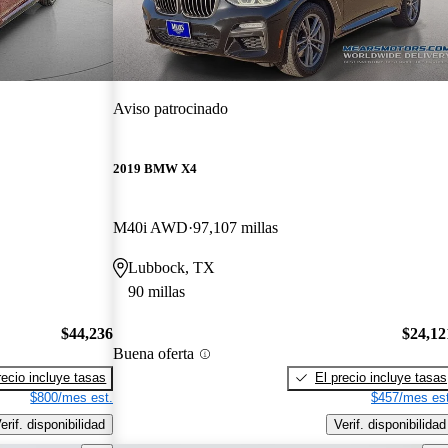
Aviso patrocinado
2019 BMW X4
M40i AWD
97,107 millas
Lubbock, TX
90 millas
$44,236
$24,12
Buena oferta
recio incluye tasas
El precio incluye tasas
$800/mes est.
$457/mes est
erif. disponibilidad
Verif. disponibilidad