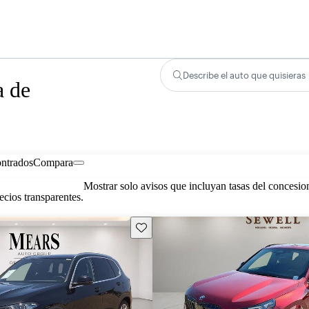
Describe el auto que quisieras
a de
ontrados
Compara
Mostrar solo avisos que incluyan tasas del concesio
cios transparentes.
Guarda este Aviso