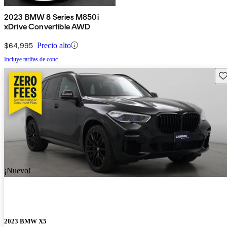
2023 BMW 8 Series M850i
xDrive Convertible AWD
$64,995
Precio alto
Incluye tarifas de conc.
Gu
¡Nuevo!
2023 BMW X5