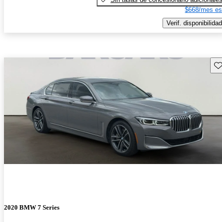
$668/mes es
Verif. disponibilidad
Gu
2020 BMW 7 Series