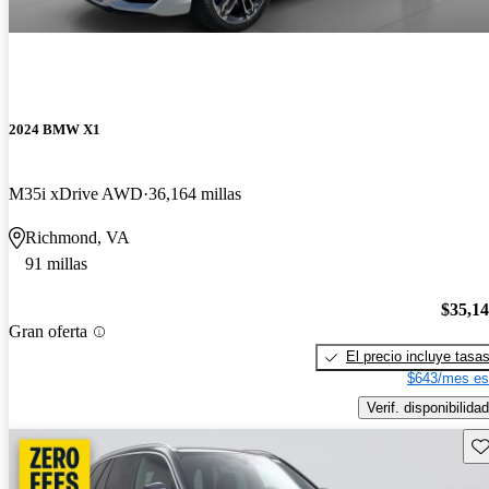
2024 BMW X1
M35i xDrive AWD
36,164 millas
Richmond, VA
91 millas
$35,1
Gran oferta
El precio incluye tasa
$643/mes es
Verif. disponibilidad
Gu