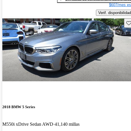
$607/mes es
Verif. disponibilidad
Gu
2018 BMW 5 Series
M550i xDrive Sedan AWD
41,140 millas