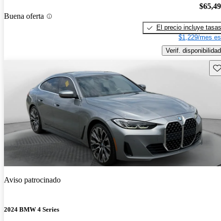
$65,4
Buena oferta
El precio incluye tasa
$1,229/mes es
Verif. disponibilidad
Gu
Aviso patrocinado
2024 BMW 4 Series