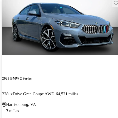
Gu
2023 BMW 2 Series
228i xDrive Gran Coupe AWD
64,521 millas
Harrisonburg, VA
3 millas