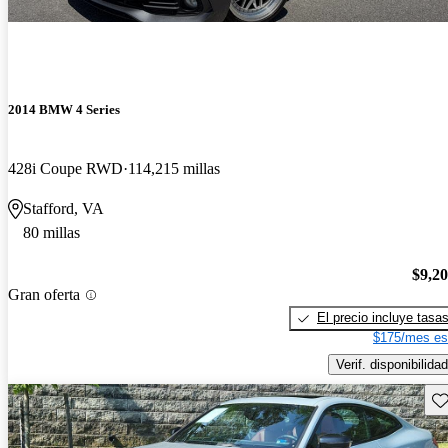
2014 BMW 4 Series
428i Coupe RWD
114,215 millas
Stafford, VA
80 millas
$9,2
Gran oferta
El precio incluye tasa
$175/mes es
Verif. disponibilidad
Gu