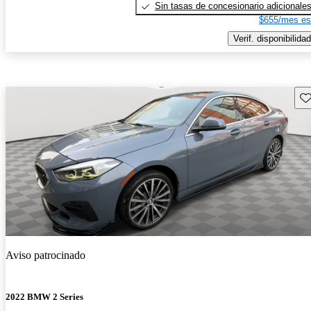
Sin tasas de concesionario adicionale
$655/mes es
Verif. disponibilidad
Gu
Aviso patrocinado
2022 BMW 2 Series