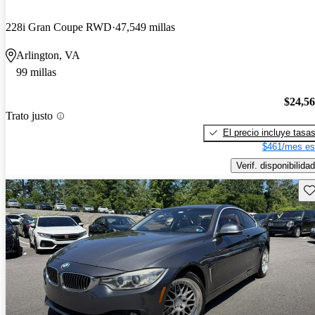
228i Gran Coupe RWD
47,549 millas
Arlington, VA
99 millas
$24,5
Trato justo
El precio incluye tasa
$461/mes es
Verif. disponibilidad
Gu