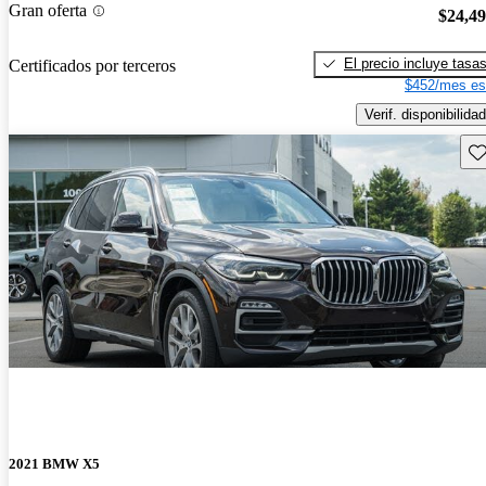
Gran oferta
$24,4
El precio incluye tasa
Certificados por terceros
$452/mes es
Verif. disponibilidad
Gu
2021 BMW X5