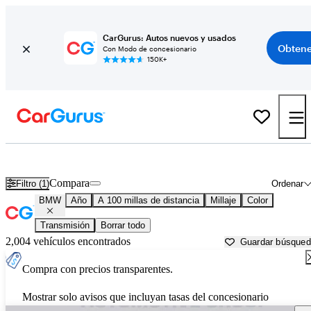
CarGurus: Autos nuevos y usados
Obtene
Con Modo de concesionario
150K+
Autos BMW usados en venta cerca de
Harrisonburg, VA
Compara
Filtro (1)
Ordenar
BMW
Año
A 100 millas de distancia
Millaje
Color
Transmisión
Borrar todo
2,004 vehículos encontrados
Guardar búsque
Compra con precios transparentes.
Mostrar solo avisos que incluyan tasas del concesionario