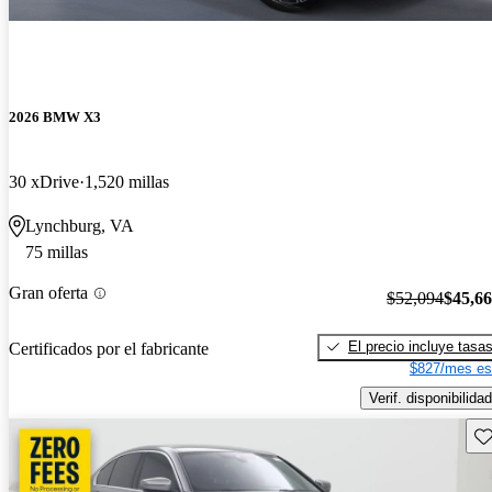
2026 BMW X3
30 xDrive
1,520 millas
Lynchburg, VA
75 millas
Gran oferta
$52,094
$45,6
El precio incluye tasa
Certificados por el fabricante
$827/mes es
Verif. disponibilidad
Gu