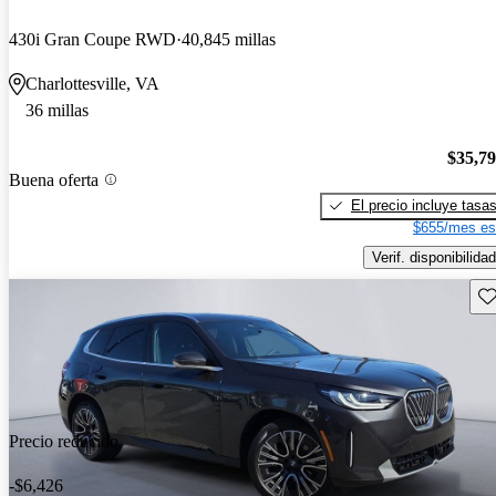
430i Gran Coupe RWD
40,845 millas
Charlottesville, VA
36 millas
$35,7
Buena oferta
El precio incluye tasa
$655/mes es
Verif. disponibilidad
Gu
Precio reducido
-$6,426