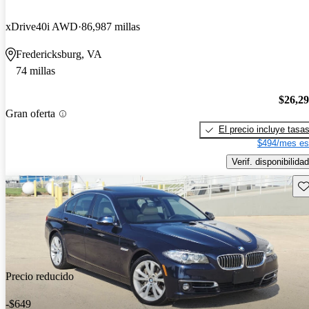
xDrive40i AWD
86,987 millas
Fredericksburg, VA
74 millas
$26,2
Gran oferta
El precio incluye tasa
$494/mes es
Verif. disponibilidad
Gu
Precio reducido
-$649