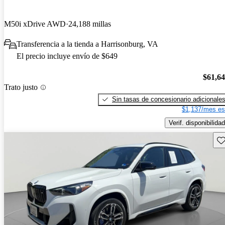
M50i xDrive AWD
24,188 millas
Transferencia a la tienda a Harrisonburg, VA
El precio incluye envío de $649
$61,6
Trato justo
Sin tasas de concesionario adicionale
$1,137/mes es
Verif. disponibilidad
Gu