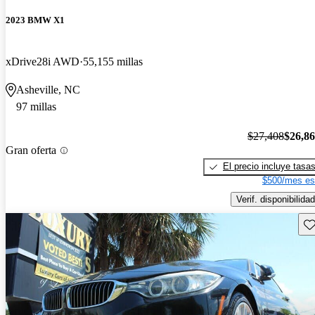
2023 BMW X1
xDrive28i AWD
55,155 millas
Asheville, NC
97 millas
$27,408
$26,8
Gran oferta
El precio incluye tasa
$500/mes es
Verif. disponibilidad
Gu