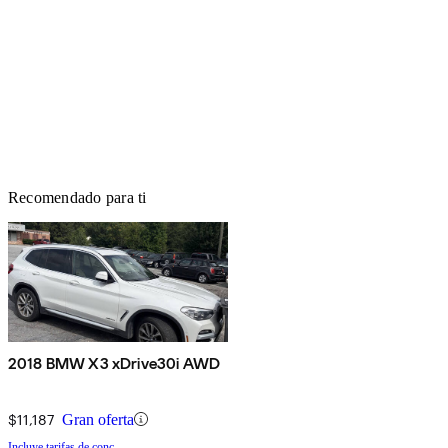
Recomendado para ti
2018 BMW X3 xDrive30i AWD
$11,187
Gran oferta
Incluye tarifas de conc.