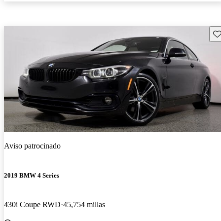
Gu
Aviso patrocinado
2019 BMW 4 Series
430i Coupe RWD
45,754 millas