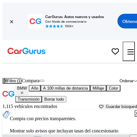
CarGurus: Autos nuevos y usados
Obtene
Con Modo de concesionario
150K+
Autos BMW usados en venta cerca de
Greenwood, SC
Compara
Filtro (1)
Ordenar
BMW
Año
A 100 millas de distancia
Millaje
Color
Transmisión
Borrar todo
1,115 vehículos encontrados
Guardar búsque
Compra con precios transparentes.
Mostrar solo avisos que incluyan tasas del concesionario