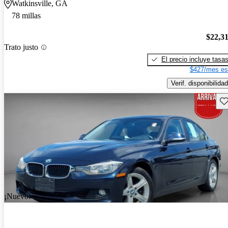
Watkinsville, GA
78 millas
$22,3
Trato justo
El precio incluye tasa
$427/mes es
Verif. disponibilidad
Gu
¡Nuevo!