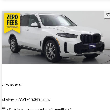
Gu
2025 BMW X5
xDrive40i AWD
15,045 millas
Transferencia a la tienda a Greenville, SC