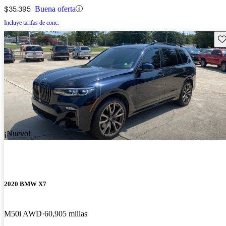
$35,395
Buena oferta
Incluye tarifas de conc.
Gu
¡Nuevo!
2020 BMW X7
M50i AWD
60,905 millas