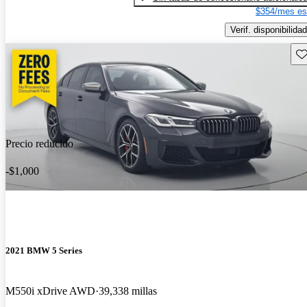
$354/mes es
Verif. disponibilidad
Gu
Precio reducido
-$1,000
2021 BMW 5 Series
M550i xDrive AWD
39,338 millas