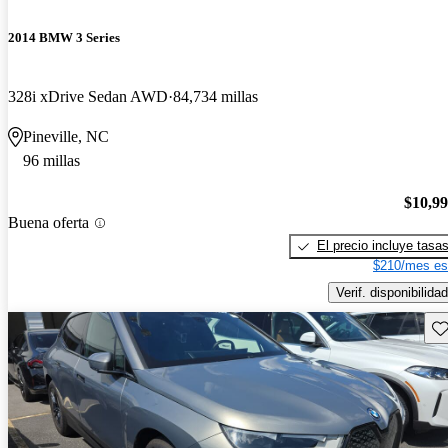
2014 BMW 3 Series
328i xDrive Sedan AWD
84,734 millas
Pineville, NC
96 millas
$10,9
Buena oferta
El precio incluye tasa
$210/mes es
Verif. disponibilidad
Gu