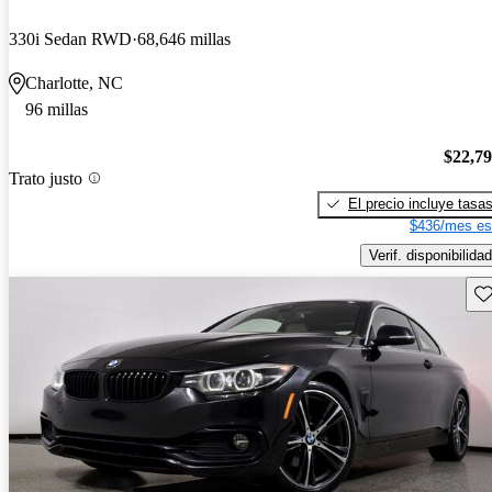
330i Sedan RWD
68,646 millas
Charlotte, NC
96 millas
$22,7
Trato justo
El precio incluye tasa
$436/mes es
Verif. disponibilidad
Gu