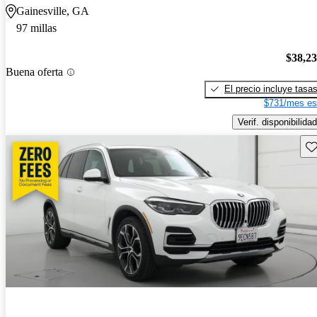
Gainesville, GA
97 millas
$38,2
Buena oferta
El precio incluye tasa
$731/mes es
Verif. disponibilidad
Gu