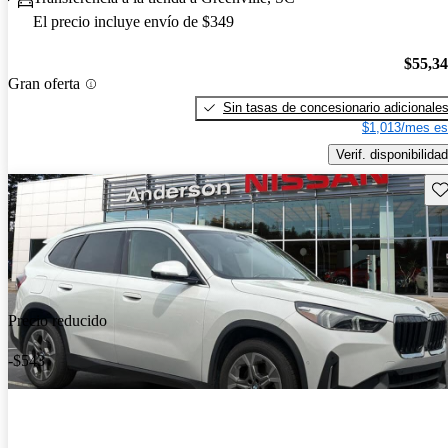
El precio incluye envío de $349
$55,3
Gran oferta
Sin tasas de concesionario adicionale
$1,013/mes es
Verif. disponibilidad
Gu
Precio reducido
-$543