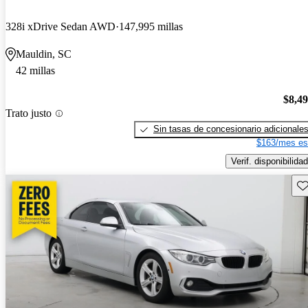
328i xDrive Sedan AWD
147,995 millas
Mauldin, SC
42 millas
$8,4
Trato justo
Sin tasas de concesionario adicionale
$163/mes es
Verif. disponibilidad
Gu