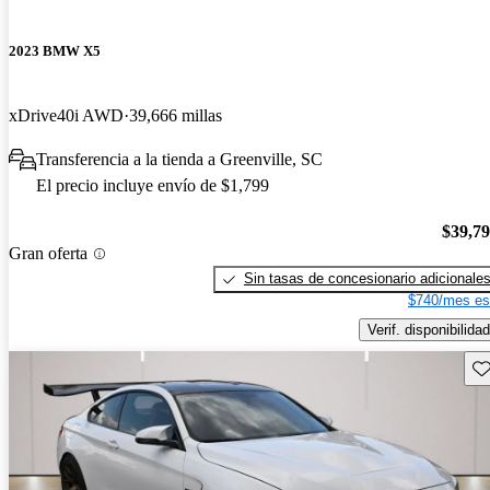
2023 BMW X5
xDrive40i AWD
39,666 millas
Transferencia a la tienda a Greenville, SC
El precio incluye envío de $1,799
$39,7
Gran oferta
Sin tasas de concesionario adicionale
$740/mes es
Verif. disponibilidad
Gu