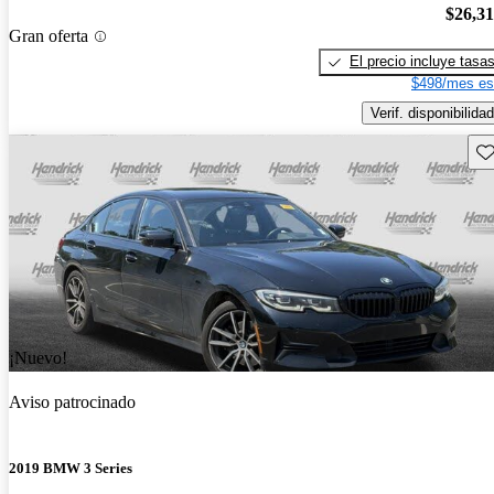
$26,3
Gran oferta
El precio incluye tasa
$498/mes es
Verif. disponibilidad
Gu
¡Nuevo!
Aviso patrocinado
2019 BMW 3 Series