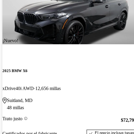
¡Nuevo!
2025 BMW X6
xDrive40i AWD
12,656 millas
Suitland, MD
48 millas
Trato justo
$72,7
El precio incluye tasa
Certificados por el fabricante