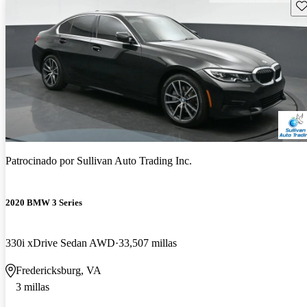
Gu
Patrocinado por
Sullivan Auto Trading Inc.
2020 BMW 3 Series
330i xDrive Sedan AWD
33,507 millas
Fredericksburg, VA
3 millas