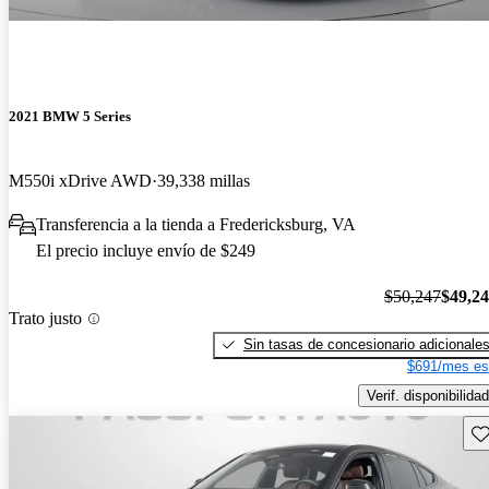
2021 BMW 5 Series
M550i xDrive AWD
39,338 millas
Transferencia a la tienda a Fredericksburg, VA
El precio incluye envío de $249
$50,247
$49,2
Trato justo
Sin tasas de concesionario adicionale
$691/mes es
Verif. disponibilidad
Gu