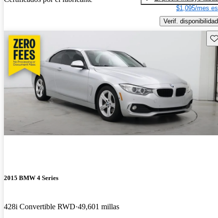
$1,095/mes es
Verif. disponibilidad
Gu
2015 BMW 4 Series
428i Convertible RWD
49,601 millas