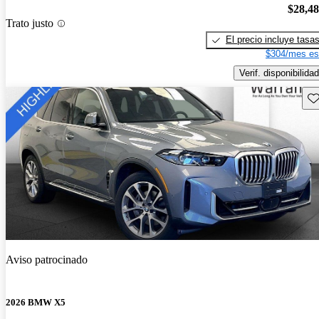
$28,4
Trato justo
El precio incluye tasa
$304/mes es
Verif. disponibilidad
Gu
Aviso patrocinado
2026 BMW X5