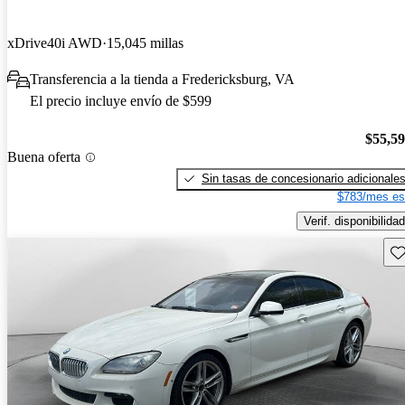
xDrive40i AWD
15,045 millas
Transferencia a la tienda a Fredericksburg, VA
El precio incluye envío de $599
$55,5
Buena oferta
Sin tasas de concesionario adicionale
$783/mes es
Verif. disponibilidad
Gu