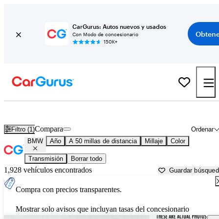
CarGurus: Autos nuevos y usados
Obtene
Con Modo de concesionario
150K+
Autos BMW usados en venta cerca de
Fredericksburg, VA
Compara
Filtro (1)
Ordenar
BMW
Año
A 50 millas de distancia
Millaje
Color
Transmisión
Borrar todo
1,928 vehículos encontrados
Guardar búsque
Compra con precios transparentes.
Mostrar solo avisos que incluyan tasas del concesionario