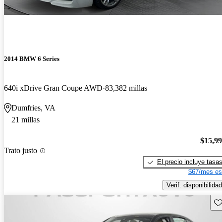
2014 BMW 6 Series
640i xDrive Gran Coupe AWD
83,382 millas
Dumfries, VA
21 millas
$15,9
Trato justo
El precio incluye tasa
$67/mes es
Verif. disponibilidad
Gu