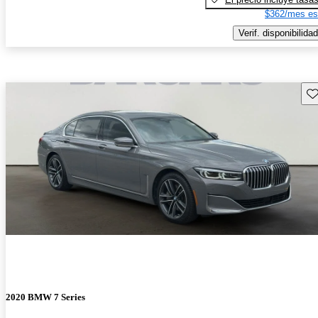
$362/mes es
Verif. disponibilidad
Gu
2020 BMW 7 Series