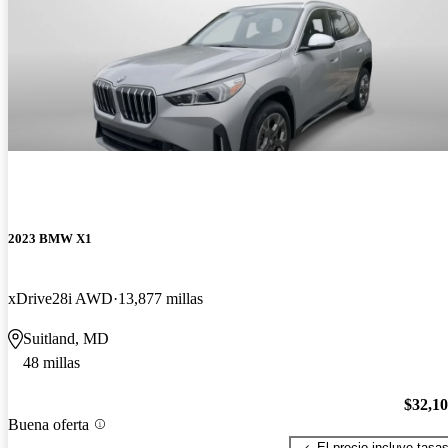
2023 BMW X1
xDrive28i AWD
13,877 millas
Suitland, MD
48 millas
$32,1
Buena oferta
El precio incluye tasa