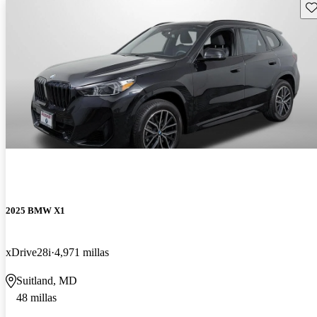
Gu
2025 BMW X1
xDrive28i
4,971 millas
Suitland, MD
48 millas