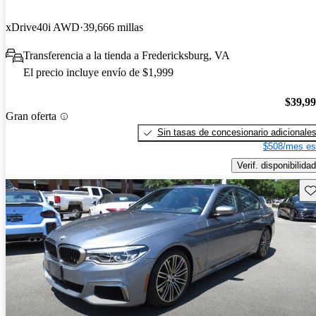
xDrive40i AWD
39,666 millas
Transferencia a la tienda a Fredericksburg, VA
El precio incluye envío de $1,999
$39,9
Gran oferta
Sin tasas de concesionario adicionale
$508/mes es
Verif. disponibilidad
Gu