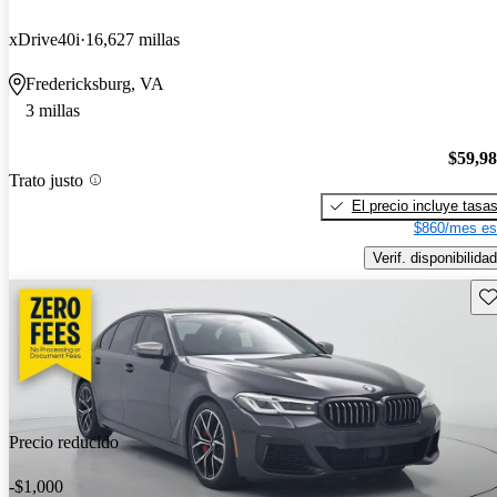
xDrive40i
16,627 millas
Fredericksburg, VA
3 millas
$59,9
Trato justo
El precio incluye tasa
$860/mes es
Verif. disponibilidad
Gu
Precio reducido
-$1,000