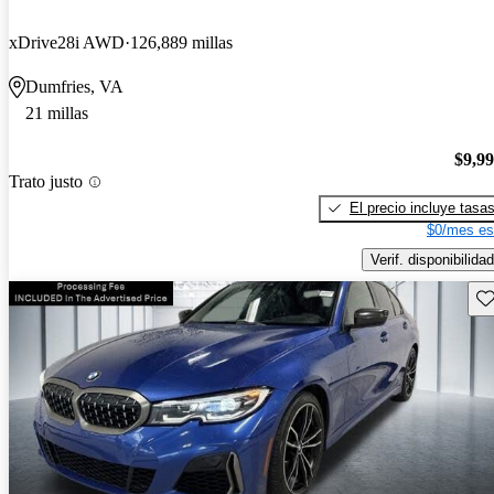
xDrive28i AWD
126,889 millas
Dumfries, VA
21 millas
$9,9
Trato justo
El precio incluye tasa
$0/mes es
Verif. disponibilidad
Gu