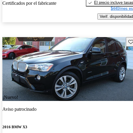
El precio incluye tasa
Certificados por el fabricante
$440/mes es
Verif. disponibilidad
Gu
¡Nuevo!
Aviso patrocinado
2016 BMW X3