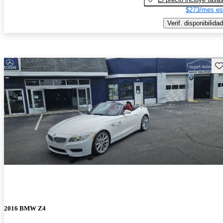
$273/mes es
Verif. disponibilidad
Gu
2016 BMW Z4