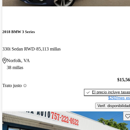
2018 BMW 3 Series
330i Sedan RWD
85,113 millas
Norfolk, VA
38 millas
$15,5
Trato justo
El precio incluye tasa
$292/mes es
Verif. disponibilidad
Gu