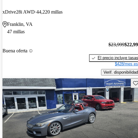
xDrive28i AWD
44,220 millas
Franklin, VA
47 millas
$23,999
$22,9
Buena oferta
El precio incluye tasa
$428/mes es
Verif. disponibilidad
Gu