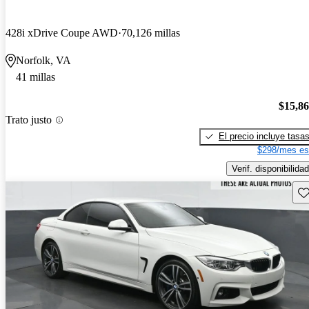
428i xDrive Coupe AWD
70,126 millas
Norfolk, VA
41 millas
$15,8
Trato justo
El precio incluye tasa
$298/mes es
Verif. disponibilidad
Gu