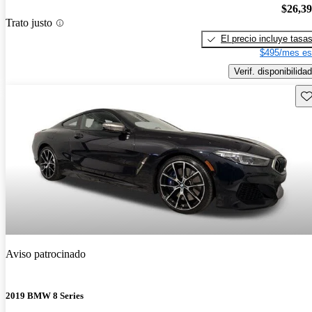
$26,3
Trato justo
El precio incluye tasa
$495/mes es
Verif. disponibilidad
Gu
Aviso patrocinado
2019 BMW 8 Series