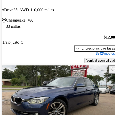
xDrive35i AWD
110,000 millas
Chesapeake, VA
33 millas
$12,8
Trato justo
El precio incluye tasa
$242/mes es
Verif. disponibilidad
Gu