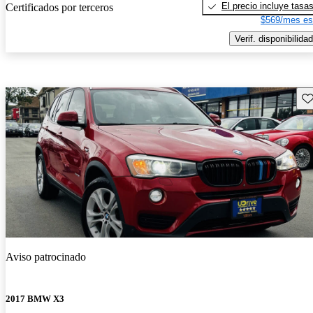
El precio incluye tasa
Certificados por terceros
$569/mes es
Verif. disponibilidad
Gu
Aviso patrocinado
2017 BMW X3