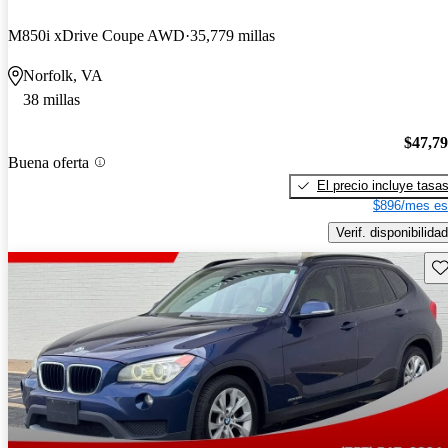
M850i xDrive Coupe AWD
35,779 millas
Norfolk, VA
38 millas
$47,7
Buena oferta
El precio incluye tasa
$896/mes es
Verif. disponibilidad
Gu