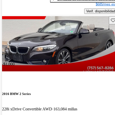
$685/mes es
Verif. disponibilidad
Gu
Precio reducido
-$1,000
2016 BMW 2 Series
228i xDrive Convertible AWD
163,084 millas