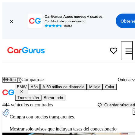
CarGurus: Autos nuevos y usados
Obtene
Con Modo de concesionario
150K+
Autos BMW usados en venta cerca de
Elizabeth City, NC
Compara
Filtro (1)
Ordenar
BMW
Año
A 50 millas de distancia
Millaje
Color
Transmisión
Borrar todo
444 vehículos encontrados
Guardar búsque
Compra con precios transparentes.
Mostrar solo avisos que incluyan tasas del concesionario