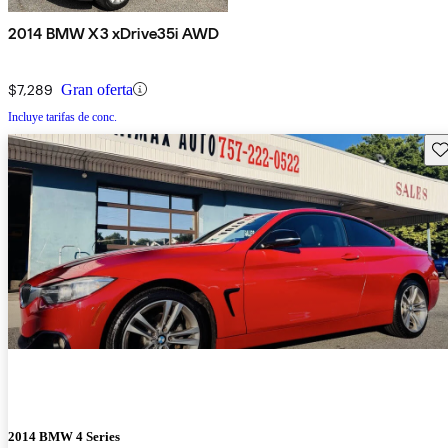
2014 BMW X3 xDrive35i AWD
$7,289
Gran oferta
Incluye tarifas de conc.
Gu
2014 BMW 4 Series