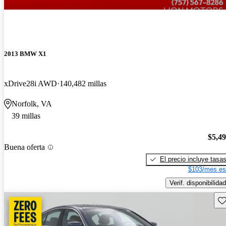
2013 BMW X1
xDrive28i AWD
140,482 millas
Norfolk, VA
39 millas
$5,4
Buena oferta
El precio incluye tasa
$103/mes es
Verif. disponibilidad
Gu