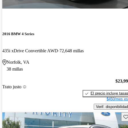
2016 BMW 4 Series
435i xDrive Convertible AWD
72,648 millas
Norfolk, VA
38 millas
$23,9
Trato justo
El precio incluye tasa
$450/mes es
Verif. disponibilidad
Gu