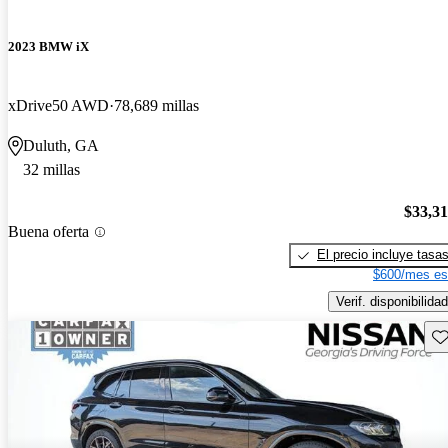
2023 BMW iX
xDrive50 AWD
78,689 millas
Duluth, GA
32 millas
$33,3
Buena oferta
El precio incluye tasa
$600/mes es
Verif. disponibilidad
Gu