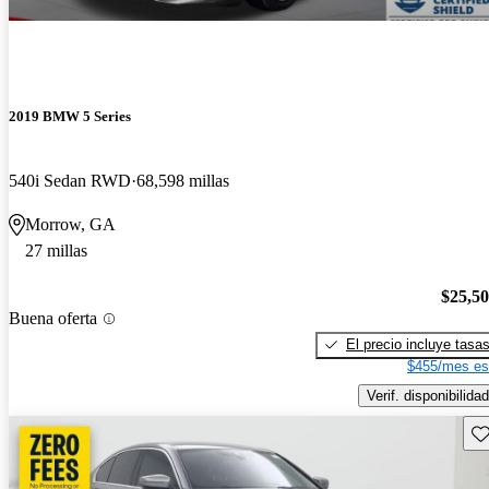
2019 BMW 5 Series
540i Sedan RWD
68,598 millas
Morrow, GA
27 millas
$25,5
Buena oferta
El precio incluye tasa
$455/mes es
Verif. disponibilidad
Gu