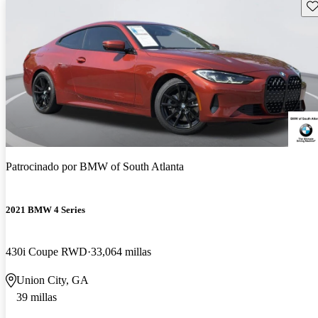
Gu
Patrocinado por
BMW of South Atlanta
2021 BMW 4 Series
430i Coupe RWD
33,064 millas
Union City, GA
39 millas