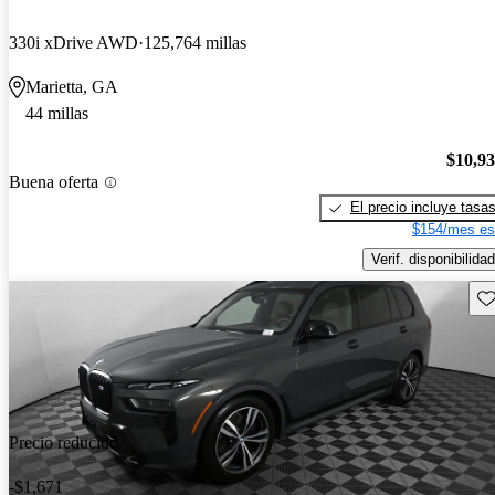
330i xDrive AWD
125,764 millas
Marietta, GA
44 millas
$10,9
Buena oferta
El precio incluye tasa
$154/mes es
Verif. disponibilidad
Gu
Precio reducido
-$1,671