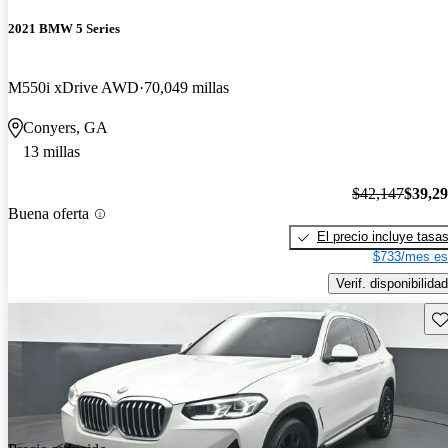
2021 BMW 5 Series
M550i xDrive AWD
70,049 millas
Conyers, GA
13 millas
$42,147
$39,2
Buena oferta
El precio incluye tasa
$733/mes es
Verif. disponibilidad
Gu