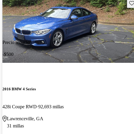
Gu
Precio reducido
-$500
2016 BMW 4 Series
428i Coupe RWD
92,693 millas
Lawrenceville, GA
31 millas