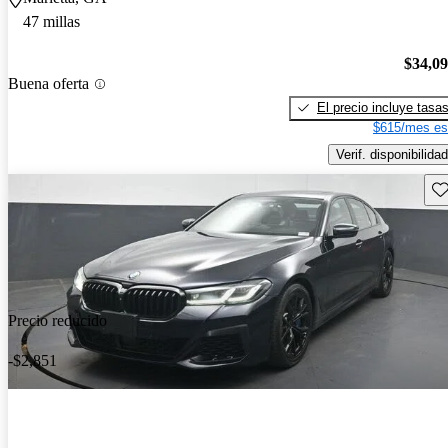
47 millas
$34,0
Buena oferta
El precio incluye tasa
$615/mes es
Verif. disponibilidad
Gu
Precio reducido
-$2,851