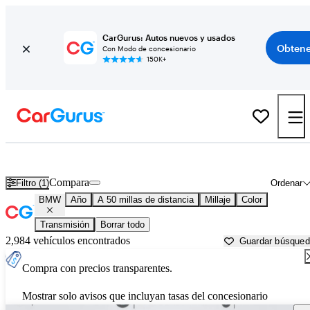
CarGurus: Autos nuevos y usados
Obtene
Con Modo de concesionario
150K+
Autos BMW usados en venta cerca de
Covington, GA
Compara
Filtro (1)
Ordenar
BMW
Año
A 50 millas de distancia
Millaje
Color
Transmisión
Borrar todo
2,984 vehículos encontrados
Guardar búsque
Compra con precios transparentes.
Mostrar solo avisos que incluyan tasas del concesionario