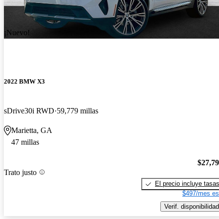
¡Nuevo!
2022 BMW X3
sDrive30i RWD
59,779 millas
Marietta, GA
47 millas
$27,7
Trato justo
El precio incluye tasa
$497/mes es
Verif. disponibilidad