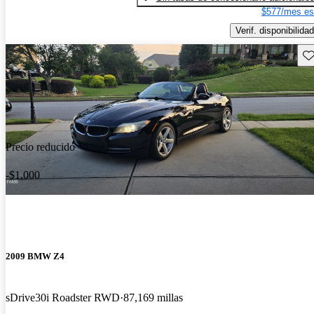
$577/mes es
Verif. disponibilidad
Gu
Precio reducido
-$1,000
2009 BMW Z4
sDrive30i Roadster RWD
87,169 millas