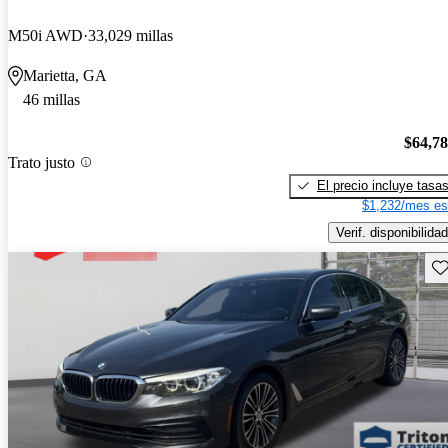
M50i AWD
33,029 millas
Marietta, GA
46 millas
$64,7
Trato justo
El precio incluye tasa
$1,232/mes es
Verif. disponibilidad
Gu