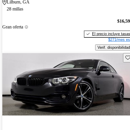
Lilburn, GA
28 millas
$16,5
Gran oferta
El precio incluye tasa
$271/mes es
Verif. disponibilidad
Gu