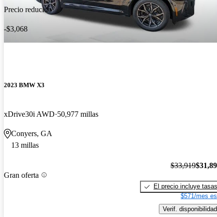
Precio reducido
-$3,068
2023 BMW X3
xDrive30i AWD
50,977 millas
Conyers, GA
13 millas
$33,919
$31,8
Gran oferta
El precio incluye tasa
$571/mes es
Verif. disponibilidad