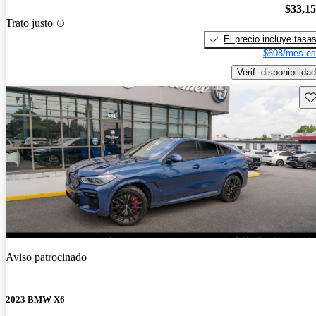
$33,1
Trato justo
El precio incluye tasa
$608/mes es
Verif. disponibilidad
Gu
Aviso patrocinado
2023 BMW X6