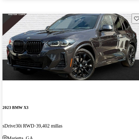
Gu
2023 BMW X3
sDrive30i RWD
39,402 millas
Marietta, GA