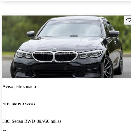
Gu
Aviso patrocinado
2019 BMW 3 Series
330i Sedan RWD
89,950 millas