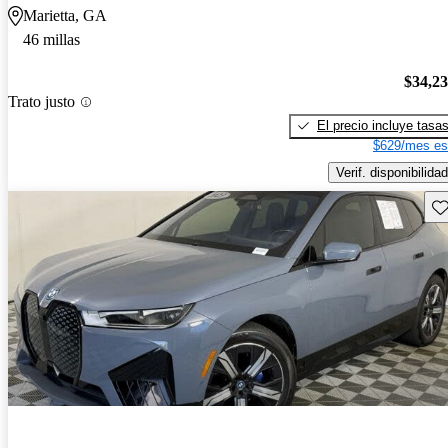
Marietta, GA
46 millas
$34,2
Trato justo
El precio incluye tasa
$629/mes es
Verif. disponibilidad
Gu