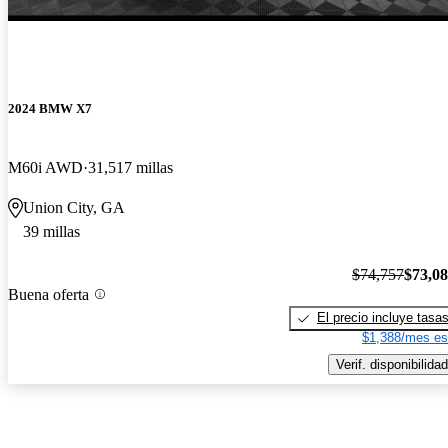
2024 BMW X7
M60i AWD
31,517 millas
Union City, GA
39 millas
$74,757
$73,0
Buena oferta
El precio incluye tasa
$1,388/mes es
Verif. disponibilidad