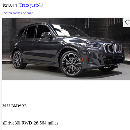
$21,814
Trato justo
Incluye tarifas de conc.
Gu
2022 BMW X3
sDrive30i RWD
26,564 millas