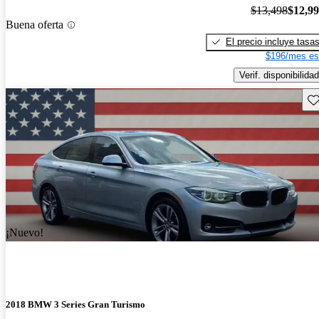
$13,498
$12,9
Buena oferta
El precio incluye tasa
$196/mes es
Verif. disponibilidad
Gu
¡Nuevo!
2018 BMW 3 Series Gran Turismo