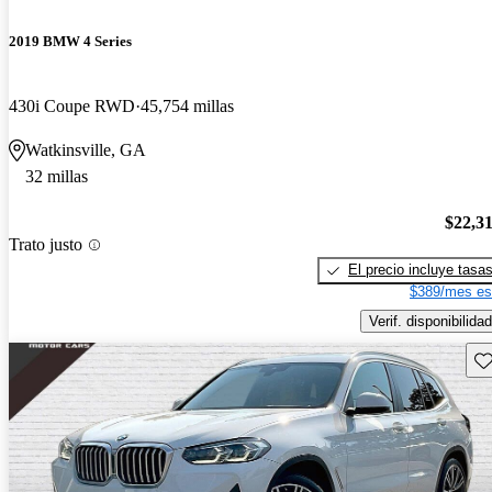
2019 BMW 4 Series
430i Coupe RWD
45,754 millas
Watkinsville, GA
32 millas
$22,3
Trato justo
El precio incluye tasa
$389/mes es
Verif. disponibilidad
Gu