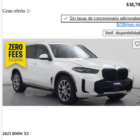
$38,7
Gran oferta
Sin tasas de concesionario adicionale
$728/mes es
Verif. disponibilidad
Gu
2025 BMW X5