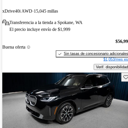
xDrive40i AWD
15,045 millas
Transferencia a la tienda a Spokane, WA
El precio incluye envío de $1,999
$56,9
Buena oferta
Sin tasas de concesionario adicionale
$1,053/mes es
Verif. disponibilidad
Gu