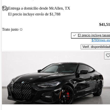
Entrega a domicilio desde McAllen, TX
El precio incluye envío de $1,788
$41,5
Trato justo
El precio incluye tasa
$793/mes es
Verif. disponibilidad
Gu