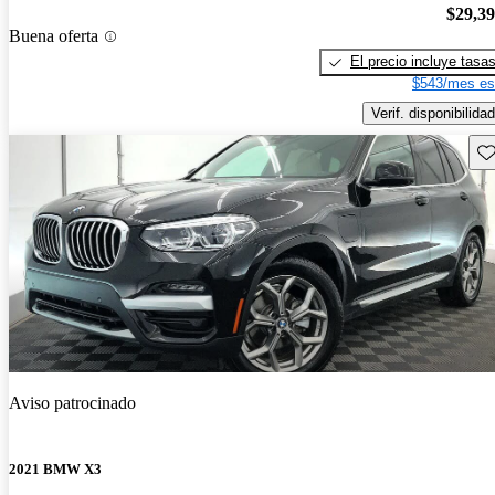
$29,3
Buena oferta
El precio incluye tasa
$543/mes es
Verif. disponibilidad
Gu
Aviso patrocinado
2021 BMW X3