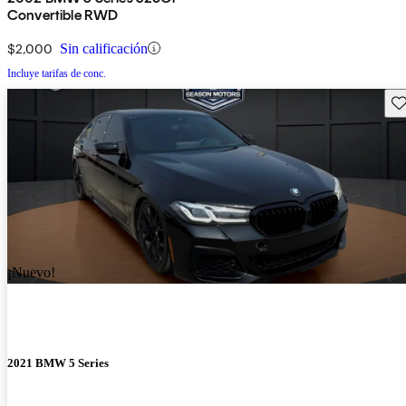
Convertible RWD
$2,000
Sin calificación
Incluye tarifas de conc.
Gu
¡Nuevo!
2021 BMW 5 Series