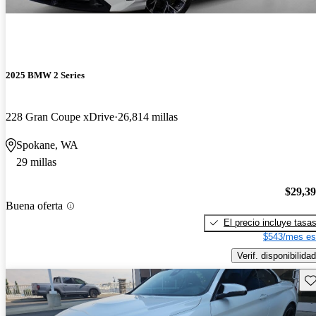
2025 BMW 2 Series
228 Gran Coupe xDrive
26,814 millas
Spokane, WA
29 millas
$29,3
Buena oferta
El precio incluye tasa
$543/mes es
Verif. disponibilidad
Gu