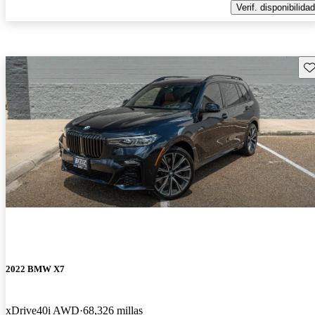
Verif. disponibilidad
Gu
2022 BMW X7
xDrive40i AWD
68,326 millas