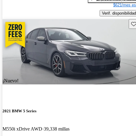
$621/mes es
Verif. disponibilidad
Gu
¡Nuevo!
2021 BMW 5 Series
M550i xDrive AWD
39,338 millas