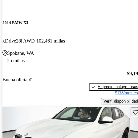
2014 BMW X3
xDrive28i AWD
102,461 millas
Spokane, WA
25 millas
$9,1
Buena oferta
El precio incluye tasa
$178/mes es
Verif. disponibilidad
Gu