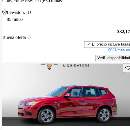
Convertible RWD
71,650 millas
Lewiston, ID
85 millas
$32,1
Buena oferta
El precio incluye tasa
$621/mes es
Verif. disponibilidad
Gu