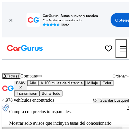
CarGurus: Autos nuevos y usados
Obtene
Con Modo de concesionario
150K+
Autos BMW usados en venta cerca de
Coeur D Alene, ID
Compara
Filtro (1)
Ordenar
BMW
Año
A 100 millas de distancia
Millaje
Color
Transmisión
Borrar todo
4,978 vehículos encontrados
Guardar búsque
Compra con precios transparentes.
Mostrar solo avisos que incluyan tasas del concesionario