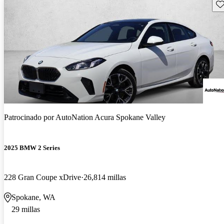
Gu
Patrocinado por
AutoNation Acura Spokane Valley
2025 BMW 2 Series
228 Gran Coupe xDrive
26,814 millas
Spokane, WA
29 millas