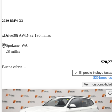
2020 BMW X3
xDrive30i AWD
82,186 millas
Spokane, WA
28 millas
$20,2
Buena oferta
El precio incluye tasa
$391/mes es
Verif. disponibilidad
Gu