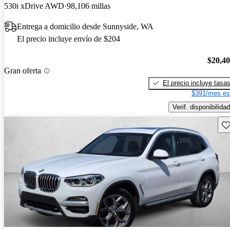
530i xDrive AWD
98,106 millas
Entrega a domicilio desde Sunnyside, WA
El precio incluye envío de $204
$20,4
Gran oferta
El precio incluye tasa
$391/mes es
Verif. disponibilidad
Gu