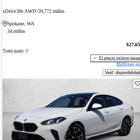
xDrive30e AWD
59,772 millas
Spokane, WA
34 millas
$27,6
Trato justo
El precio incluye tasa
$529/mes es
Verif. disponibilidad
Gu