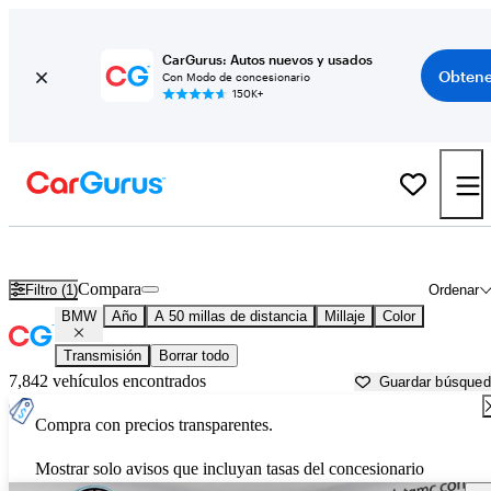
CarGurus: Autos nuevos y usados
Obtene
Con Modo de concesionario
150K+
Autos BMW usados en venta cerca de
Buffalo, NY
Compara
Filtro (1)
Ordenar
BMW
Año
A 50 millas de distancia
Millaje
Color
Transmisión
Borrar todo
7,842 vehículos encontrados
Guardar búsque
Compra con precios transparentes.
Mostrar solo avisos que incluyan tasas del concesionario