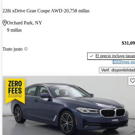
228i xDrive Gran Coupe AWD
20,758 millas
Orchard Park, NY
9 millas
$31,0
Trato justo
El precio incluye tasa
$310/mes es
Verif. disponibilidad
Gu