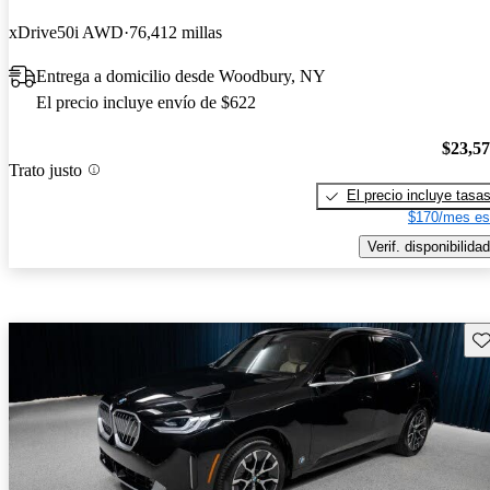
xDrive50i AWD
76,412 millas
Entrega a domicilio desde Woodbury, NY
El precio incluye envío de $622
$23,5
Trato justo
El precio incluye tasa
$170/mes es
Verif. disponibilidad
Gu