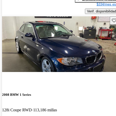
$334/mes es
Verif. disponibilidad
Gu
2008 BMW 1 Series
128i Coupe RWD
113,186 millas