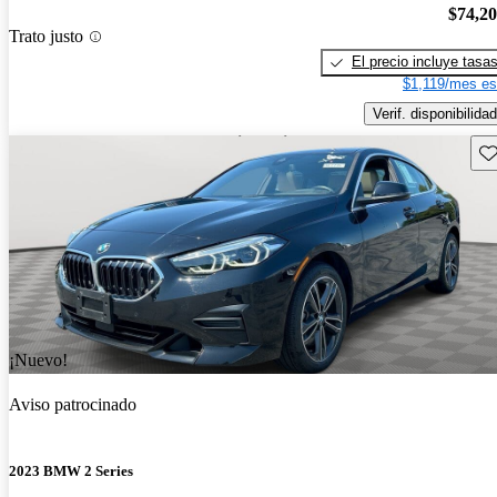
$74,2
Trato justo
El precio incluye tasa
$1,119/mes es
Verif. disponibilidad
Gu
¡Nuevo!
Aviso patrocinado
2023 BMW 2 Series