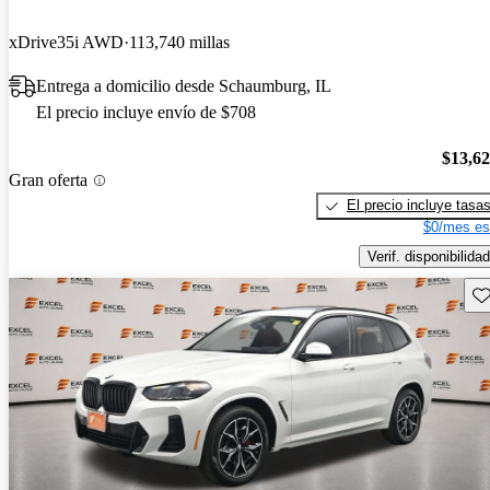
xDrive35i AWD
113,740 millas
Entrega a domicilio desde Schaumburg, IL
El precio incluye envío de $708
$13,6
Gran oferta
El precio incluye tasa
$0/mes es
Verif. disponibilidad
Gu