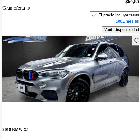
$60,8
Gran oferta
El precio incluye tasa
$882/mes es
Verif. disponibilidad
Gu
2018 BMW X5