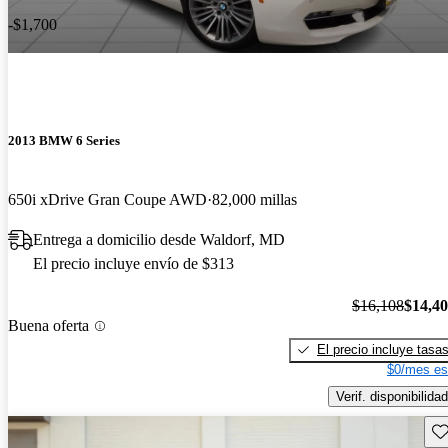
-$1,700
2013 BMW 6 Series
650i xDrive Gran Coupe AWD
82,000 millas
Entrega a domicilio desde Waldorf, MD
El precio incluye envío de $313
$16,108
$14,4
Buena oferta
El precio incluye tasa
$0/mes es
Verif. disponibilidad
Gu