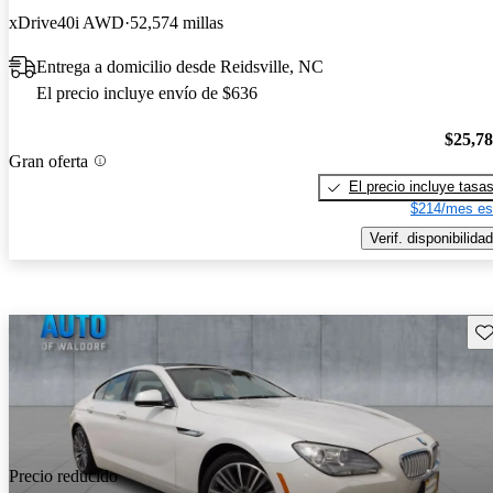
xDrive40i AWD
52,574 millas
Entrega a domicilio desde Reidsville, NC
El precio incluye envío de $636
$25,7
Gran oferta
El precio incluye tasa
$214/mes es
Verif. disponibilidad
Gu
Precio reducido