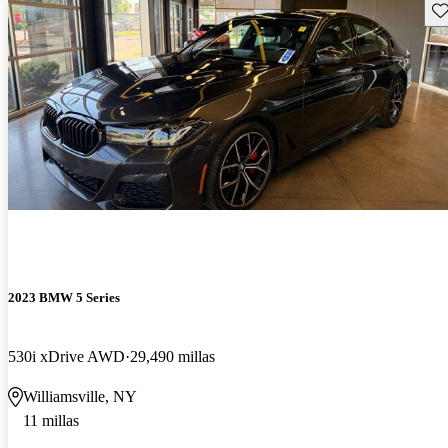
Gu
2023 BMW 5 Series
530i xDrive AWD
29,490 millas
Williamsville, NY
11 millas