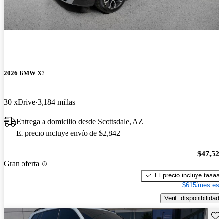
2026 BMW X3
30 xDrive
3,184 millas
Entrega a domicilio desde Scottsdale, AZ
El precio incluye envío de $2,842
$47,5
Gran oferta
El precio incluye tasa
$615/mes es
Verif. disponibilidad
Gu