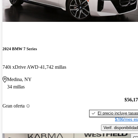
2024 BMW 7 Series
740i xDrive AWD
41,742 millas
Medina, NY
34 millas
$56,1
Gran oferta
El precio incluye tasa
$786/mes es
Verif. disponibilidad
Gu