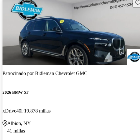
Gu
Patrocinado por
Bidleman Chevrolet GMC
2026 BMW X7
xDrive40i
19,878 millas
Albion, NY
41 millas