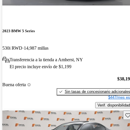
2023 BMW 5 Series
530i RWD
14,987 millas
Transferencia a la tienda a Amherst, NY
El precio incluye envío de $1,199
$38,1
Buena oferta
Sin tasas de concesionario adicionale
$447/mes es
Verif. disponibilidad
Gu