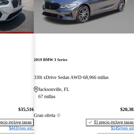
2019 BMW 3 Series
330i xDrive Sedan AWD
68,966 millas
Jacksonville, FL
67 millas
$35,516
$20,38
Gran oferta
recio incluye tasas
El precio incluye tasas
$443/mes est.
$145/mes est