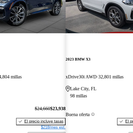
2023 BMW X3
4,804 millas
xDrive30i AWD
32,801 millas
Lake City, FL
98 millas
$24,660
$23,938
Buena oferta
El precio incluye tasas
El p
$218/mes est.