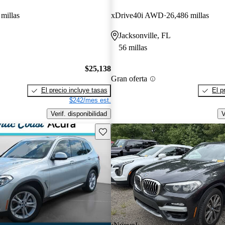
millas
xDrive40i AWD
26,486 millas
Jacksonville, FL
56 millas
$25,138
Gran oferta
El precio incluye tasas
El p
$242/mes est.
Verif. disponibilidad
V
Guarda este Aviso