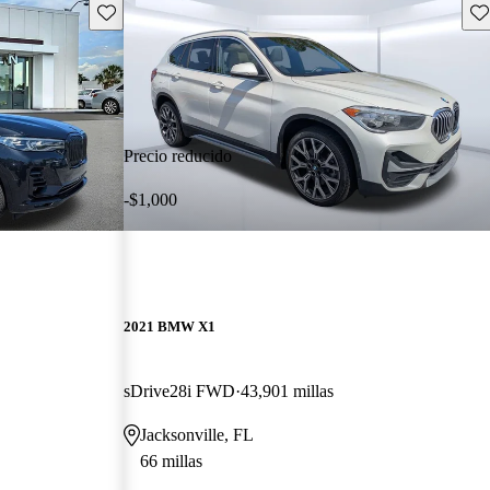
Guarda este Aviso
Gu
Precio reducido
-$1,000
2021 BMW X1
sDrive28i FWD
43,901 millas
Jacksonville, FL
66 millas