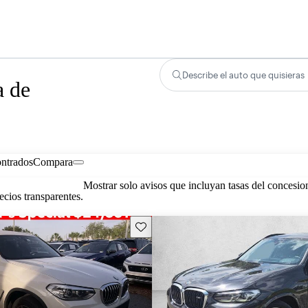
Describe el auto que quisieras
a de
ontrados
Compara
Mostrar solo avisos que incluyan tasas del concesio
cios transparentes.
Guarda este Aviso