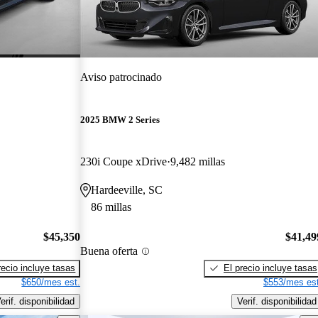
Aviso patrocinado
2025 BMW 2 Series
230i Coupe xDrive
9,482 millas
Hardeeville, SC
86 millas
$45,350
$41,49
Buena oferta
recio incluye tasas
El precio incluye tasas
$650/mes est.
$553/mes est
erif. disponibilidad
Verif. disponibilidad