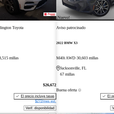
¡Nuevo!
lington Toyota
Aviso patrocinado
2022 BMW X3
8,515 millas
M40i AWD
30,603 millas
Jacksonville, FL
67 millas
$26,672
Buena oferta
El precio incluye tasas
El p
$272/mes est.
Verif. disponibilidad
V