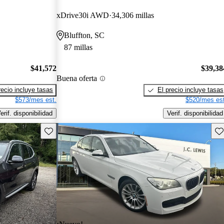
xDrive30i AWD
34,306 millas
Bluffton, SC
87 millas
$41,572
$39,38
Buena oferta
recio incluye tasas
El precio incluye tasas
$573/mes est.
$520/mes est
erif. disponibilidad
Verif. disponibilidad
Guarda este Aviso
Gu