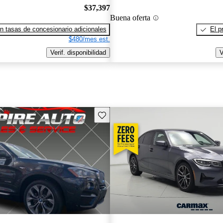
$37,397
Buena oferta
n tasas de concesionario adicionales
El p
$480/mes est.
Verif. disponibilidad
V
Guarda este Aviso