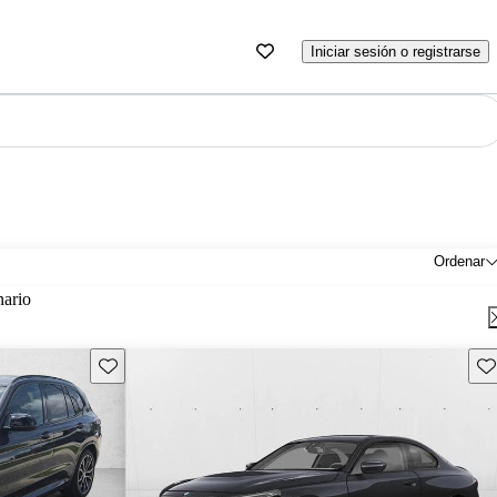
Iniciar sesión o registrarse
Ordenar
nario
Guarda este Aviso
Gu