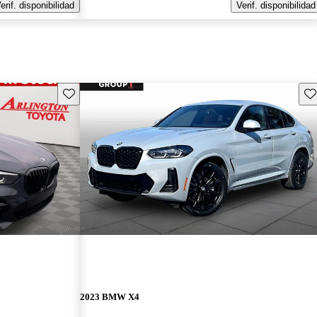
erif. disponibilidad
Verif. disponibilidad
Guarda este Aviso
Gu
2023 BMW X4