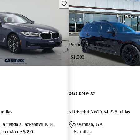
Guarda este Aviso
Precio reducido
-$1,500
2021 BMW X7
millas
xDrive40i AWD
54,228 millas
 la tienda a Jacksonville, FL
Savannah, GA
uye envío de $399
62 millas