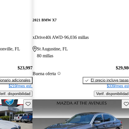
2021 BMW X7
xDrive40i AWD
96,036 millas
sonville, FL
St Augustine, FL
80 millas
$23,997
$29,98
Buena oferta
onario adicionales
El precio incluye tasas
$219/mes est.
$339/mes est
erif. disponibilidad
Verif. disponibilidad
Guarda este Aviso
Gu