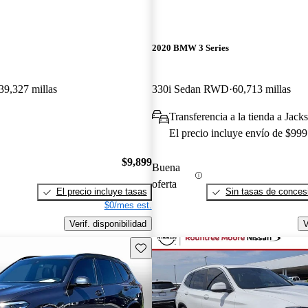
2020 BMW 3 Series
39,327 millas
330i Sedan RWD
60,713 millas
Transferencia a la tienda a Jack
El precio incluye envío de $999
$9,899
Buena
oferta
El precio incluye tasas
Sin tasas de concesi
$0/mes est.
Verif. disponibilidad
V
Guarda este Aviso