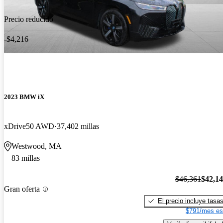
Precio reducido
-$4,216
2023 BMW iX
xDrive50 AWD
37,402 millas
Westwood, MA
83 millas
$46,361
$42,1
Gran oferta
El precio incluye tasa
$791/mes es