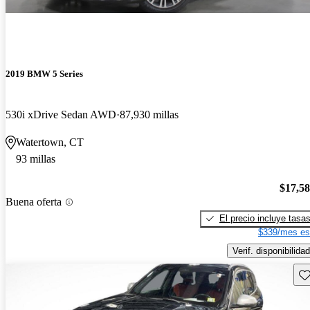
2019 BMW 5 Series
530i xDrive Sedan AWD
87,930 millas
Watertown, CT
93 millas
$17,5
Buena oferta
El precio incluye tasa
$339/mes es
Verif. disponibilidad
Gu