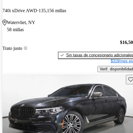
740i xDrive AWD
135,156 millas
Watervliet, NY
58 millas
$16,5
Trato justo
Sin tasas de concesionario adicionale
$319/mes es
Verif. disponibilidad
Gu