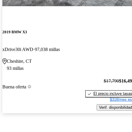
2019 BMW X3
xDrive30i AWD
97,038 millas
Cheshire, CT
93 millas
$17,790
$16,4
Buena oferta
El precio incluye tasa
$318/mes es
Verif. disponibilidad