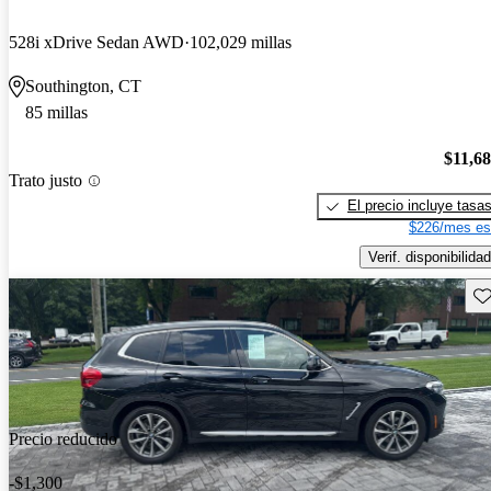
528i xDrive Sedan AWD
102,029 millas
Southington, CT
85 millas
$11,6
Trato justo
El precio incluye tasa
$226/mes es
Verif. disponibilidad
Gu
Precio reducido
-$1,300