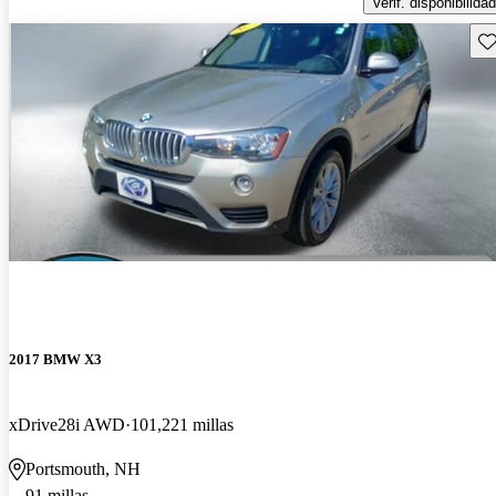
Verif. disponibilidad
Gu
2017 BMW X3
xDrive28i AWD
101,221 millas
Portsmouth, NH
91 millas