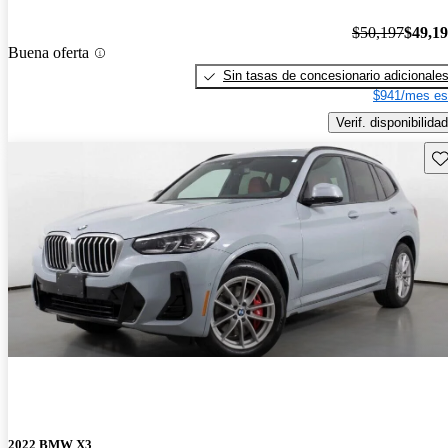
$50,197
$49,1
Buena oferta
Sin tasas de concesionario adicionale
$941/mes es
Verif. disponibilidad
Gu
2022 BMW X3