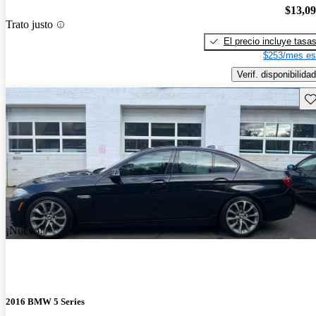
$13,0
Trato justo
El precio incluye tasa
$253/mes es
Verif. disponibilidad
Gu
¡Nuevo!
2016 BMW 5 Series