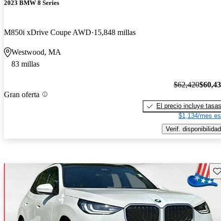
2023 BMW 8 Series
M850i xDrive Coupe AWD
15,848 millas
Westwood, MA
83 millas
$62,420
$60,4
Gran oferta
El precio incluye tasa
$1,134/mes es
Verif. disponibilidad
Gu