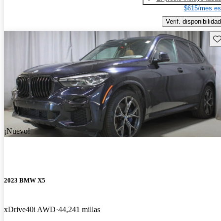
$615/mes es
Verif. disponibilidad
Gu
¡Nuevo!
2023 BMW X5
xDrive40i AWD
44,241 millas