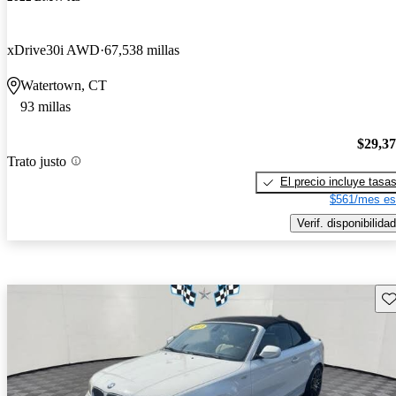
xDrive30i AWD
67,538 millas
Watertown, CT
93 millas
$29,3
Trato justo
El precio incluye tasa
$561/mes es
Verif. disponibilidad
Gu