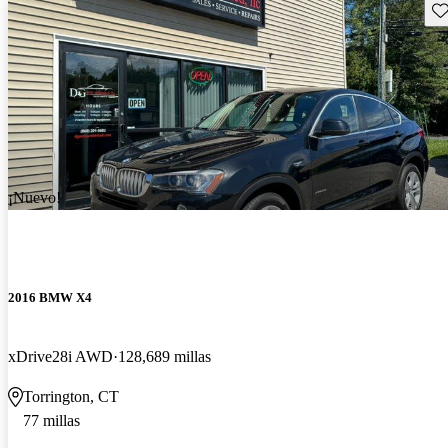
Gu
¡Nuevo!
2016 BMW X4
xDrive28i AWD
128,689 millas
Torrington, CT
77 millas