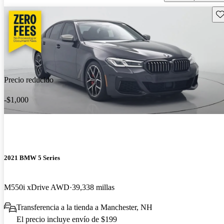
Gu
Precio reducido
-$1,000
2021 BMW 5 Series
M550i xDrive AWD
39,338 millas
Transferencia a la tienda a Manchester, NH
El precio incluye envío de $199