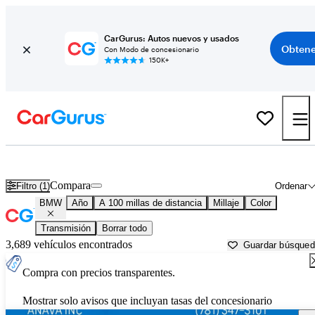
CarGurus: Autos nuevos y usados
Obtene
Con Modo de concesionario
150K+
Autos BMW usados en venta cerca de
Brattleboro, VT
Compara
Filtro (1)
Ordenar
BMW
Año
A 100 millas de distancia
Millaje
Color
Transmisión
Borrar todo
3,689 vehículos encontrados
Guardar búsque
Compra con precios transparentes.
Mostrar solo avisos que incluyan tasas del concesionario