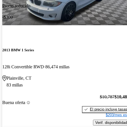
Precio reducido
-$300
2013 BMW 1 Series
128i Convertible RWD
86,474 millas
Plainville, CT
83 millas
$10,787
$10,4
Buena oferta
El precio incluye tasa
$203/mes es
Verif. disponibilidad