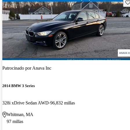
Gu
Patrocinado por
Anava Inc
2014 BMW 3 Series
328i xDrive Sedan AWD
96,832 millas
Whitman, MA
97 millas