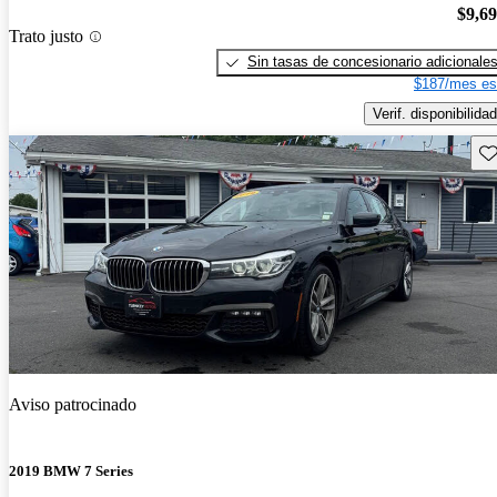
$9,6
Trato justo
Sin tasas de concesionario adicionale
$187/mes es
Verif. disponibilidad
Gu
Aviso patrocinado
2019 BMW 7 Series