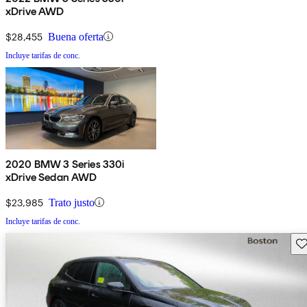
xDrive AWD
$28,455
Buena oferta
Incluye tarifas de conc.
2020 BMW 3 Series 330i
xDrive Sedan AWD
$23,985
Trato justo
Incluye tarifas de conc.
Gu