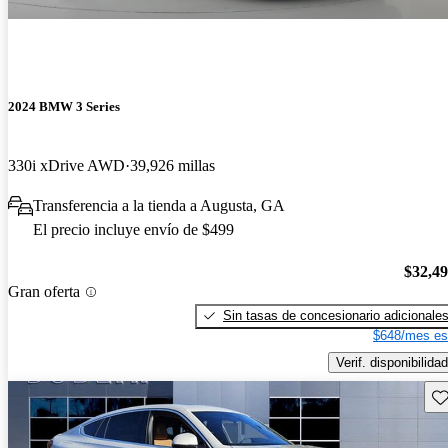
2024 BMW 3 Series
330i xDrive AWD
39,926 millas
Transferencia a la tienda a Augusta, GA
El precio incluye envío de $499
$32,4
Gran oferta
Sin tasas de concesionario adicionale
$648/mes es
Verif. disponibilidad
Gu