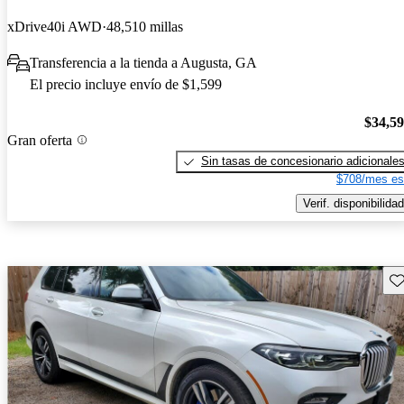
xDrive40i AWD
48,510 millas
Transferencia a la tienda a Augusta, GA
El precio incluye envío de $1,599
$34,5
Gran oferta
Sin tasas de concesionario adicionale
$708/mes es
Verif. disponibilidad
Gu