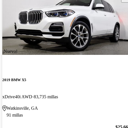
¡Nuevo!
2019 BMW X5
xDrive40i AWD
83,735 millas
Watkinsville, GA
91 millas
$25,6