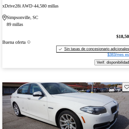
xDrive28i AWD
44,580 millas
Simpsonville, SC
89 millas
$18,5
Buena oferta
Sin tasas de concesionario adicionale
$383/mes es
Verif. disponibilidad
Gu