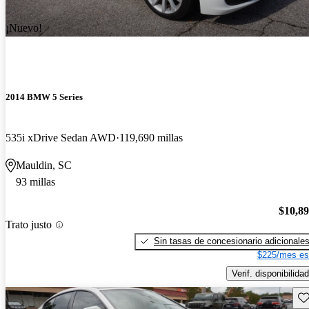
¡Nuevo!
2014 BMW 5 Series
535i xDrive Sedan AWD
119,690 millas
Mauldin, SC
93 millas
$10,8
Trato justo
Sin tasas de concesionario adicionale
$225/mes es
Verif. disponibilidad
Gu