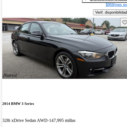
$959/mes es
Verif. disponibilidad
Gu
¡Nuevo!
2014 BMW 3 Series
328i xDrive Sedan AWD
147,995 millas