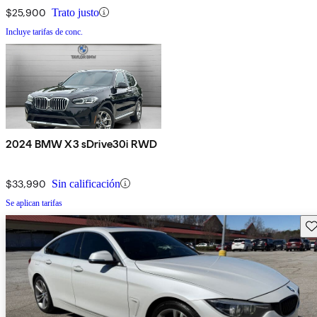
$25,900
Trato justo
Incluye tarifas de conc.
2024 BMW X3 sDrive30i RWD
$33,990
Sin calificación
Se aplican tarifas
Gu