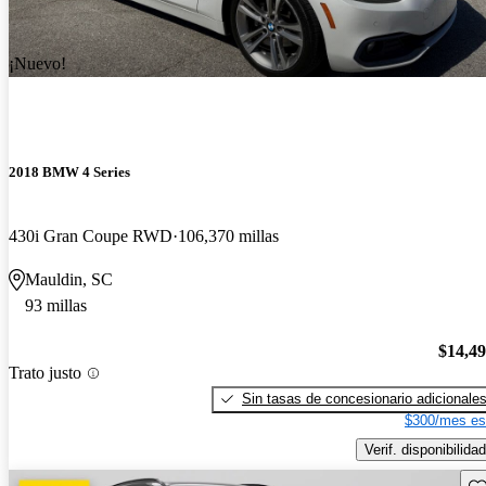
¡Nuevo!
2018 BMW 4 Series
430i Gran Coupe RWD
106,370 millas
Mauldin, SC
93 millas
$14,4
Trato justo
Sin tasas de concesionario adicionale
$300/mes es
Verif. disponibilidad
Gu