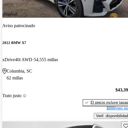
¡Nuevo!
Aviso patrocinado
2022 BMW X7
xDrive40i AWD
54,555 millas
Columbia, SC
62 millas
$43,3
Trato justo
El precio incluye tasa
$888/mes es
Verif. disponibilidad
Gu