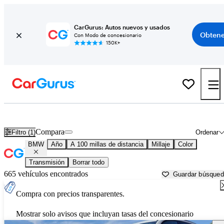
CarGurus: Autos nuevos y usados
Obtene
Con Modo de concesionario
150K+
Autos BMW usados en venta cerca de
Augusta, GA
Compara
Filtro (1)
Ordenar
BMW
Año
A 100 millas de distancia
Millaje
Color
Transmisión
Borrar todo
665 vehículos encontrados
Guardar búsque
Compra con precios transparentes.
Mostrar solo avisos que incluyan tasas del concesionario