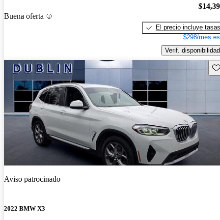
$14,3
Buena oferta
El precio incluye tasa
$298/mes es
Verif. disponibilidad
Gu
Aviso patrocinado
2022 BMW X3