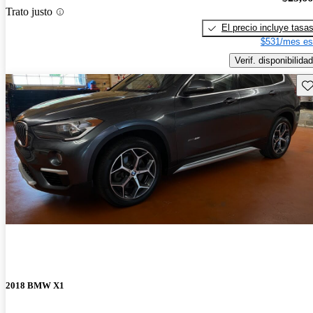
Trato justo
El precio incluye tasa
$531/mes es
Verif. disponibilidad
Gu
2018 BMW X1