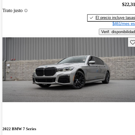
$22,3
Trato justo
El precio incluye tasa
$461/mes es
Verif. disponibilidad
Gu
2022 BMW 7 Series