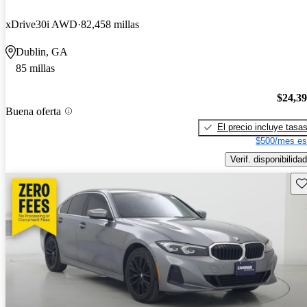
xDrive30i AWD
82,458 millas
Dublin, GA
85 millas
$24,3
Buena oferta
El precio incluye tasa
$500/mes es
Verif. disponibilidad
Gu