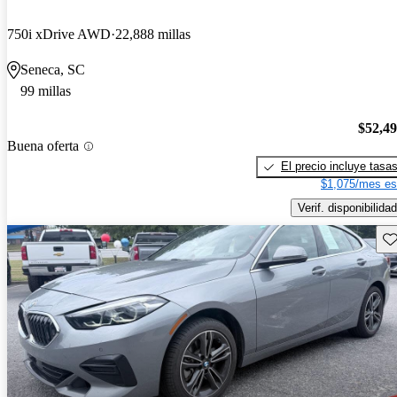
750i xDrive AWD
22,888 millas
Seneca, SC
99 millas
$52,4
Buena oferta
El precio incluye tasa
$1,075/mes es
Verif. disponibilidad
Gu