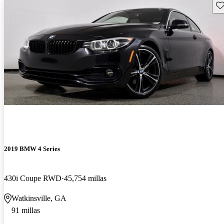
Gu
2019 BMW 4 Series
430i Coupe RWD
45,754 millas
Watkinsville, GA
91 millas