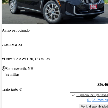
Aviso patrocinado
2025 BMW X5
xDrive50e AWD
30,373 millas
Somersworth, NH
92 millas
$56,4
Trato justo
El precio incluye tasa
$1,021/mes es
Verif. disponibilidad