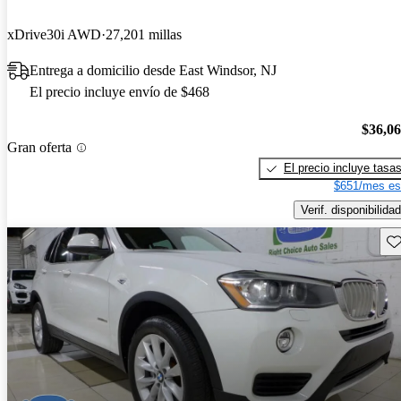
xDrive30i AWD
27,201 millas
Entrega a domicilio desde East Windsor, NJ
El precio incluye envío de $468
$36,0
Gran oferta
El precio incluye tasa
$651/mes es
Verif. disponibilidad
Gu