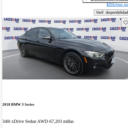
$201/mes es
Verif. disponibilidad
Gu
2018 BMW 3 Series
340i xDrive Sedan AWD
67,203 millas