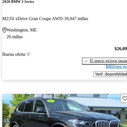
2020 BMW 2 Series
M235i xDrive Gran Coupe AWD
39,947 millas
Washington, ME
20 millas
$26,0
Buena oferta
El precio incluye tasa
$483/mes es
Verif. disponibilidad
Gu