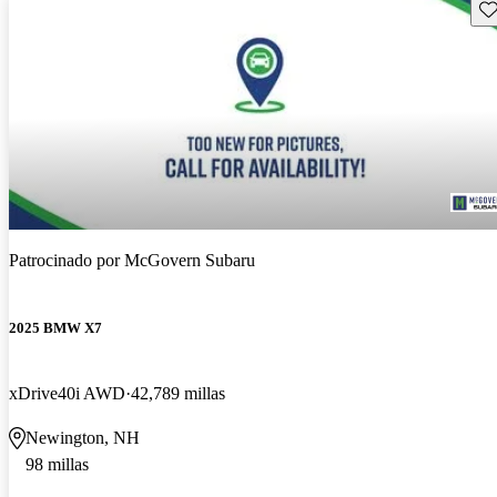
Gu
Patrocinado por
McGovern Subaru
2025 BMW X7
xDrive40i AWD
42,789 millas
Newington, NH
98 millas