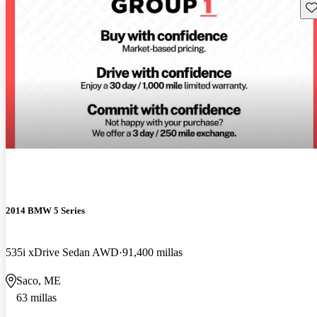
Gu
2014 BMW 5 Series
535i xDrive Sedan AWD
91,400 millas
Saco, ME
63 millas