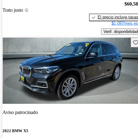
$60,5
Trato justo
El precio incluye tasa
$1,097/mes es
Verif. disponibilidad
Gu
Aviso patrocinado
2022 BMW X5