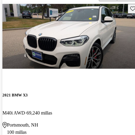
Gu
2021 BMW X3
M40i AWD
69,240 millas
Portsmouth, NH
100 millas