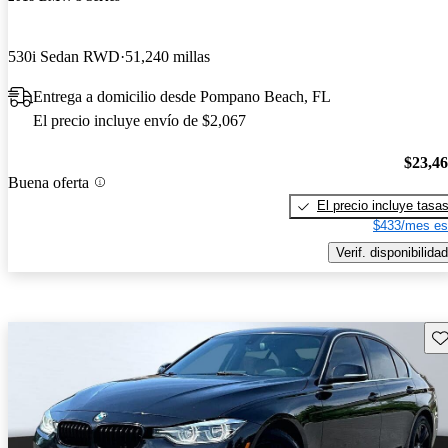
530i Sedan RWD
51,240 millas
Entrega a domicilio desde Pompano Beach, FL
El precio incluye envío de $2,067
$23,4
Buena oferta
El precio incluye tasa
$433/mes es
Verif. disponibilidad
Gu