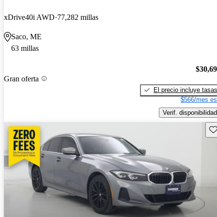
xDrive40i AWD
77,282 millas
Saco, ME
63 millas
$30,6
Gran oferta
El precio incluye tasa
$566/mes es
Verif. disponibilidad
Gu