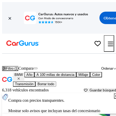
CarGurus: Autos nuevos y usados
Obtene
Con Modo de concesionario
150K+
Autos BMW usados en venta cerca de
Augusta, ME
Compara
Filtro (1)
Ordenar
BMW
Año
A 100 millas de distancia
Millaje
Color
Transmisión
Borrar todo
6,318 vehículos encontrados
Guardar búsque
Compra con precios transparentes.
Mostrar solo avisos que incluyan tasas del concesionario