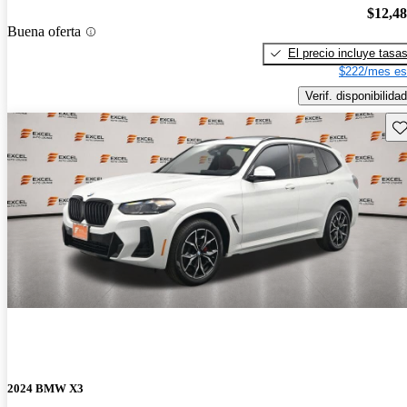
$12,4
Buena oferta
El precio incluye tasa
$222/mes es
Verif. disponibilidad
Gu
2024 BMW X3