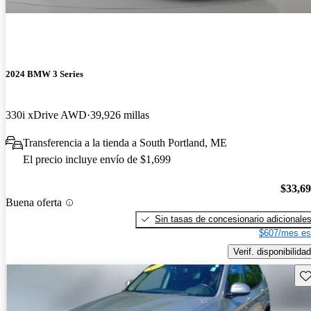
2024 BMW 3 Series
330i xDrive AWD
39,926 millas
Transferencia a la tienda a South Portland, ME
El precio incluye envío de $1,699
$33,6
Buena oferta
Sin tasas de concesionario adicionale
$607/mes es
Verif. disponibilidad
Gu