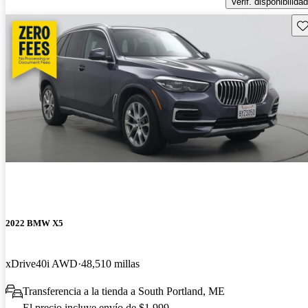
Verif. disponibilidad
Gu
2022 BMW X5
xDrive40i AWD
48,510 millas
Transferencia a la tienda a South Portland, ME
El precio incluye envío de $1,999