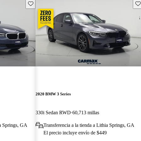
Guarda este Aviso
Gu
2020 BMW 3 Series
330i Sedan RWD
60,713 millas
ia Springs, GA
Transferencia a la tienda a Lithia Springs, GA
El precio incluye envío de $449