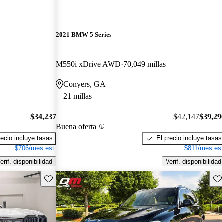
2021 BMW 5 Series
M550i xDrive AWD
70,049 millas
Conyers, GA
21 millas
$34,237
$42,147
$39,29
Buena oferta
recio incluye tasas
El precio incluye tasas
$706/mes est.
$811/mes est
erif. disponibilidad
Verif. disponibilidad
Guarda este Aviso
Gu