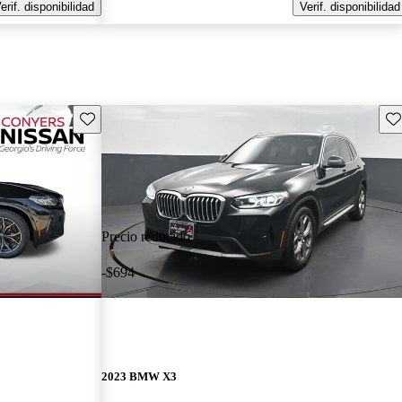
erif. disponibilidad
Verif. disponibilidad
Guarda este Aviso
Gu
Precio reducido
-$694
2023 BMW X3