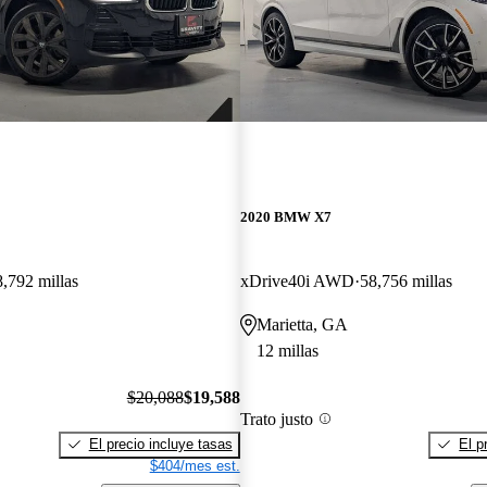
2020 BMW X7
8,792 millas
xDrive40i AWD
58,756 millas
Marietta, GA
12 millas
$20,088
$19,588
Trato justo
El precio incluye tasas
El p
$404/mes est.