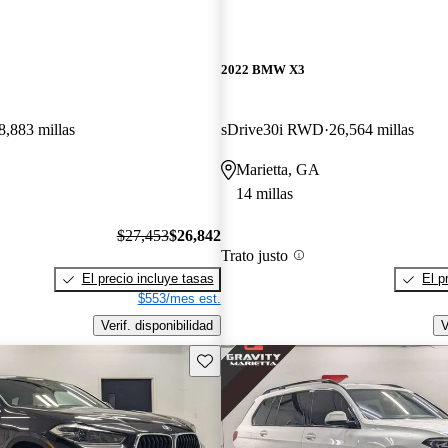
2022 BMW X3
8,883 millas
sDrive30i RWD
26,564 millas
Marietta, GA
14 millas
$27,453
$26,842
Trato justo
El precio incluye tasas
El p
$553/mes est.
Verif. disponibilidad
V
Guarda este Aviso