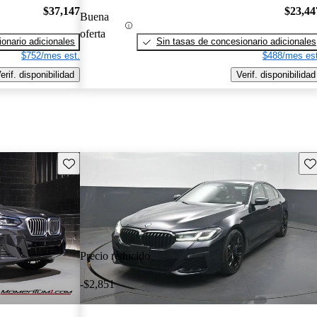
$37,147
$23,44
Buena
oferta
onario adicionales
Sin tasas de concesionario adicionales
$752/mes est.
$488/mes est
erif. disponibilidad
Verif. disponibilidad
Guarda este Aviso
Gu
Precio reducido
-$2,851