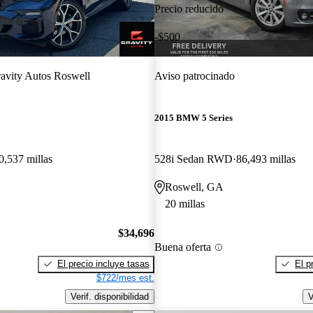
Precio reducido
-$500
avity Autos Roswell
Aviso patrocinado
2015 BMW 5 Series
0,537 millas
528i Sedan RWD
86,493 millas
Roswell, GA
20 millas
$34,696
Buena oferta
El precio incluye tasas
El p
$722/mes est.
Verif. disponibilidad
V