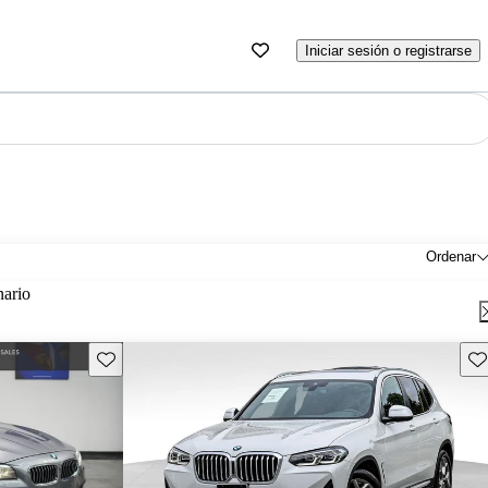
Iniciar sesión o registrarse
Ordenar
nario
Guarda este Aviso
Gu