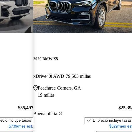
2020 BMW X5
xDrive40i AWD
79,503 millas
Peachtree Corners, GA
19 millas
$35,497
$25,39
Buena oferta
recio incluye tasas
El precio incluye tasas
$739/mes est.
$529/mes est