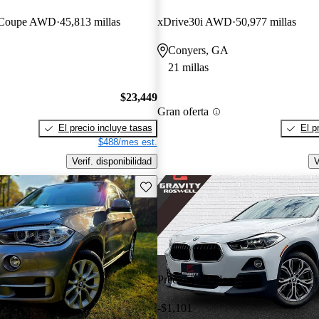
n Coupe AWD
45,813 millas
xDrive30i AWD
50,977 millas
Conyers, GA
21 millas
$23,449
Gran oferta
El precio incluye tasas
El p
$488/mes est.
Verif. disponibilidad
V
Guarda este Aviso
Precio reducido
-$1,101