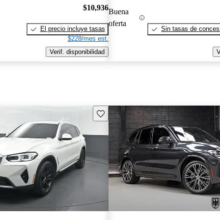
$10,936
Buena
oferta
El precio incluye tasas
Sin tasas de concesi
$228/mes est.
Verif. disponibilidad
V
Guarda este Aviso