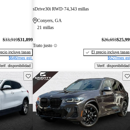
sDrive30i RWD
74,343 millas
Conyers, GA
21 millas
$33,919
$31,899
$26,693
$25,99
Trato justo
recio incluye tasas
El precio incluye tasas
$646/mes est.
$527/mes est
erif. disponibilidad
Verif. disponibilidad
Guarda este Aviso
Gu