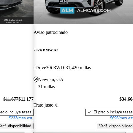
Aviso patrocinado
2024 BMW X3
sDrive30i RWD
31,420 millas
Newnan, GA
31 millas
$11,677
$11,177
$34,66
Trato justo
recio incluye tasas
El precio incluye tasas
$233/mes est.
$696/mes est
erif. disponibilidad
Verif. disponibilidad