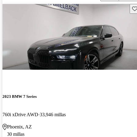
Gu
2023 BMW 7 Series
760i xDrive AWD
33,946 millas
Phoenix, AZ
30 millas