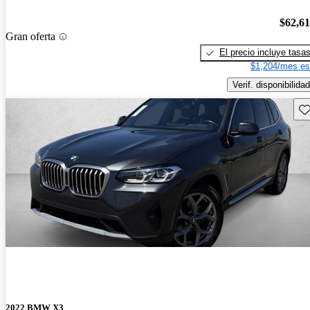
$62,6
Gran oferta
El precio incluye tasa
$1,204/mes es
Verif. disponibilidad
Gu
2022 BMW X3