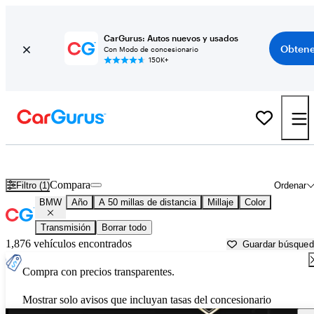
CarGurus: Autos nuevos y usados
Obtene
Con Modo de concesionario
150K+
Autos BMW usados en venta cerca de
Apache Junction, AZ
Compara
Filtro (1)
Ordenar
BMW
Año
A 50 millas de distancia
Millaje
Color
Transmisión
Borrar todo
1,876 vehículos encontrados
Guardar búsque
Compra con precios transparentes.
Mostrar solo avisos que incluyan tasas del concesionario