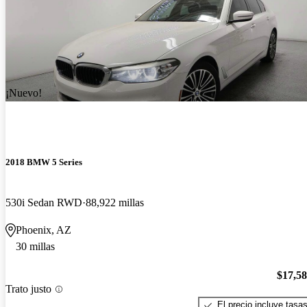
¡Nuevo!
2018 BMW 5 Series
530i Sedan RWD
88,922 millas
Phoenix, AZ
30 millas
$17,5
Trato justo
El precio incluye tasa