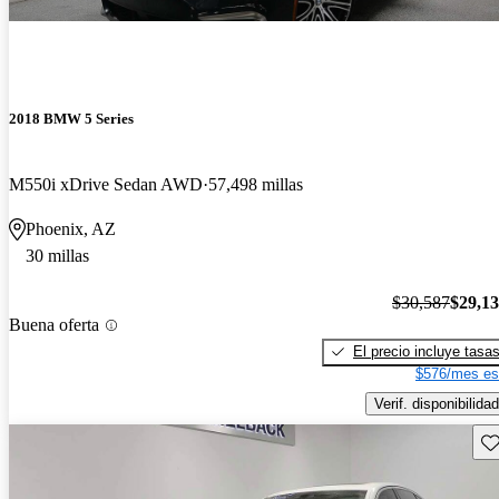
2018 BMW 5 Series
M550i xDrive Sedan AWD
57,498 millas
Phoenix, AZ
30 millas
$30,587
$29,1
Buena oferta
El precio incluye tasa
$576/mes es
Verif. disponibilidad
Gu