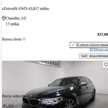
xDrive40i AWD
43,817 millas
Chandler, AZ
17 millas
$37,0
Buena oferta
El precio incluye tasa
$733/mes es
Verif. disponibilidad
Gu
Precio reducido
-$1,452