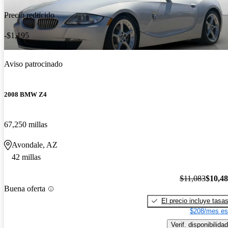
Precio reducido
-$1,195
Aviso patrocinado
2008 BMW Z4
67,250 millas
Avondale, AZ
42 millas
$11,083
$10,4
Buena oferta
El precio incluye tasa
$208/mes es
Verif. disponibilidad