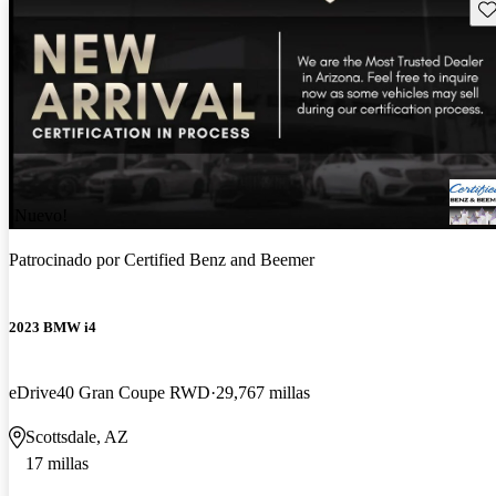
Gu
¡Nuevo!
Patrocinado por
Certified Benz and Beemer
2023 BMW i4
eDrive40 Gran Coupe RWD
29,767 millas
Scottsdale, AZ
17 millas