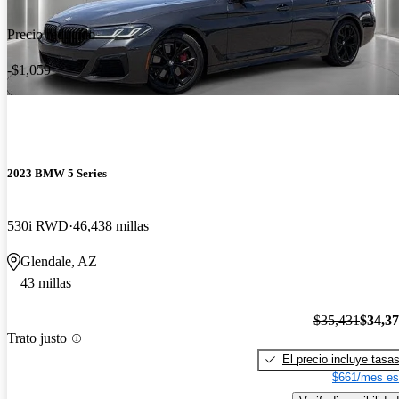
Precio reducido
-$1,059
2023 BMW 5 Series
530i RWD
46,438 millas
Glendale, AZ
43 millas
$35,431
$34,3
Trato justo
El precio incluye tasa
$661/mes es