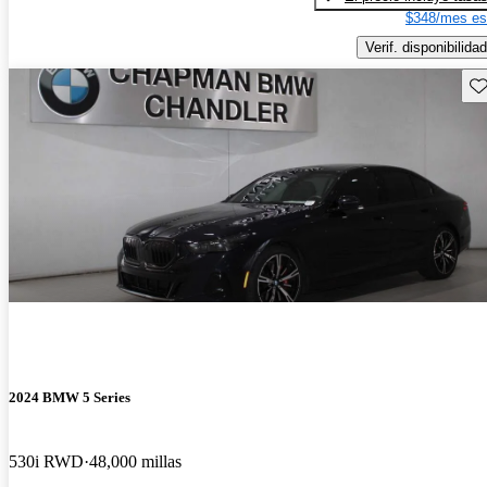
$348/mes es
Verif. disponibilidad
Gu
2024 BMW 5 Series
530i RWD
48,000 millas