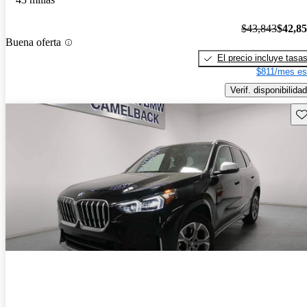
$43,843
$42,8
Buena oferta
El precio incluye tasa
$811/mes es
Verif. disponibilidad
Gu