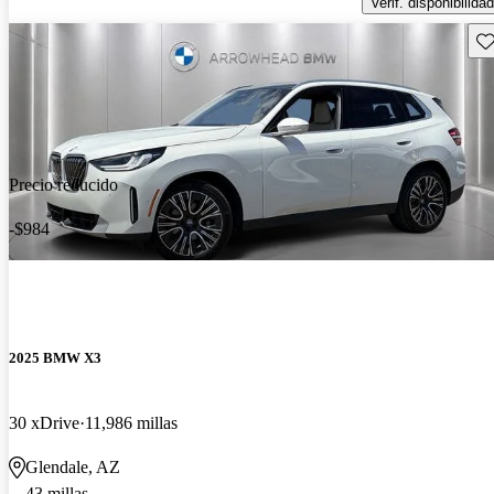
Verif. disponibilidad
Gu
Precio reducido
-$984
2025 BMW X3
30 xDrive
11,986 millas
Glendale, AZ
43 millas