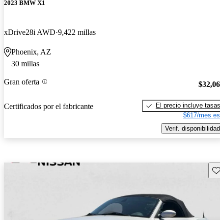
2023 BMW X1
xDrive28i AWD
9,422 millas
Phoenix, AZ
30 millas
Gran oferta
$32,0
El precio incluye tasa
Certificados por el fabricante
$617/mes es
Verif. disponibilidad
Gu