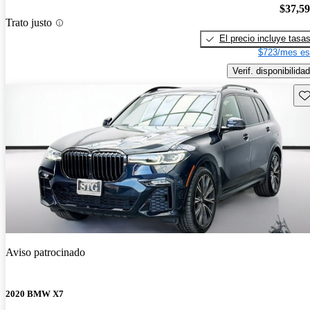
$37,5
Trato justo
El precio incluye tasa
$723/mes es
Verif. disponibilidad
Gu
Aviso patrocinado
2020 BMW X7