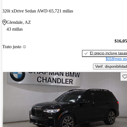
320i xDrive Sedan AWD
65,721 millas
Glendale, AZ
43 millas
$16,0
Trato justo
El precio incluye tasa
$318/mes es
Verif. disponibilidad
Gu