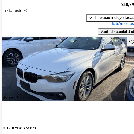
$38,7
Trato justo
El precio incluye tasa
$767/mes es
Verif. disponibilidad
Gu
¡Nuevo!
2017 BMW 3 Series