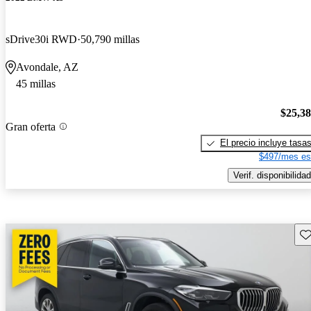
sDrive30i RWD
50,790 millas
Avondale, AZ
45 millas
$25,3
Gran oferta
El precio incluye tasa
$497/mes es
Verif. disponibilidad
Gu