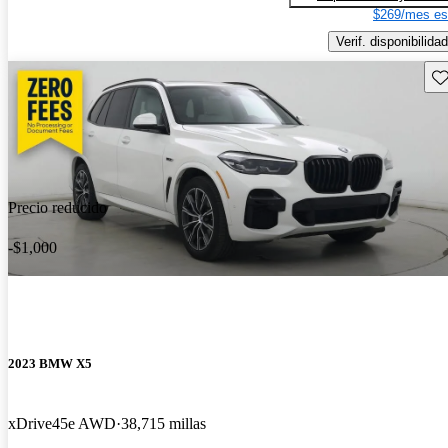
$269/mes es
Verif. disponibilidad
Gu
Precio reducido
-$1,000
2023 BMW X5
xDrive45e AWD
38,715 millas