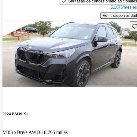
Sin tasas de concesionario adicionale
$1,073/mes es
Verif. disponibilidad
Gu
2024 BMW X1
M35i xDrive AWD
18,765 millas