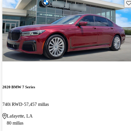
Gu
2020 BMW 7 Series
740i RWD
57,457 millas
Lafayette, LA
80 millas