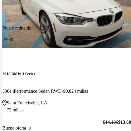
Precio reducido
-$500
2018 BMW 3 Series
330e iPerformance Sedan RWD
90,824 millas
Saint Francisville, LA
72 millas
$14,186
$13,6
Buena oferta