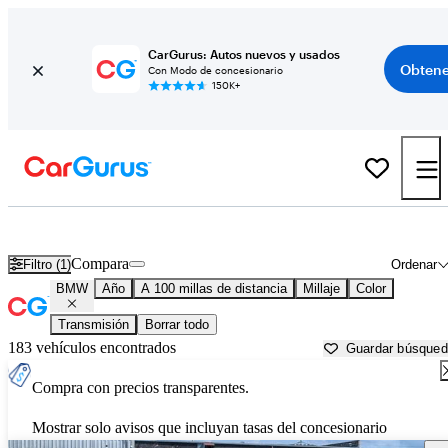
CarGurus: Autos nuevos y usados
Obtene
Con Modo de concesionario
150K+
Autos BMW usados en venta cerca de
Alexandria, LA
Compara
Filtro (1)
Ordenar
BMW
Año
A 100 millas de distancia
Millaje
Color
Transmisión
Borrar todo
183 vehículos encontrados
Guardar búsque
Compra con precios transparentes.
Mostrar solo avisos que incluyan tasas del concesionario