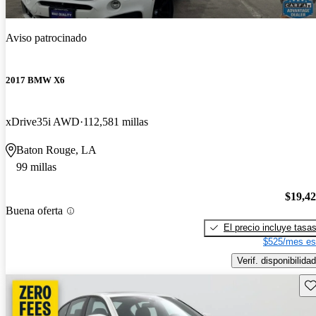
Aviso patrocinado
2017 BMW X6
xDrive35i AWD
112,581 millas
Baton Rouge, LA
99 millas
$19,4
Buena oferta
El precio incluye tasa
$525/mes es
Verif. disponibilidad
Gu