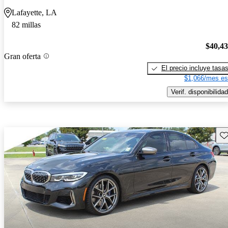
Lafayette, LA
82 millas
$40,4
Gran oferta
El precio incluye tasa
$1,066/mes es
Verif. disponibilidad
Gu