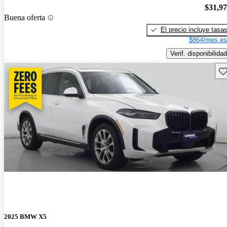
$31,9
Buena oferta
El precio incluye tasa
$864/mes es
Verif. disponibilidad
Gu
2025 BMW X5