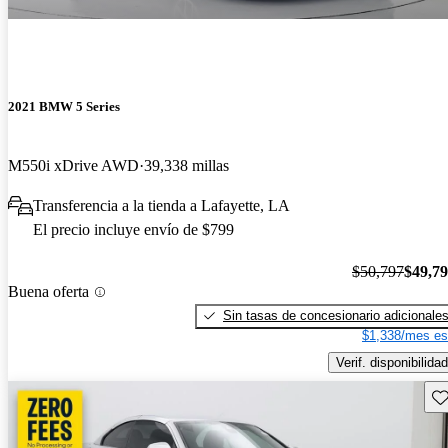
2021 BMW 5 Series
M550i xDrive AWD
39,338 millas
Transferencia a la tienda a Lafayette, LA
El precio incluye envío de $799
$50,797
$49,7
Buena oferta
Sin tasas de concesionario adicionale
$1,338/mes es
Verif. disponibilidad
Gu