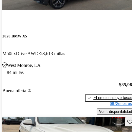
2020 BMW X5
M50i xDrive AWD
58,613 millas
West Monroe, LA
84 millas
$35,9
Buena oferta
El precio incluye tasa
$972/mes es
Verif. disponibilidad
Gu