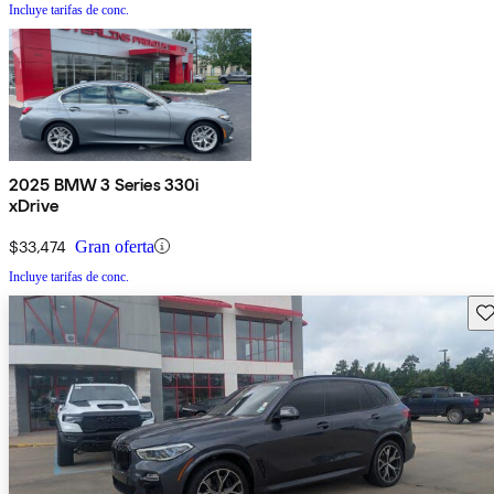
Incluye tarifas de conc.
2025 BMW 3 Series 330i
xDrive
$33,474
Gran oferta
Incluye tarifas de conc.
Gu