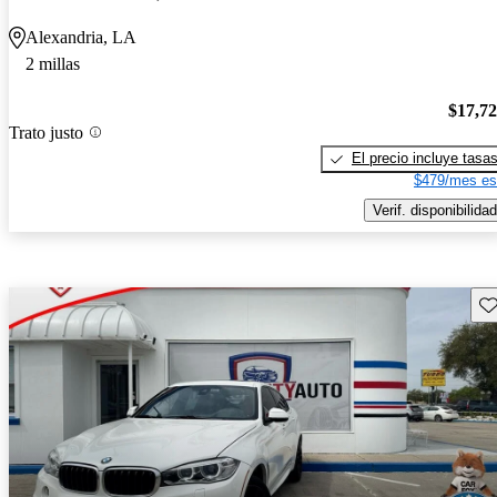
Alexandria, LA
2 millas
$17,7
Trato justo
El precio incluye tasa
$479/mes es
Verif. disponibilidad
Gu