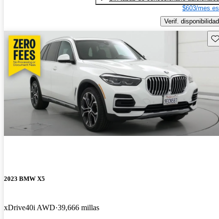
$603/mes es
Verif. disponibilidad
Gu
2023 BMW X5
xDrive40i AWD
39,666 millas