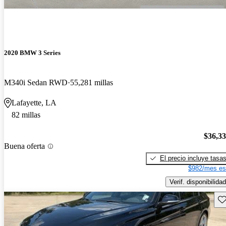
2020 BMW 3 Series
M340i Sedan RWD
55,281 millas
Lafayette, LA
82 millas
$36,3
Buena oferta
El precio incluye tasa
$982/mes es
Verif. disponibilidad
Gu