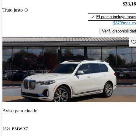
$33,1
Trato justo
El precio incluye tasa
$870/mes es
Verif. disponibilidad
Gu
Aviso patrocinado
2021 BMW X7