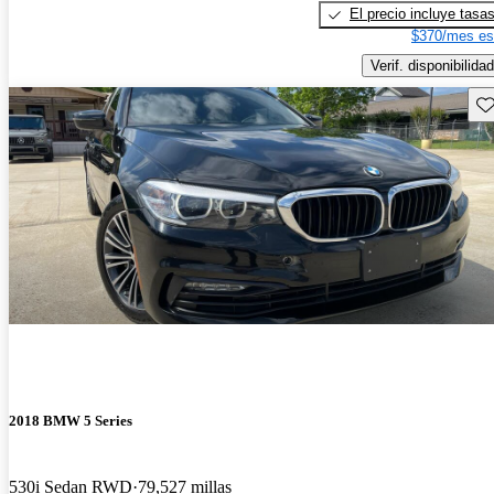
El precio incluye tasa
$370/mes es
Verif. disponibilidad
Gu
2018 BMW 5 Series
530i Sedan RWD
79,527 millas