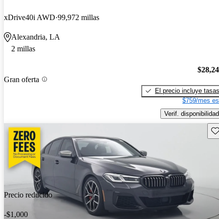
xDrive40i AWD
99,972 millas
Alexandria, LA
2 millas
$28,2
Gran oferta
El precio incluye tasa
$759/mes es
Verif. disponibilidad
Gu
Precio reducido
-$1,000