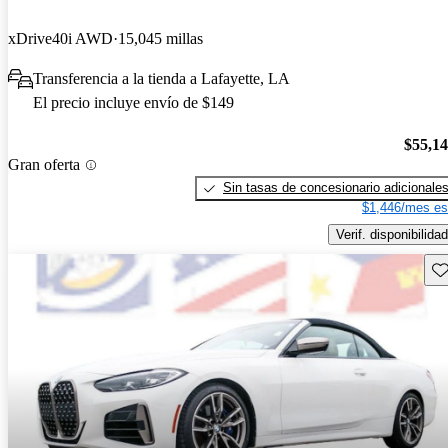
xDrive40i AWD
15,045 millas
Transferencia a la tienda a Lafayette, LA
El precio incluye envío de $149
$55,1
Gran oferta
Sin tasas de concesionario adicionale
$1,446/mes es
Verif. disponibilidad
Gu