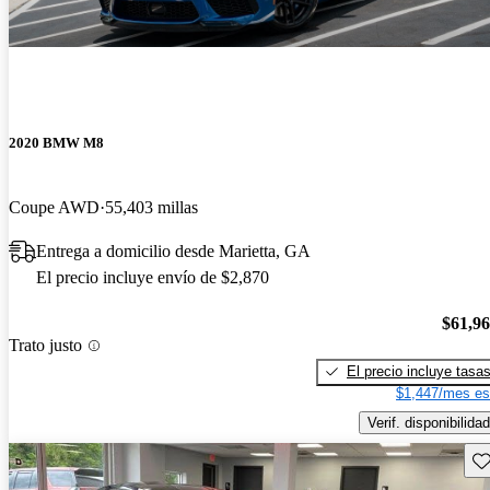
2020 BMW M8
Coupe AWD
55,403 millas
Entrega a domicilio desde Marietta, GA
El precio incluye envío de $2,870
$61,9
Trato justo
El precio incluye tasa
$1,447/mes es
Verif. disponibilidad
Gu