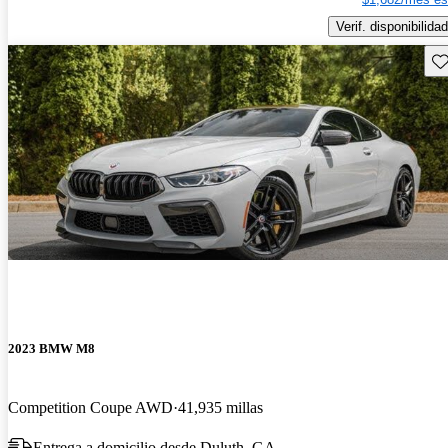
Verif. disponibilidad
Gu
2023 BMW M8
Competition Coupe AWD
41,935 millas
Entrega a domicilio desde Duluth, GA