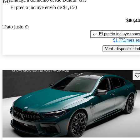
El precio incluye envío de $1,150
$80,4
Trato justo
El precio incluye tasa
$1,772/mes es
Verif. disponibilidad
Gu