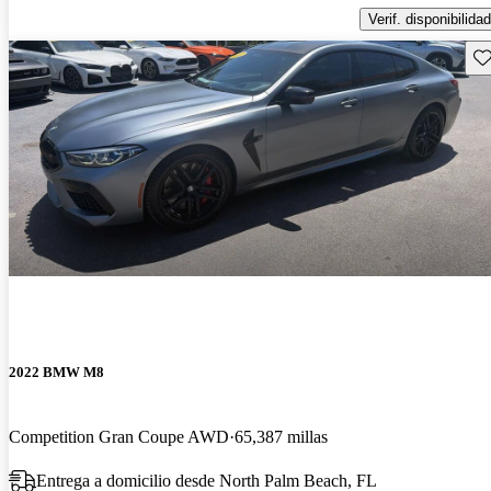
Verif. disponibilidad
Gu
2022 BMW M8
Competition Gran Coupe AWD
65,387 millas
Entrega a domicilio desde North Palm Beach, FL