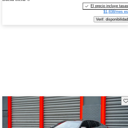
El precio incluye tasa
$1,838/mes es
Verif. disponibilidad
Gu