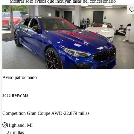
Mostrar solo avisos que incluyan tasas del concesionario
Gu
Aviso patrocinado
2022 BMW M8
Competition Gran Coupe AWD
22,879 millas
Highland, MI
27 millas