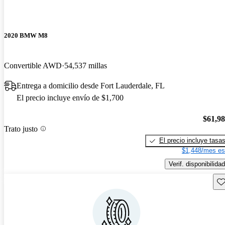
2020 BMW M8
Convertible AWD
54,537 millas
Entrega a domicilio desde Fort Lauderdale, FL
El precio incluye envío de $1,700
$61,9
Trato justo
El precio incluye tasa
$1,448/mes es
Verif. disponibilidad
Gu