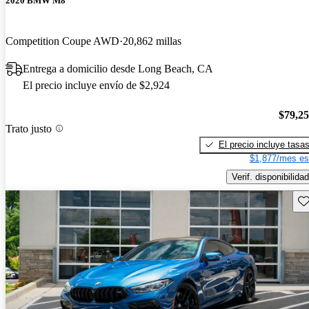
2020 BMW M8
Competition Coupe AWD
20,862 millas
Entrega a domicilio desde Long Beach, CA
El precio incluye envío de $2,924
$79,2
Trato justo
El precio incluye tasa
$1,877/mes es
Verif. disponibilidad
Gu