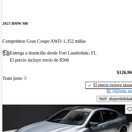
2025 BMW M8
Competition Gran Coupe AWD
1,352 millas
Entrega a domicilio desde Fort Lauderdale, FL
El precio incluye envío de $568
$126,9
Trato justo
El precio incluye tasa
$2,742/mes es
Verif. disponibilidad
Gu