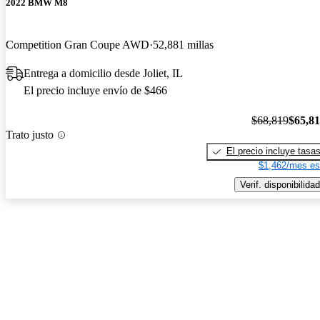
2022 BMW M8
Competition Gran Coupe AWD
52,881 millas
Entrega a domicilio desde Joliet, IL
El precio incluye envío de $466
$68,819
$65,8
Trato justo
El precio incluye tasa
$1,462/mes es
Verif. disponibilidad