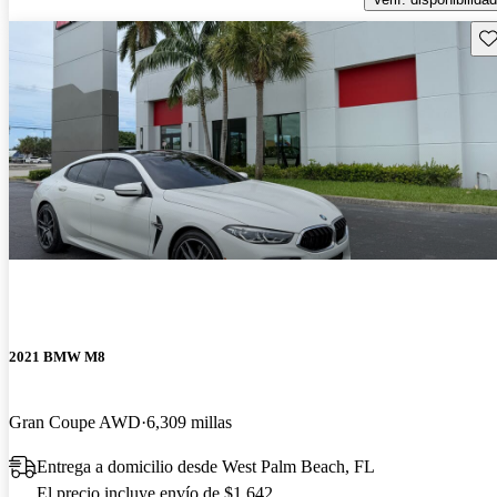
Gu
2021 BMW M8
Gran Coupe AWD
6,309 millas
Entrega a domicilio desde West Palm Beach, FL
El precio incluye envío de $1,642