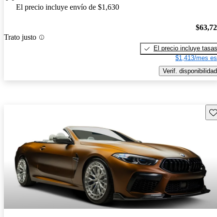
El precio incluye envío de $1,630
$63,7
Trato justo
El precio incluye tasa
$1,413/mes es
Verif. disponibilidad
Gu