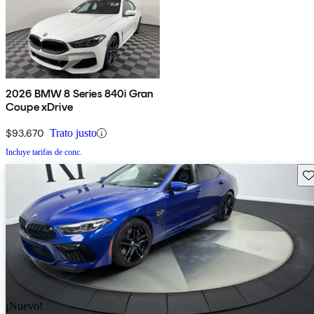
2026 BMW 8 Series 840i Gran
Coupe xDrive
$93,670
Trato justo
Incluye tarifas de conc.
Gu
¡Nuevo!