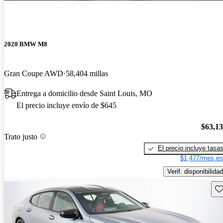
2020 BMW M8
Gran Coupe AWD
58,404 millas
Entrega a domicilio desde Saint Louis, MO
El precio incluye envío de $645
$63,1
Trato justo
El precio incluye tasa
$1,477/mes es
Verif. disponibilidad
Gu