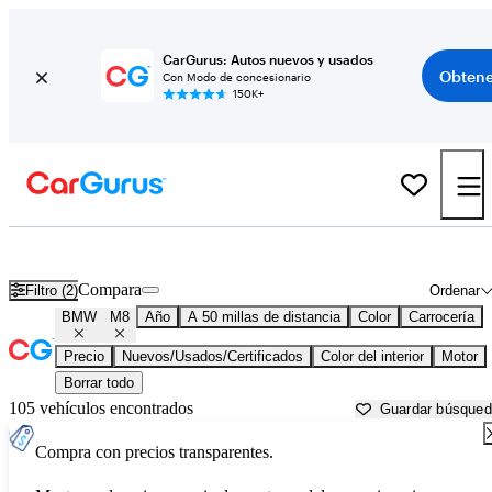
CarGurus: Autos nuevos y usados
Obtene
Con Modo de concesionario
150K+
BMW M8 usados en venta cerca de
Ann Arbor, MI
Compara
Filtro (2)
Ordenar
BMW
M8
Año
A 50 millas de distancia
Color
Carrocería
Precio
Nuevos/Usados/Certificados
Color del interior
Motor
Borrar todo
105 vehículos encontrados
Guardar búsque
Compra con precios transparentes.