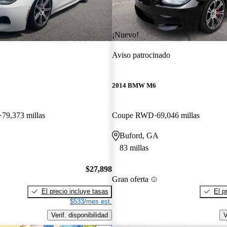
¡Nuevo!
Aviso patrocinado
2014 BMW M6
79,373 millas
Coupe RWD
69,046 millas
Buford, GA
83 millas
$27,898
Gran oferta
El precio incluye tasas
El p
$533/mes est.
Verif. disponibilidad
V