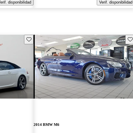
erif. disponibilidad
Verif. disponibilidad
Guarda este Aviso
Gu
2014 BMW M6