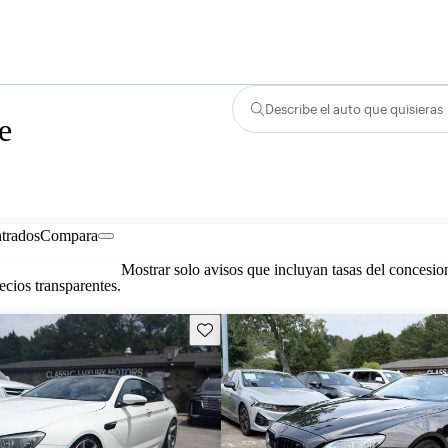
Describe el auto que quisieras
e
trados
Compara
Mostrar solo avisos que incluyan tasas del concesio
cios transparentes.
Guarda este Aviso