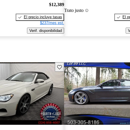
$12,389
Trato justo
El precio incluye tasas
El p
$237/mes est.
Verif. disponibilidad
V
Guarda este Aviso