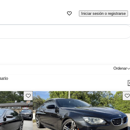
Iniciar sesión o registrarse
Ordenar
nario
Guarda este Aviso
Gu