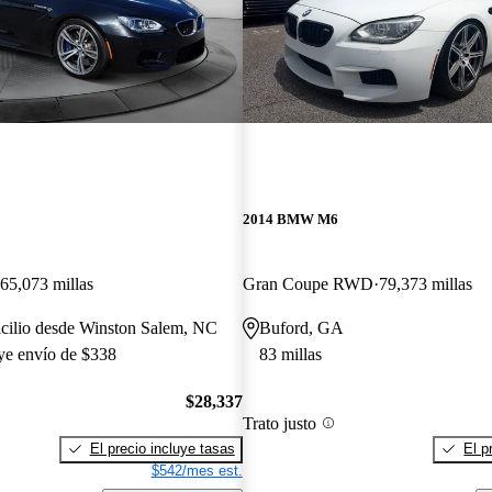
2014 BMW M6
65,073 millas
Gran Coupe RWD
79,373 millas
icilio desde Winston Salem, NC
Buford, GA
uye envío de $338
83 millas
$28,337
Trato justo
El precio incluye tasas
El p
$542/mes est.