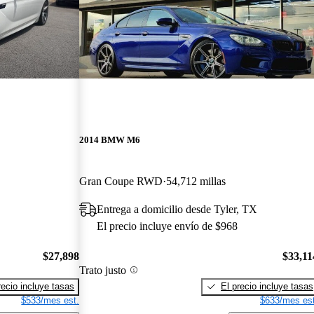
2014 BMW M6
Gran Coupe RWD
54,712 millas
Entrega a domicilio desde Tyler, TX
El precio incluye envío de $968
$27,898
$33,11
Trato justo
recio incluye tasas
El precio incluye tasas
$533/mes est.
$633/mes est