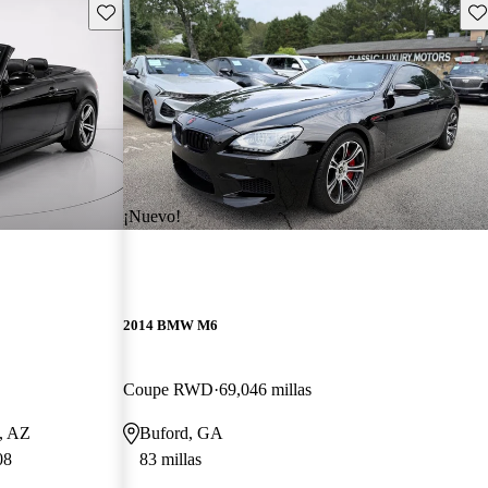
Guarda este Aviso
Gu
¡Nuevo!
2014 BMW M6
Coupe RWD
69,046 millas
a, AZ
Buford, GA
08
83 millas