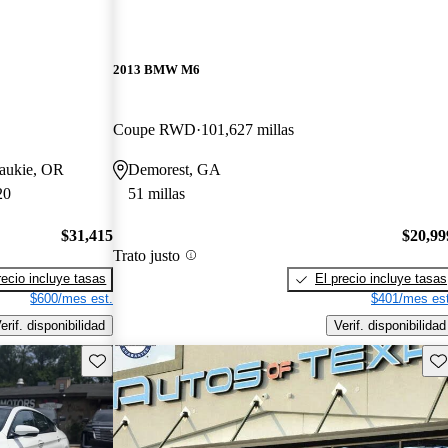
2013 BMW M6
Coupe RWD
101,627 millas
waukie, OR
Demorest, GA
20
51 millas
$31,415
$20,99
Trato justo
recio incluye tasas
El precio incluye tasas
$600/mes est.
$401/mes est
erif. disponibilidad
Verif. disponibilidad
Guarda este Aviso
Gu