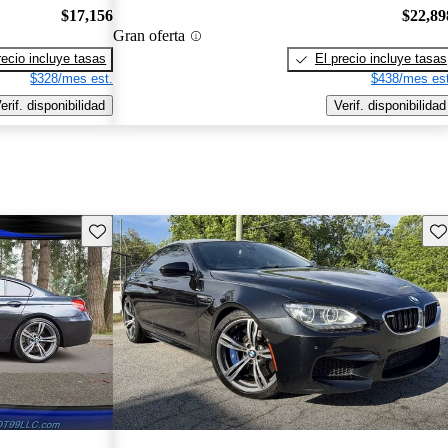
$17,156
$22,89
Gran oferta
recio incluye tasas
El precio incluye tasas
$328/mes est.
$438/mes est
erif. disponibilidad
Verif. disponibilidad
Guarda este Aviso
Gu