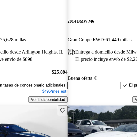
2014 BMW M6
75,628 millas
Gran Coupe RWD
61,449 millas
cilio desde Arlington Heights, IL
Entrega a domicilio desde Mil
uye envío de $898
El precio incluye envío de $2,2
$25,894
Buena oferta
n tasas de concesionario adicionales
El p
$495/mes est.
Verif. disponibilidad
V
Guarda este Aviso