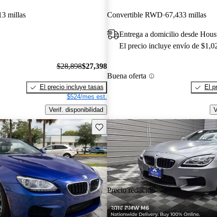
13 millas
Convertible RWD
67,433 millas
Entrega a domicilio desde Hou
El precio incluye envío de $1,0
$28,898
$27,398
Buena oferta
El precio incluye tasas
El p
$524/mes est.
Verif. disponibilidad
V
Guarda este Aviso
Precio reducido
-$1,000