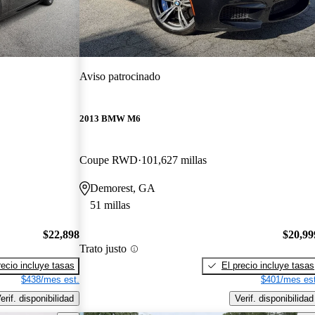
Aviso patrocinado
2013 BMW M6
Coupe RWD
101,627 millas
Demorest, GA
51 millas
$22,898
$20,99
Trato justo
recio incluye tasas
El precio incluye tasas
$438/mes est.
$401/mes est
erif. disponibilidad
Verif. disponibilidad