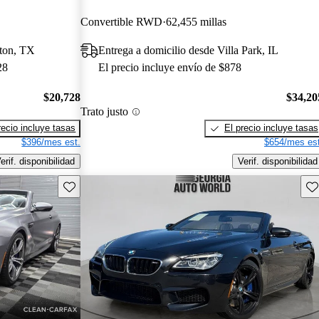
Convertible RWD
62,455 millas
ston, TX
Entrega a domicilio desde Villa Park, IL
28
El precio incluye envío de $878
$20,728
$34,20
Trato justo
recio incluye tasas
El precio incluye tasas
$396/mes est.
$654/mes est
erif. disponibilidad
Verif. disponibilidad
Guarda este Aviso
Gu