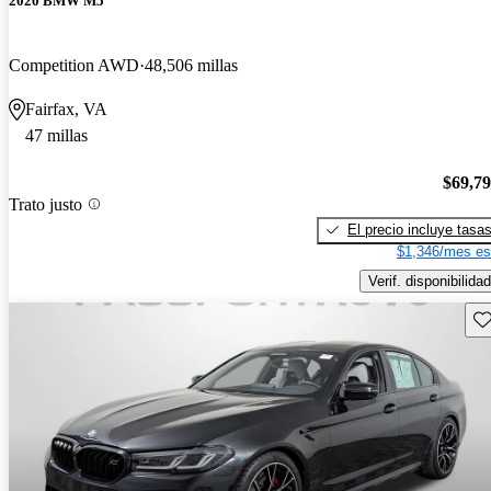
2020 BMW M5
Competition AWD
48,506 millas
Fairfax, VA
47 millas
$69,7
Trato justo
El precio incluye tasa
$1,346/mes es
Verif. disponibilidad
Gu