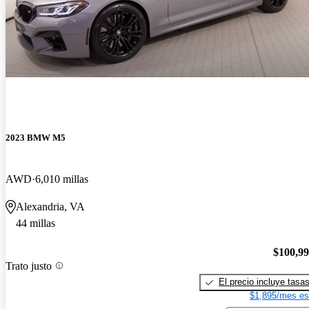
2023 BMW M5
AWD
6,010 millas
Alexandria, VA
44 millas
$100,9
Trato justo
El precio incluye tasa
$1,895/mes es