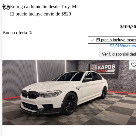
Entrega a domicilio desde Troy, MI
El precio incluye envío de $820
$109,2
Buena oferta
El precio incluye tasa
$2,018/mes es
Verif. disponibilidad
Gu