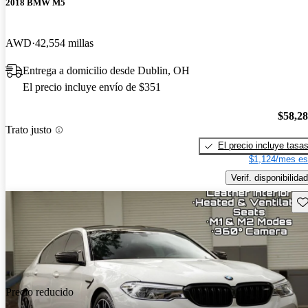
2018 BMW M5
AWD
42,554 millas
Entrega a domicilio desde Dublin, OH
El precio incluye envío de $351
$58,2
Trato justo
El precio incluye tasa
$1,124/mes es
Verif. disponibilidad
Gu
Precio reducido