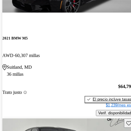
2021 BMW M5
AWD
60,307 millas
Suitland, MD
36 millas
$64,7
Trato justo
El precio incluye tasa
$1,239/mes es
Verif. disponibilidad
Gu