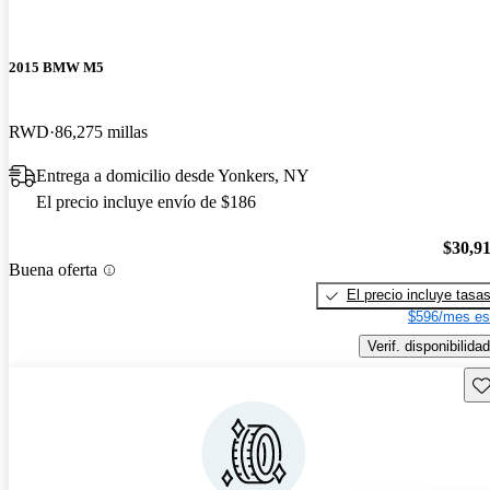
2015 BMW M5
RWD
86,275 millas
Entrega a domicilio desde Yonkers, NY
El precio incluye envío de $186
$30,9
Buena oferta
El precio incluye tasa
$596/mes es
Verif. disponibilidad
Gu