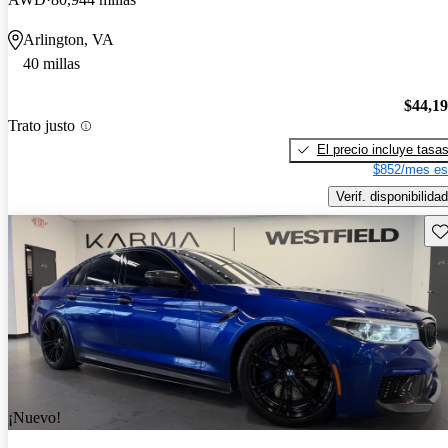
Arlington, VA
40 millas
$44,1
Trato justo
El precio incluye tasa
$852/mes es
Verif. disponibilidad
Gu
¡Nuevo!