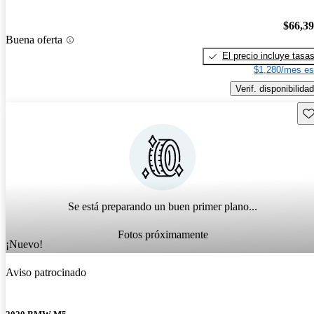
$66,3
Buena oferta
El precio incluye tasa
$1,280/mes es
Verif. disponibilidad
Gu
Se está preparando un buen primer plano...
Fotos próximamente
¡Nuevo!
Aviso patrocinado