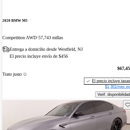
2020 BMW M5
Competition AWD
57,743 millas
Entrega a domicilio desde Westfield, NJ
El precio incluye envío de $456
$67,4
Trato justo
El precio incluye tasa
$1,301/mes es
Verif. disponibilidad
Gu