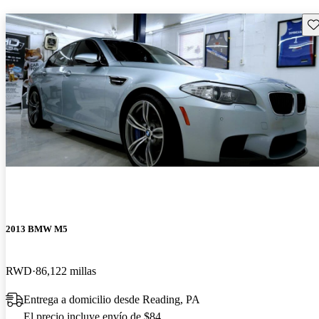
Gu
2013 BMW M5
RWD
86,122 millas
Entrega a domicilio desde Reading, PA
El precio incluye envío de $84