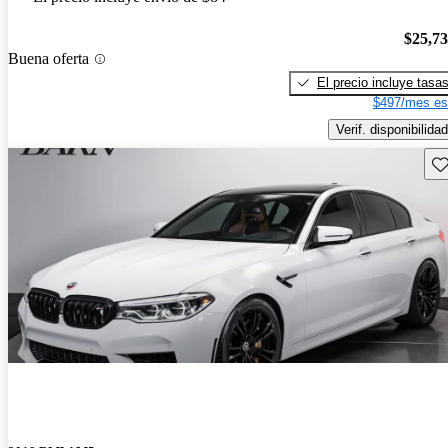
$25,7
Buena oferta
El precio incluye tasa
$497/mes es
Verif. disponibilidad
Gu