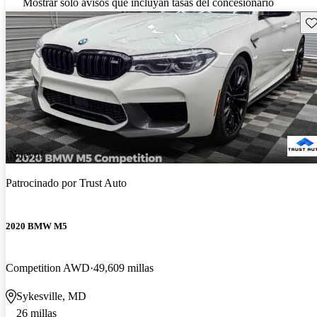
Mostrar solo avisos que incluyan tasas del concesionario
Gu
¡Nuevo!
Patrocinado por
Trust Auto
2020 BMW M5
Competition AWD
49,609 millas
Sykesville, MD
26 millas