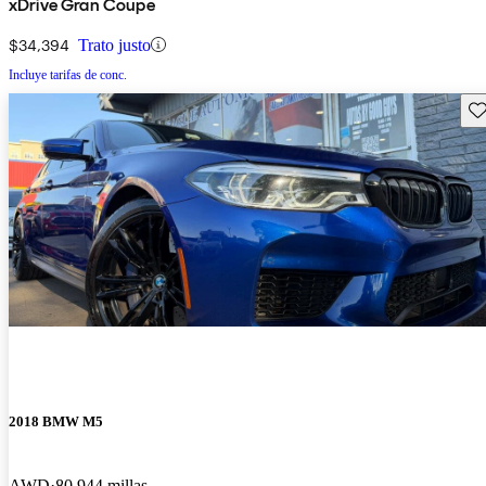
xDrive Gran Coupe
$34,394
Trato justo
Incluye tarifas de conc.
Gu
2018 BMW M5
AWD
80,944 millas