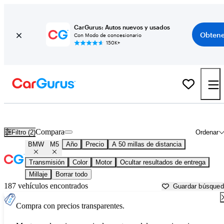
CarGurus: Autos nuevos y usados
Obtene
Con Modo de concesionario
150K+
BMW M5 usados en venta cerca de
Baltimore, MD
Compara
Filtro (2)
Ordenar
BMW
M5
Año
Precio
A 50 millas de distancia
Transmisión
Color
Motor
Ocultar resultados de entrega
Millaje
Borrar todo
187 vehículos encontrados
Guardar búsque
Compra con precios transparentes.