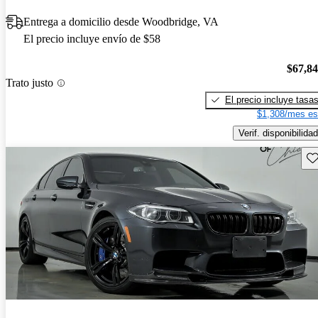
Entrega a domicilio desde Woodbridge, VA
El precio incluye envío de $58
$67,8
Trato justo
El precio incluye tasa
$1,308/mes es
Verif. disponibilidad
Gu