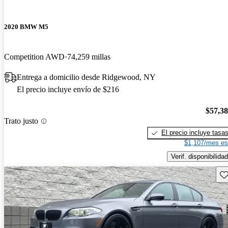
2020 BMW M5
Competition AWD
74,259 millas
Entrega a domicilio desde Ridgewood, NY
El precio incluye envío de $216
$57,3
Trato justo
El precio incluye tasa
$1,107/mes es
Verif. disponibilidad
Gu