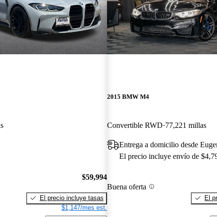
2015 BMW M4
as
Convertible RWD
77,221 millas
Entrega a domicilio desde Eug
El precio incluye envío de $4,7
$59,994
Buena oferta
El precio incluye tasas
El p
$1,147/mes est.