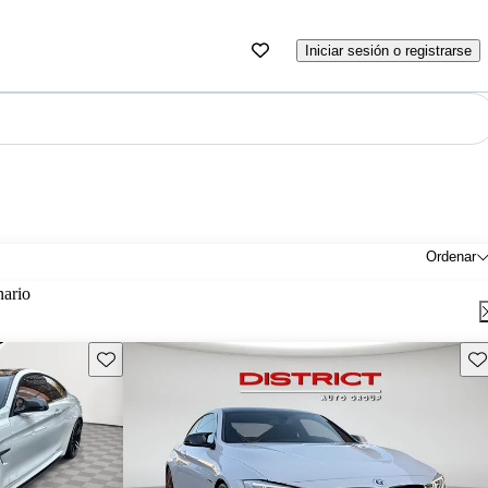
Iniciar sesión o registrarse
Ordenar
nario
Guarda este Aviso
Gu