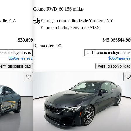
Coupe RWD
60,156 millas
ville, GA
Entrega a domicilio desde Yonkers, NY
El precio incluye envío de $186
$30,899
$45,966
$44,98
Buena oferta
recio incluye tasas
El precio incluye tasas
$596/mes est.
$868/mes est
erif. disponibilidad
Verif. disponibilidad
Guarda este Aviso
Gu