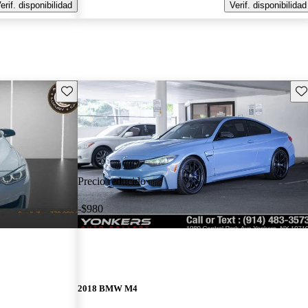
erif. disponibilidad
Verif. disponibilidad
Guarda este Aviso
Gu
Precio reducido
-$980
2018 BMW M4