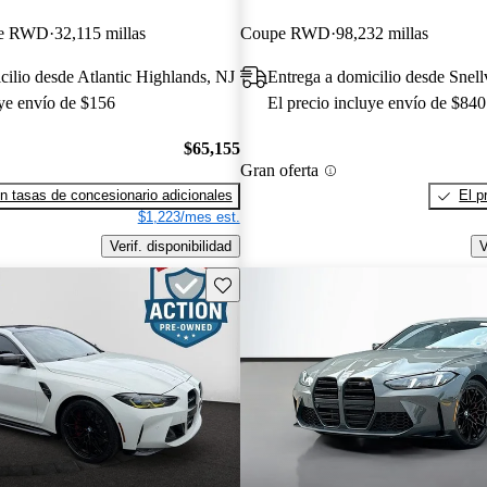
pe RWD
32,115 millas
Coupe RWD
98,232 millas
cilio desde Atlantic Highlands, NJ
Entrega a domicilio desde Snell
uye envío de $156
El precio incluye envío de $840
$65,155
Gran oferta
n tasas de concesionario adicionales
El p
$1,223/mes est.
Verif. disponibilidad
V
Guarda este Aviso