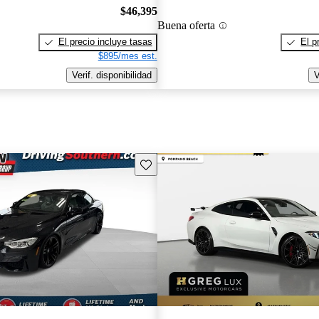
$46,395
Buena oferta
El precio incluye tasas
El p
$895/mes est.
Verif. disponibilidad
V
Guarda este Aviso