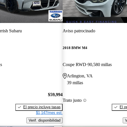
¡Nuevo!
rrish Subaru
Aviso patrocinado
2018 BMW M4
as
Coupe RWD
90,580 millas
Arlington, VA
39 millas
$59,994
Trato justo
El precio incluye tasas
El p
$1,147/mes est.
Verif. disponibilidad
V