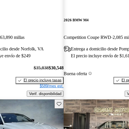
2026 BMW M4
63,890 millas
Competition Coupe RWD
2,085 mi
cilio desde Norfolk, VA
Entrega a domicilio desde Pom
uye envío de $249
El precio incluye envío de $1,6
$35,838
$30,548
Buena oferta
El precio incluye tasas
El p
$589/mes est.
Verif. disponibilidad
V
Guarda este Aviso