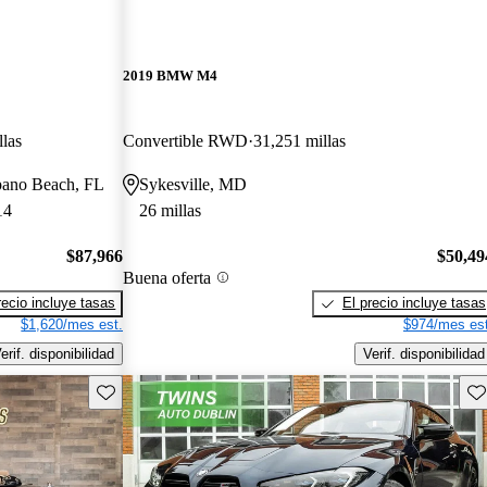
2019 BMW M4
llas
Convertible RWD
31,251 millas
pano Beach, FL
Sykesville, MD
14
26 millas
$87,966
$50,49
Buena oferta
recio incluye tasas
El precio incluye tasas
$1,620/mes est.
$974/mes est
erif. disponibilidad
Verif. disponibilidad
Guarda este Aviso
Gu