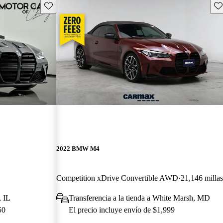
Guarda este Aviso
Gu
2022 BMW M4
Competition xDrive Convertible AWD
21,146 milla
, IL
Transferencia a la tienda a White Marsh, MD
50
El precio incluye envío de $1,999