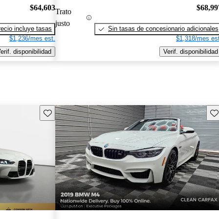
$64,603
$68,99
Trato
justo
recio incluye tasas
Sin tasas de concesionario adicionales
$1,236/mes est.
$1,318/mes est
erif. disponibilidad
Verif. disponibilidad
Guarda este Aviso
Gu
¡Nuevo!