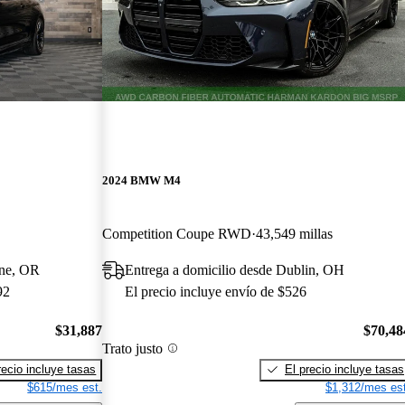
2024 BMW M4
Competition Coupe RWD
43,549 millas
ene, OR
Entrega a domicilio desde Dublin, OH
92
El precio incluye envío de $526
$31,887
$70,48
Trato justo
recio incluye tasas
El precio incluye tasas
$615/mes est.
$1,312/mes est