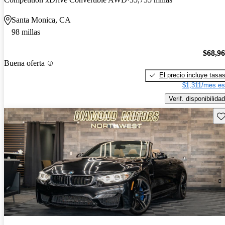
Santa Monica, CA
98 millas
$68,9
Buena oferta
El precio incluye tasa
$1,311/mes es
Verif. disponibilidad
Gu