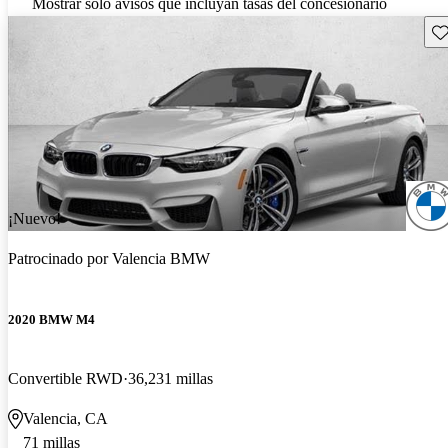
Mostrar solo avisos que incluyan tasas del concesionario
Gu
¡Nuevo!
Patrocinado por
Valencia BMW
2020 BMW M4
Convertible RWD
36,231 millas
Valencia, CA
71 millas