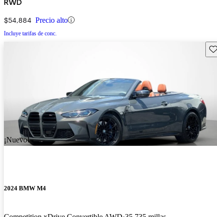
RWD
$54,884
Precio alto
Incluye tarifas de conc.
Gu
¡Nuevo!
2024 BMW M4
Competition xDrive Convertible AWD
35,735 millas