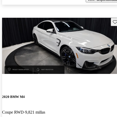
Gu
2020 BMW M4
Coupe RWD
9,821 millas