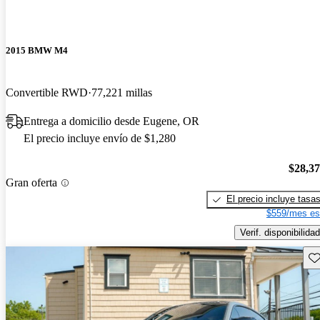
2015 BMW M4
Convertible RWD
77,221 millas
Entrega a domicilio desde Eugene, OR
El precio incluye envío de $1,280
$28,3
Gran oferta
El precio incluye tasa
$559/mes es
Verif. disponibilidad
Gu