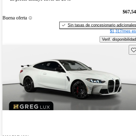
$67,5
Buena oferta
Sin tasas de concesionario adicionale
$1,317/mes es
Verif. disponibilidad
Gu