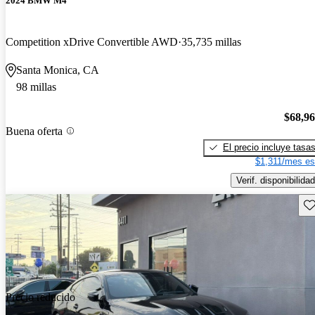
2024 BMW M4
Competition xDrive Convertible AWD
35,735 millas
Santa Monica, CA
98 millas
$68,9
Buena oferta
El precio incluye tasa
$1,311/mes es
Verif. disponibilidad
Gu
Precio reducido