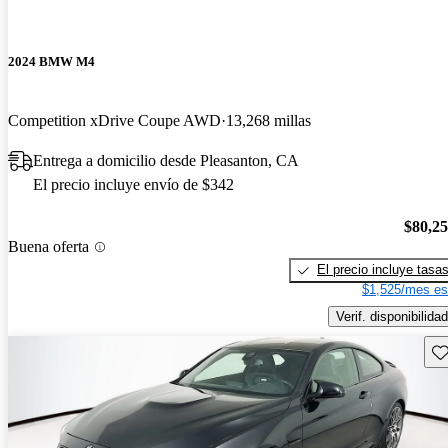
2024 BMW M4
Competition xDrive Coupe AWD
13,268 millas
Entrega a domicilio desde Pleasanton, CA
El precio incluye envío de $342
$80,2
Buena oferta
El precio incluye tasa
$1,525/mes es
Verif. disponibilidad
Gu