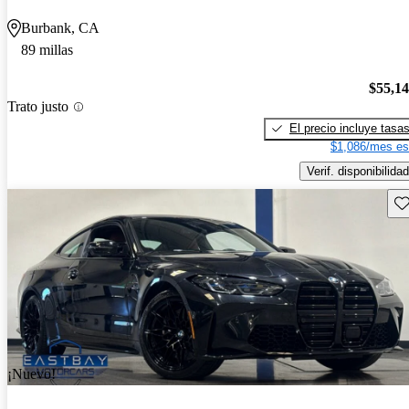
Burbank, CA
89 millas
$55,1
Trato justo
El precio incluye tasa
$1,086/mes es
Verif. disponibilidad
Gu
¡Nuevo!