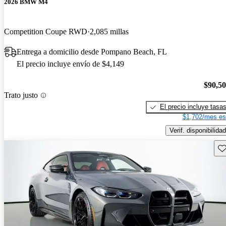
2026 BMW M4
Competition Coupe RWD
2,085 millas
Entrega a domicilio desde Pompano Beach, FL
El precio incluye envío de $4,149
$90,5
Trato justo
El precio incluye tasa
$1,702/mes es
Verif. disponibilidad
Gu