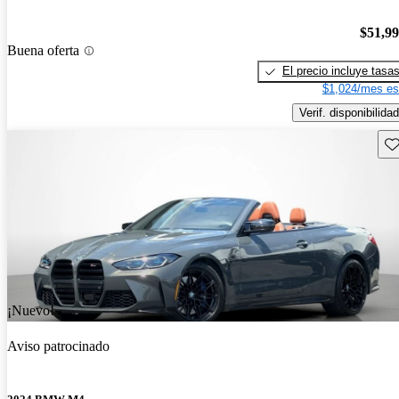
$51,9
Buena oferta
El precio incluye tasa
$1,024/mes es
Verif. disponibilidad
Gu
¡Nuevo!
Aviso patrocinado