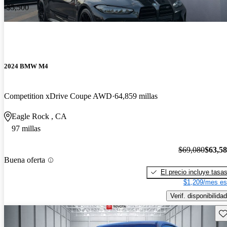
-$5,500
2024 BMW M4
Competition xDrive Coupe AWD
64,859 millas
Eagle Rock , CA
97 millas
$69,080
$63,5
Buena oferta
El precio incluye tasa
$1,209/mes es
Verif. disponibilidad
Gu