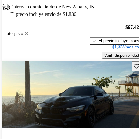
Entrega a domicilio desde New Albany, IN
El precio incluye envío de $1,836
$67,4
Trato justo
El precio incluye tasa
$1,328/mes es
Verif. disponibilidad
Gu