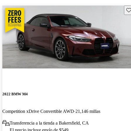
Gu
2022 BMW M4
Competition xDrive Convertible AWD
21,146 millas
Transferencia a la tienda a Bakersfield, CA
El precio incluye envío de $549