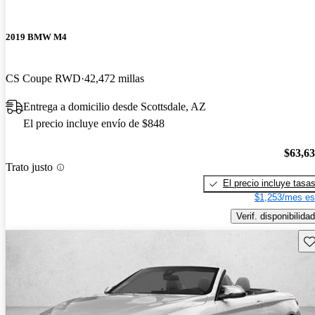
2019 BMW M4
CS Coupe RWD
42,472 millas
Entrega a domicilio desde Scottsdale, AZ
El precio incluye envío de $848
$63,6
Trato justo
El precio incluye tasa
$1,253/mes es
Verif. disponibilidad
Gu