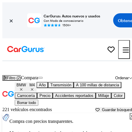
CarGurus: Autos nuevos y usados
Obtene
Con Modo de concesionario
150K+
BMW M4 usados en venta cerca de
Bakersfield, CA
Compara
Filtro (2)
Ordenar
BMW
M4
Año
Transmisión
A 100 millas de distancia
Carrocería
Precio
Accidentes reportados
Millaje
Color
Borrar todo
221 vehículos encontrados
Guardar búsque
Compra con precios transparentes.