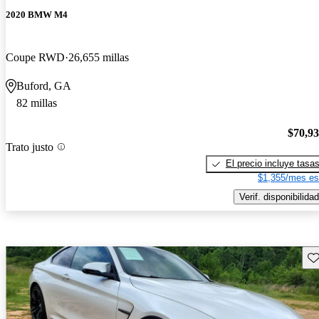
2020 BMW M4
Coupe RWD
26,655 millas
Buford, GA
82 millas
$70,9
Trato justo
El precio incluye tasa
$1,355/mes es
Verif. disponibilidad
Gu