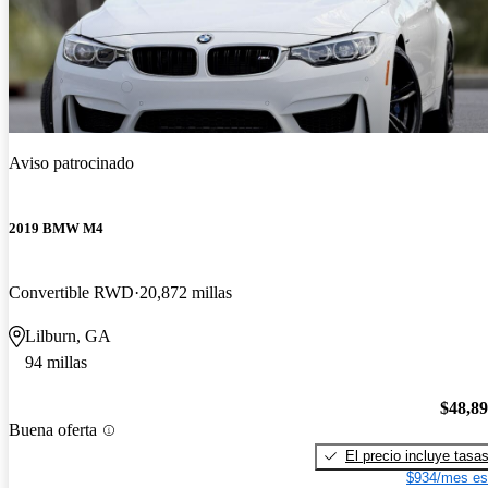
Aviso patrocinado
2019 BMW M4
Convertible RWD
20,872 millas
Lilburn, GA
94 millas
$48,8
Buena oferta
El precio incluye tasa
$934/mes es