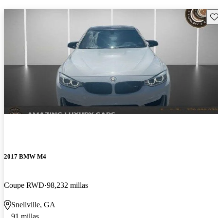
Gu
2017 BMW M4
Coupe RWD
98,232 millas
Snellville, GA
91 millas