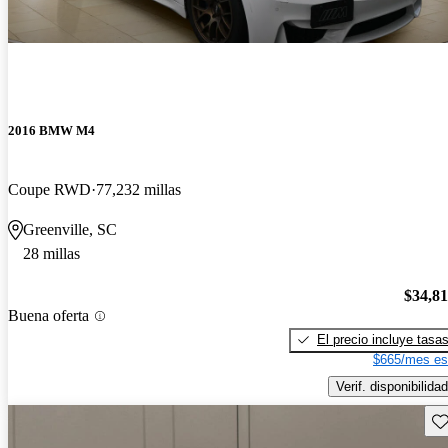
2016 BMW M4
Coupe RWD
77,232 millas
Greenville, SC
28 millas
$34,8
Buena oferta
El precio incluye tasa
$665/mes es
Verif. disponibilidad
Gu