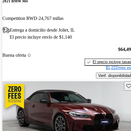
2021 BMW M4
Competition RWD
24,767 millas
Entrega a domicilio desde Joliet, IL
El precio incluye envío de $1,140
$64,4
Buena oferta
El precio incluye tasa
$1,222/mes es
Verif. disponibilidad
Gu