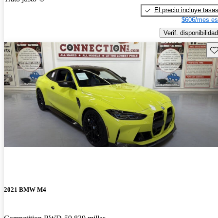
El precio incluye tasa
$606/mes es
Verif. disponibilidad
Gu
2021 BMW M4