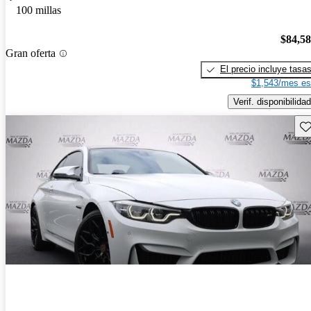
100 millas
$84,5
Gran oferta
El precio incluye tasa
$1,543/mes es
Verif. disponibilidad
Gu