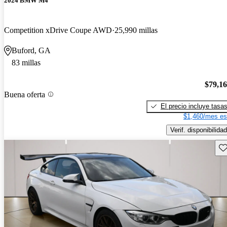
2024 BMW M4
Competition xDrive Coupe AWD
25,990 millas
Buford, GA
83 millas
$79,1
Buena oferta
El precio incluye tasa
$1,460/mes es
Verif. disponibilidad
Gu