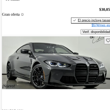
$30,0
Gran oferta
El precio incluye tasa
$574/mes es
Verif. disponibilidad
Gu
¡Nuevo!