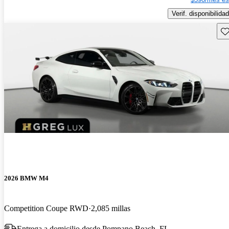
Verif. disponibilidad
Gu
2026 BMW M4
Competition Coupe RWD
2,085 millas
Entrega a domicilio desde Pompano Beach, FL