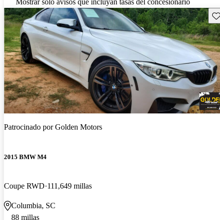
Mostrar solo avisos que incluyan tasas del concesionario
Gu
Patrocinado por
Golden Motors
2015 BMW M4
Coupe RWD
111,649 millas
Columbia, SC
88 millas