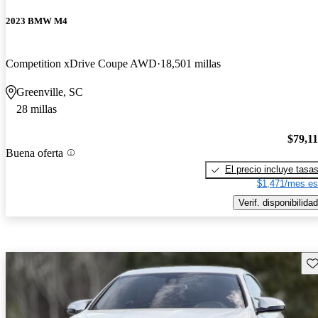
2023 BMW M4
Competition xDrive Coupe AWD
18,501 millas
Greenville, SC
28 millas
$79,1
Buena oferta
El precio incluye tasa
$1,471/mes es
Verif. disponibilidad
Gu