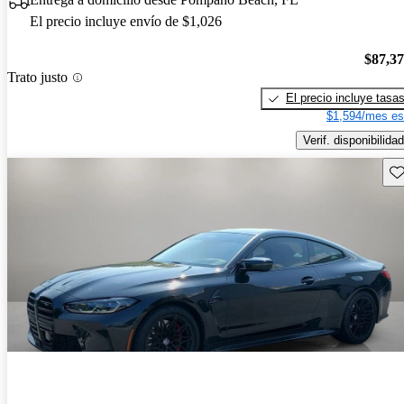
El precio incluye envío de $1,026
$87,3
Trato justo
El precio incluye tasa
$1,594/mes es
Verif. disponibilidad
Gu