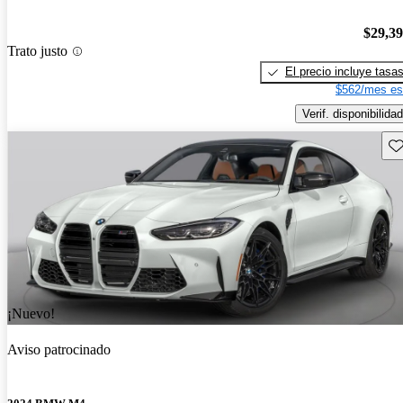
$29,3
Trato justo
El precio incluye tasa
$562/mes es
Verif. disponibilidad
Gu
¡Nuevo!
Aviso patrocinado