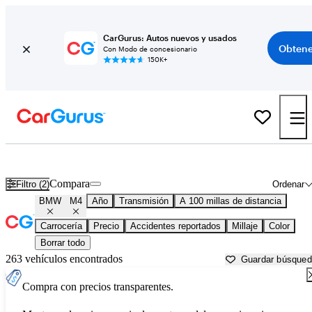
CarGurus: Autos nuevos y usados
Obtene
Con Modo de concesionario
150K+
BMW M4 usados en venta cerca de
Anderson, SC
Compara
Filtro (2)
Ordenar
BMW
M4
Año
Transmisión
A 100 millas de distancia
Carrocería
Precio
Accidentes reportados
Millaje
Color
Borrar todo
263 vehículos encontrados
Guardar búsque
Compra con precios transparentes.