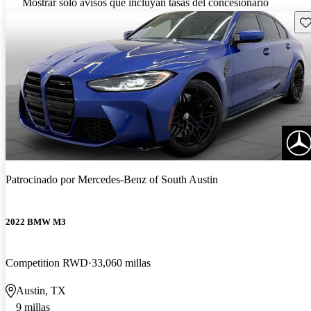
Mostrar solo avisos que incluyan tasas del concesionario
Gu
Patrocinado por
Mercedes-Benz of South Austin
2022 BMW M3
Competition RWD
33,060 millas
Austin, TX
9 millas