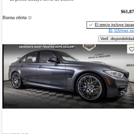
$61,8
Buena oferta
El precio incluye tasa
$1,115/mes es
Verif. disponibilidad
Gu
¡Nuevo!