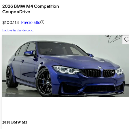
2026 BMW M4 Competition
Coupe xDrive
$100,113
Precio alto
Incluye tarifas de conc.
Gu
2018 BMW M3