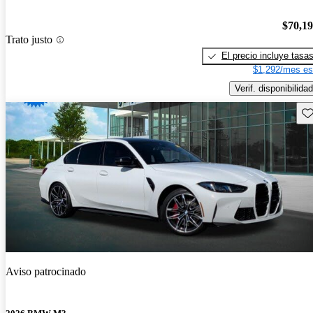
$70,1
Trato justo
El precio incluye tasa
$1,292/mes es
Verif. disponibilidad
Gu
Aviso patrocinado