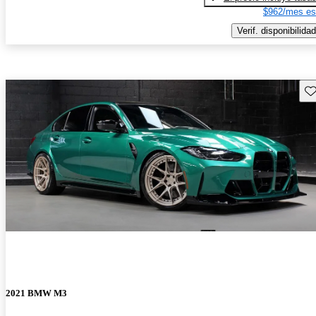
$962/mes es
Verif. disponibilidad
Gu
2021 BMW M3