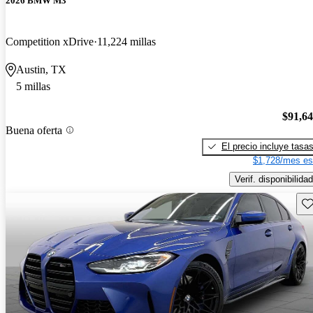
2026 BMW M3
Competition xDrive
11,224 millas
Austin, TX
5 millas
$91,6
Buena oferta
El precio incluye tasa
$1,728/mes es
Verif. disponibilidad
Gu