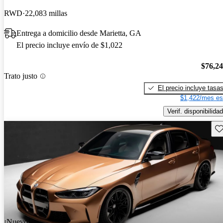
RWD
22,083 millas
Entrega a domicilio desde Marietta, GA
El precio incluye envío de $1,022
$76,2
Trato justo
El precio incluye tasa
$1,422/mes es
Verif. disponibilidad
Gu
¡Nuevo!