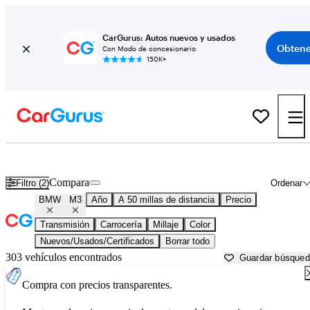
CarGurus: Autos nuevos y usados
Obtene
Con Modo de concesionario
150K+
BMW M3 usados en venta cerca de
Austin, TX
Compara
Filtro (2)
Ordenar
BMW
M3
Año
A 50 millas de distancia
Precio
Transmisión
Carrocería
Millaje
Color
Nuevos/Usados/Certificados
Borrar todo
303 vehículos encontrados
Guardar búsque
Compra con precios transparentes.