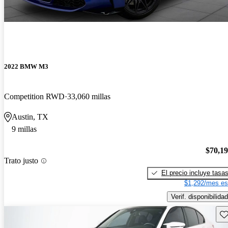
2022 BMW M3
Competition RWD
33,060 millas
Austin, TX
9 millas
$70,1
Trato justo
El precio incluye tasa
$1,292/mes es
Verif. disponibilidad
Gu