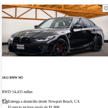
Gu
¡Nuevo!
2022 BMW M3
RWD
54,435 millas
Entrega a domicilio desde Newport Beach, CA
El precio incluye envío de $1,808