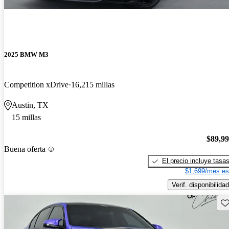
2025 BMW M3
Competition xDrive
16,215 millas
Austin, TX
15 millas
$89,9
Buena oferta
El precio incluye tasa
$1,699/mes es
Verif. disponibilidad
Gu