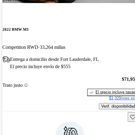
2022 BMW M3
Competition RWD
33,264 millas
Entrega a domicilio desde Fort Lauderdale, FL
El precio incluye envío de $555
$71,9
Trato justo
El precio incluye tasa
$1,329/mes es
Verif. disponibilidad
Gu