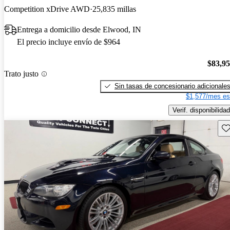
Competition xDrive AWD
25,835 millas
Entrega a domicilio desde Elwood, IN
El precio incluye envío de $964
$83,9
Trato justo
Sin tasas de concesionario adicionale
$1,577/mes es
Verif. disponibilidad
Gu