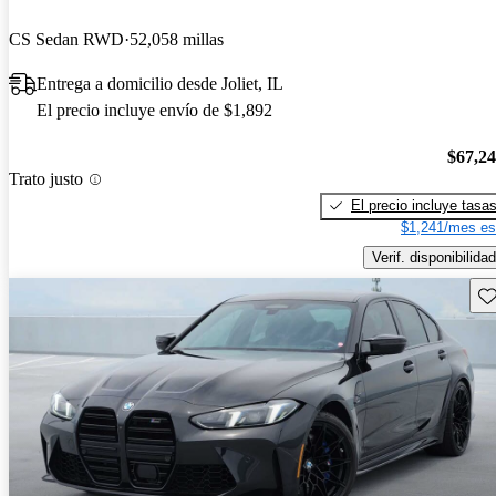
CS Sedan RWD
52,058 millas
Entrega a domicilio desde Joliet, IL
El precio incluye envío de $1,892
$67,2
Trato justo
El precio incluye tasa
$1,241/mes es
Verif. disponibilidad
Gu