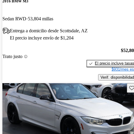
2016 BMW M3
Sedan RWD
53,804 millas
Entrega a domicilio desde Scottsdale, AZ
El precio incluye envío de $1,204
$52,8
Trato justo
El precio incluye tasa
$931/mes es
Verif. disponibilidad
Gu